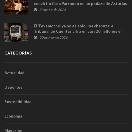
convirtió Casa Parrondo en un pedazo de Asturias
en Madrid
30 de Jun de 2026
El ‘Fevemocho’ ya no es solo una chapuza: el
Tribunal de Cuentas cifra en casi 20 millones el
sobrecoste de los trenes que no cabían por los
30 de May de 2026
túneles
CATEGORÍAS
Actualidad
Deportes
Sostenibilidad
Economía
Magazine