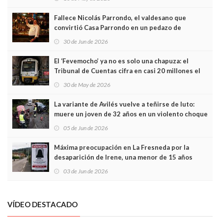
Fallece Nicolás Parrondo, el valdesano que
convirtió Casa Parrondo en un pedazo de
Asturias en Madrid
30 de Jun de 2026
El ‘Fevemocho’ ya no es solo una chapuza: el
Tribunal de Cuentas cifra en casi 20 millones el
sobrecoste de los trenes que no cabían por los
30 de May de 2026
túneles
La variante de Avilés vuelve a teñirse de luto:
muere un joven de 32 años en un violento choque
frontal
05 de Jun de 2026
Máxima preocupación en La Fresneda por la
desaparición de Irene, una menor de 15 años
03 de Jun de 2026
VÍDEO DESTACADO