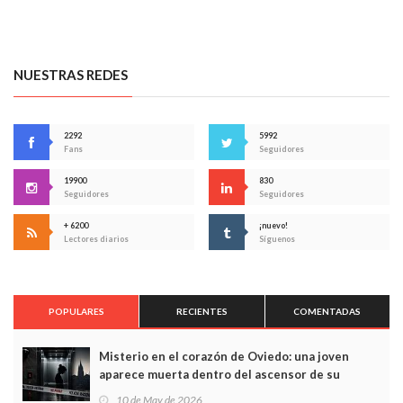
NUESTRAS REDES
2292
5992
Fans
Seguidores
19900
830
Seguidores
Seguidores
+ 6200
¡nuevo!
Lectores diarios
Síguenos
POPULARES
RECIENTES
COMENTADAS
Misterio en el corazón de Oviedo: una joven
aparece muerta dentro del ascensor de su
edificio y las cámaras captan sus últimos minutos
10 de May de 2026