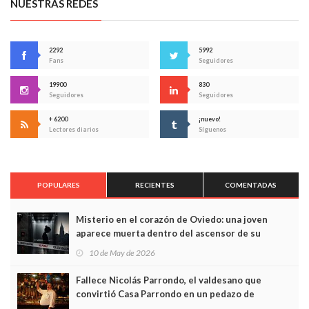
NUESTRAS REDES
2292
5992
Fans
Seguidores
19900
830
Seguidores
Seguidores
+ 6200
¡nuevo!
Lectores diarios
Síguenos
POPULARES
RECIENTES
COMENTADAS
Misterio en el corazón de Oviedo: una joven
aparece muerta dentro del ascensor de su
edificio y las cámaras captan sus últimos minutos
10 de May de 2026
Fallece Nicolás Parrondo, el valdesano que
convirtió Casa Parrondo en un pedazo de
Asturias en Madrid