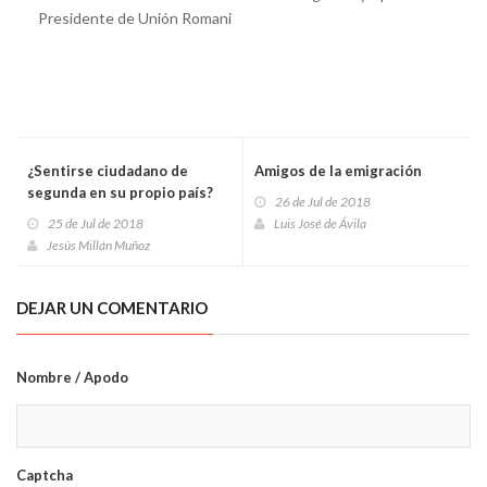
Presidente de Unión Romani
¿Sentirse ciudadano de
Amigos de la emigración
segunda en su propio país?
26 de Jul de 2018
25 de Jul de 2018
Luis José de Ávila
Jesús Millán Muñoz
DEJAR UN COMENTARIO
Nombre / Apodo
Captcha