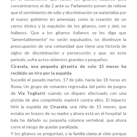
concentrarnos el día 2 ante su Parlamento ponen de relieve
que el sentimiento de odio y discriminación se materializa por
el nuevo gobierno en amenazas como la creación de un
censo étnico y la expulsión de los gitanos,
rom
y
sinti,
no
italianos. Que a los gitanos italianos se les diga que
“lamentablemente” no serán expulsados, no disminuye la
preocupación de una comunidad que tiene una historia de
siglos de discriminación y persecución y que, en este
período, sufre actos violentos grandes y pequeños.
Cirasela, una pequeña gitanita de solo 15 meses ha
recibido un tiro por la espalda
Sucedió el pasado martes, 17 de julio, hacia las 18 horas en
Roma. Un grupo de romaníes regresaba del patio de juegos
de
Via Togliatti
cuando un disparo efectuado con una
pistola de aire comprimido explotó contra ellos. El impacto
hirió la espalda de
Cirasela
, una niña de 15 meses, que
estaba en brazos de su madre y ahora está en el hospital: la
bala ha dañado su pequeña columna vertebral, que ahora
corre el riesgo de quedar paralizada.
Y los gitanos se preguntan, y la familia clama al cielo porque