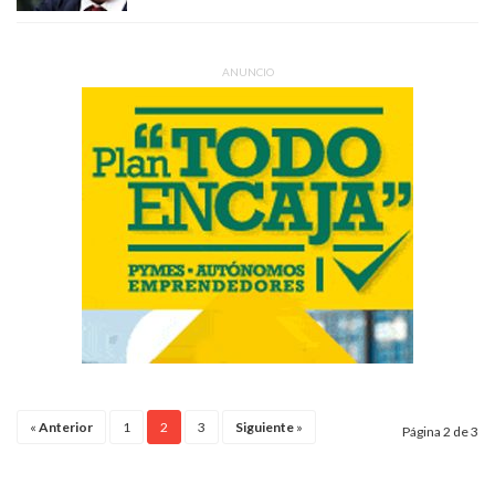
ANUNCIO
«
Anterior
1
2
3
Siguiente
»
Página 2 de 3