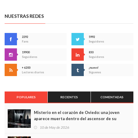
NUESTRAS REDES
2292
5992
Fans
Seguidores
19900
830
Seguidores
Seguidores
+ 6200
¡nuevo!
Lectores diarios
Síguenos
POPULARES
RECIENTES
COMENTADAS
Misterio en el corazón de Oviedo: una joven
aparece muerta dentro del ascensor de su
edificio y las cámaras captan sus últimos minutos
10 de May de 2026