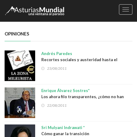
Naveg
OPINIONES
Andrés Paredes
Recortes sociales y austeridad hasta el
infinito...
23/08/2011
Enrique Álvarez Sostres*
Los ahora filo transparentes, ¿cómo no han
perseguido antes el pavoroso ocultismo?
22/08/2011
Sri Mulyani Indrawati *
Cómo ganar la transición