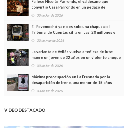
Fallece Nicolás Parrondo, el valdesano que
convirtió Casa Parrondo en un pedazo de
Asturias en Madrid
30 de Jun de 2026
El ‘Fevemocho’ ya no es solo una chapuza: el
Tribunal de Cuentas cifra en casi 20 millones el
sobrecoste de los trenes que no cabían por los
30 de May de 2026
túneles
La variante de Avilés vuelve a teñirse de luto:
muere un joven de 32 años en un violento choque
frontal
05 de Jun de 2026
Máxima preocupación en La Fresneda por la
desaparición de Irene, una menor de 15 años
03 de Jun de 2026
VÍDEO DESTACADO