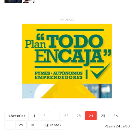
ANUNCIO
«
Anterior
1
2
...
22
23
24
25
26
...
29
30
Siguiente
»
Página 24 de 30