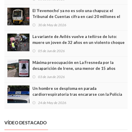
El ‘Fevemocho’ ya no es solo una chapuza: el
Tribunal de Cuentas cifra en casi 20 millones el
sobrecoste de los trenes que no cabían por los
30 de May de 2026
túneles
La variante de Avilés vuelve a teñirse de luto:
muere un joven de 32 años en un violento choque
frontal
05 de Jun de 2026
Máxima preocupación en La Fresneda por la
desaparición de Irene, una menor de 15 años
03 de Jun de 2026
Un hombre se desploma en parada
cardiorrespiratoria tras encararse con la Policía
Local en Luanco
24 de May de 2026
VÍDEO DESTACADO