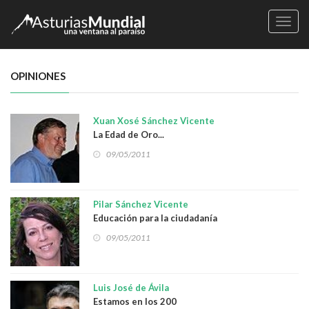
Naveg
OPINIONES
Xuan Xosé Sánchez Vicente
La Edad de Oro...
09/05/2011
Pilar Sánchez Vicente
Educación para la ciudadanía
09/05/2011
Luis José de Ávila
Estamos en los 200