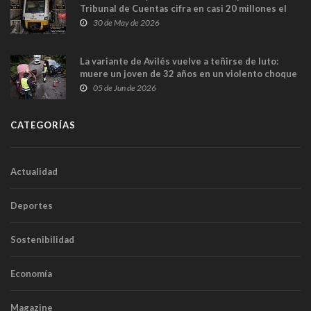
Tribunal de Cuentas cifra en casi 20 millones el
sobrecoste de los trenes que no cabían por los
30 de May de 2026
túneles
La variante de Avilés vuelve a teñirse de luto:
muere un joven de 32 años en un violento choque
frontal
05 de Jun de 2026
CATEGORÍAS
Actualidad
Deportes
Sostenibilidad
Economía
Magazine