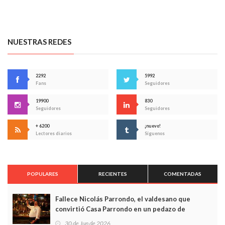
NUESTRAS REDES
2292
5992
Fans
Seguidores
19900
830
Seguidores
Seguidores
+ 6200
¡nuevo!
Lectores diarios
Síguenos
POPULARES
RECIENTES
COMENTADAS
Fallece Nicolás Parrondo, el valdesano que
convirtió Casa Parrondo en un pedazo de
Asturias en Madrid
30 de Jun de 2026