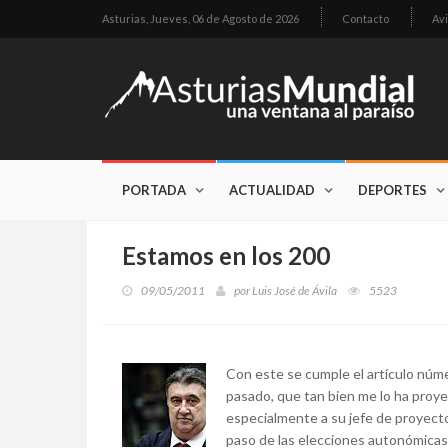
Asturias,
Jueves, 06 de Agosto de 2026
Contacto
Avi
PORTADA
ACTUALIDAD
DEPORTES
Estamos en los 200
09/05/2011
por
Luis José de Ávila
5523
Con este se cumple el artículo núm
pasado, que tan bien me lo ha proye
especialmente a su jefe de proyec
paso de las elecciones autonómicas 