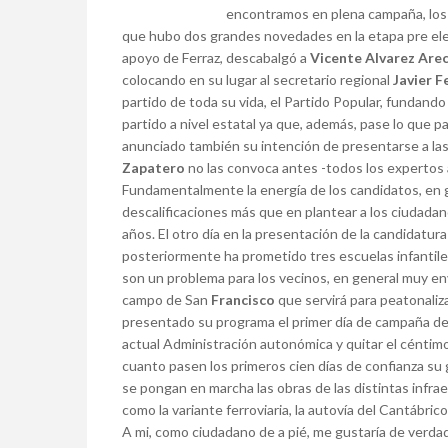
encontramos en plena campaña, los 
que hubo dos grandes novedades en la etapa pre elect
apoyo de Ferraz, descabalgó a
Vicente Alvarez Are
colocando en su lugar al secretario regional
Javier F
partido de toda su vida, el Partido Popular, fundando
partido a nivel estatal ya que, además, pase lo que pa
anunciado también su intención de presentarse a las
Zapatero
no las convoca antes -todos los expertos
Fundamentalmente la energía de los candidatos, en 
descalificaciones más que en plantear a los ciudada
años. El otro día en la presentación de la candidatur
posteriormente ha prometido tres escuelas infantiles
son un problema para los vecinos, en general muy env
campo de San
Francisco
que servirá para peatonalizar
presentado su programa el primer día de campaña del
actual Administración autonómica y quitar el céntimo
cuanto pasen los primeros cien días de confianza su g
se pongan en marcha las obras de las distintas infr
como la variante ferroviaria, la autovía del Cantábrico
A mi, como ciudadano de a pié, me gustaría de verda