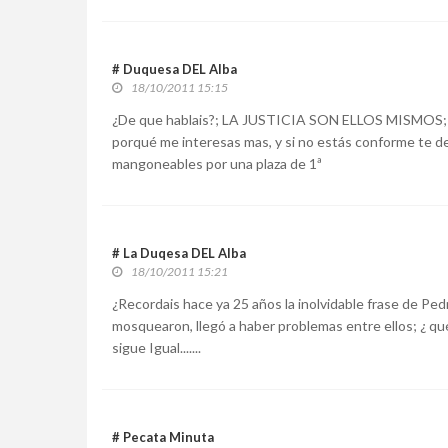
# Duquesa DEL Alba
18/10/2011 15:15
¿De que hablais?; LA JUSTICIA SON ELLOS MISMOS; ho
porqué me interesas mas, y si no estás conforme te de
mangoneables por una plaza de 1ª
# La Duqesa DEL Alba
18/10/2011 15:21
¿Recordais hace ya 25 años la inolvidable frase d
mosquearon, llegó a haber problemas entre ellos; ¿ qué cl
sigue Igual.......
# Pecata Minuta