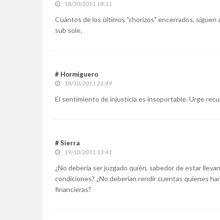
18/10/2011 18:11
Cuántos de los últimos "chorizos" encerrados, siguen a
sub sole.
# Hormiguero
18/10/2011 21:49
El sentimiento de injusticia es insoportable. Urge rec
# Sierra
19/10/2011 13:41
¿No debería ser juzgado quién, sabedor de estar llevan
condiciones? ¿No deberían rendir cuentas quienes han
financieras?