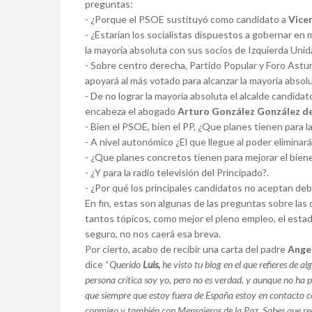
preguntas:
- ¿Porque el PSOE sustituyó como candidato a
Vicen
- ¿Estarían los socialistas dispuestos a gobernar en m
la mayoría absoluta con sus socios de Izquierda Unid
- Sobre centro derecha, Partido Popular y Foro Astu
apoyará al más votado para alcanzar la mayoría absolu
- De no lograr la mayoría absoluta el alcalde candida
encabeza el abogado
Arturo González González d
- Bien el PSOE, bien el PP, ¿Que planes tienen para l
- A nivel autonómico ¿El que llegue al poder eliminar
- ¿Que planes concretos tienen para mejorar el biene
- ¿Y para la radio televisión del Principado?.
- ¿Por qué los principales candidatos no aceptan deb
En fin, estas son algunas de las preguntas sobre las
tantos tópicos, como mejor el pleno empleo, el estado
seguro, no nos caerá esa breva.
Por cierto, acabo de recibir una carta del padre
Ange
dice “
Querido
Luis,
he visto tu blog en el que refieres de 
persona crítica soy yo, pero no es verdad, y aunque no ha p
que siempre que estoy fuera de España estoy en contacto c
conmigo y también con Mensajeros de la Paz. Sabes que re