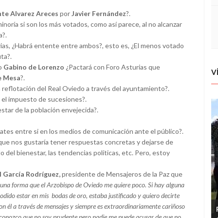
te Alvarez Areces
por
Javier Fernández
?.
inoría si son los más votados, como así parece, al no alcanzar
a?.
rias, ¿Habrá entente entre ambos?, esto es, ¿El menos votado
ta?.
to
Gabino de Lorenzo
¿Pactará con Foro Asturias que
V
e Mesa
?.
a reflotación del Real Oviedo a través del ayuntamiento?.
á el impuesto de sucesiones?.
star de la población envejecida?.
ates entre si en los medios de comunicación ante el público?.
 que nos gustaría tener respuestas concretas y dejarse de
 del bienestar, las tendencias políticas, etc. Pero, estoy
l García Rodríguez,
presidente de Mensajeros de la Paz que
alguna forma que el Arzobispo de Oviedo me quiere poco. Si hay alguna
odido estar en mis bodas de oro, estaba justificado y quiero decirte
on él a través de mensajes y siempre es extraordinariamente cariñoso
conozco que no soy prudente pero nadie me puede acusar de que no