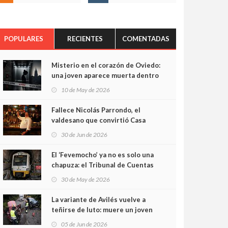
POPULARES
RECIENTES
COMENTADAS
Misterio en el corazón de Oviedo:
una joven aparece muerta dentro
del ascensor de su edificio y las
10 de May de 2026
cámaras captan sus últimos
minutos
Fallece Nicolás Parrondo, el
valdesano que convirtió Casa
Parrondo en un pedazo de
30 de Jun de 2026
Asturias en Madrid
El ‘Fevemocho’ ya no es solo una
chapuza: el Tribunal de Cuentas
cifra en casi 20 millones el
30 de May de 2026
sobrecoste de los trenes que no
cabían por los túneles
La variante de Avilés vuelve a
teñirse de luto: muere un joven
de 32 años en un violento choque
05 de Jun de 2026