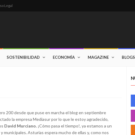
so Legal
SOSTENIBILIDAD
ECONOMÍA
MAGAZINE
BLOGS
N
ero 200 desde que puse en marcha el blog en septiembre
ctado la empresa Mediasur por lo que le estoy agradecido,
tos
David Murciano.
¡Cómo pasa el tiempo!, ya estamos a un
y municipales. Asturias espera mucho de ellas y, como nos