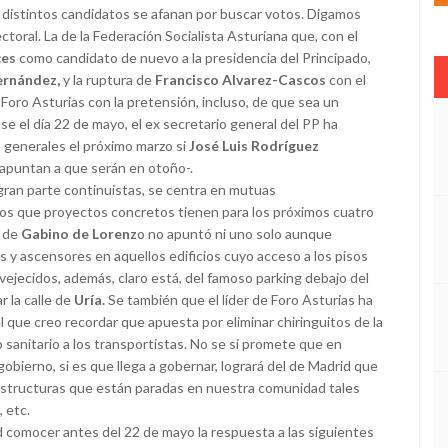
distintos candidatos se afanan por buscar votos. Digamos
oral. La de la Federación Socialista Asturiana que, con el
ces
como candidato de nuevo a la presidencia del Principado,
ernández,
y la ruptura de
Francisco Alvarez-Cascos
con el
 Foro Asturias con la pretensión, incluso, de que sea un
se el día 22 de mayo, el ex secretario general del PP ha
 generales el próximo marzo si
José Luis Rodríguez
 apuntan a que serán en otoño-.
gran parte continuistas, se centra en mutuas
nos que proyectos concretos tienen para los próximos cuatro
a de
Gabino de Lorenz
o no apuntó ni uno solo aunque
 y ascensores en aquellos edificios cuyo acceso a los pisos
ejecidos, además, claro está, del famoso parking debajo del
 la calle de
Uría.
Se también que el líder de Foro Asturias ha
 que creo recordar que apuesta por eliminar chiringuitos de la
 sanitario a los transportistas. No se si promete que en
obierno, si es que llega a gobernar, logrará del de Madrid que
aestructuras que están paradas en nuestra comunidad tales
, etc.
d comocer antes del 22 de mayo la respuesta a las siguientes