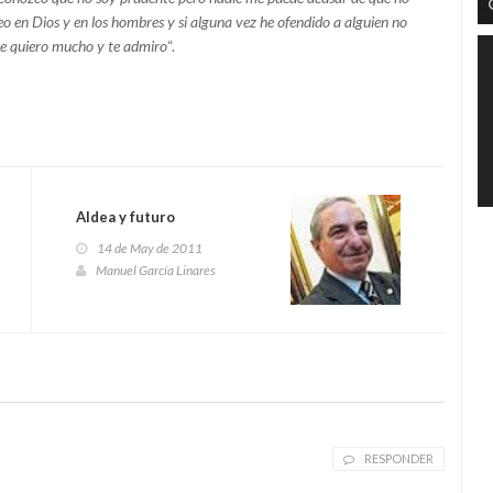
reo en Dios y en los hombres y si alguna vez he ofendido a alguien no
te quiero mucho y te admiro
“.
Aldea y futuro
14 de May de 2011
Manuel García Linares
RESPONDER