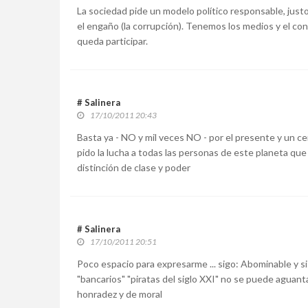
La sociedad pide un modelo político responsable, just
el engaño (la corrupción). Tenemos los medios y el co
queda participar.
# Salinera
17/10/2011 20:43
Basta ya - NO y mil veces NO - por el presente y un cer
pido la lucha a todas las personas de este planeta q
distinción de clase y poder
# Salinera
17/10/2011 20:51
Poco espacio para expresarme ... sigo: Abominable y s
"bancarios" "piratas del siglo XXI" no se puede aguantar
honradez y de moral