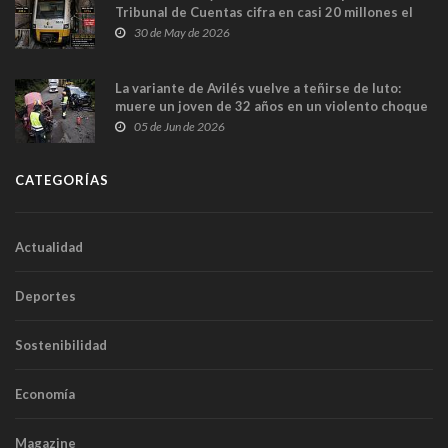
Tribunal de Cuentas cifra en casi 20 millones el
sobrecoste de los trenes que no cabían por los
30 de May de 2026
túneles
La variante de Avilés vuelve a teñirse de luto:
muere un joven de 32 años en un violento choque
frontal
05 de Jun de 2026
CATEGORÍAS
Actualidad
Deportes
Sostenibilidad
Economía
Magazine