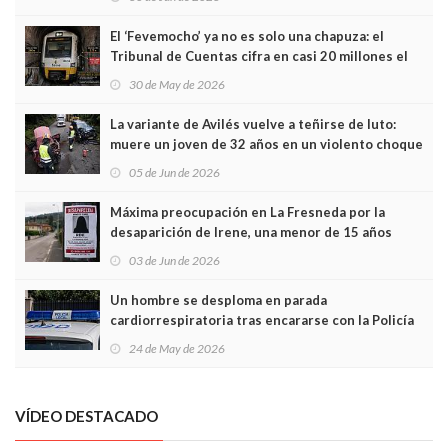
El ‘Fevemocho’ ya no es solo una chapuza: el
Tribunal de Cuentas cifra en casi 20 millones el
sobrecoste de los trenes que no cabían por los
30 de May de 2026
túneles
La variante de Avilés vuelve a teñirse de luto:
muere un joven de 32 años en un violento choque
frontal
05 de Jun de 2026
Máxima preocupación en La Fresneda por la
desaparición de Irene, una menor de 15 años
03 de Jun de 2026
Un hombre se desploma en parada
cardiorrespiratoria tras encararse con la Policía
Local en Luanco
24 de May de 2026
VÍDEO DESTACADO