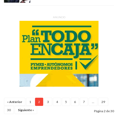
ANUNCIO
«
Anterior
1
2
3
4
5
6
7
...
29
30
Siguiente
»
Página 2 de 30