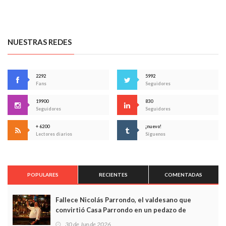
NUESTRAS REDES
2292
5992
Fans
Seguidores
19900
830
Seguidores
Seguidores
+ 6200
¡nuevo!
Lectores diarios
Síguenos
POPULARES
RECIENTES
COMENTADAS
Fallece Nicolás Parrondo, el valdesano que
convirtió Casa Parrondo en un pedazo de
Asturias en Madrid
30 de Jun de 2026