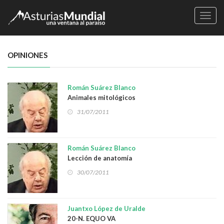
Naveg
OPINIONES
Román Suárez Blanco
Animales mitológicos
31/07/2011
Román Suárez Blanco
Lección de anatomía
30/07/2011
Juantxo López de Uralde
20-N. EQUO VA