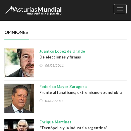
Naveg
OPINIONES
Juantxo López de Uralde
De elecciones y firmas
06/08/2011
Federico Mayor Zaragoza
Frente al fanatismo, extremismo y xenofobia,
más y mejor democracia
04/08/2011
Enrique Martínez
"Tecnópolis y la industria argentina"