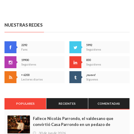
NUESTRAS REDES
2292
5992
Fans
Seguidores
19900
830
Seguidores
Seguidores
+ 6200
¡nuevo!
Lectores diarios
Síguenos
POPULARES
RECIENTES
COMENTADAS
Fallece Nicolás Parrondo, el valdesano que
convirtió Casa Parrondo en un pedazo de
Asturias en Madrid
30 de Jun de 2026