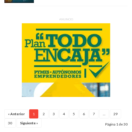
ANUNCIO
«
Anterior
1
2
3
4
5
6
7
...
29
30
Siguiente
»
Página 1 de 30