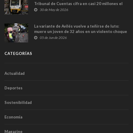
Tribunal de Cuentas cifra en casi 20 millones el
sobrecoste de los trenes que no cabían por los
30 de May de 2026
túneles
La variante de Avilés vuelve a teñirse de luto:
muere un joven de 32 años en un violento choque
frontal
05 de Jun de 2026
CATEGORÍAS
Actualidad
Deportes
Sostenibilidad
Economía
Magazine