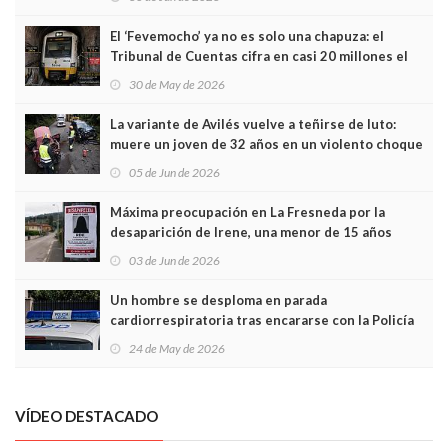
El ‘Fevemocho’ ya no es solo una chapuza: el
Tribunal de Cuentas cifra en casi 20 millones el
sobrecoste de los trenes que no cabían por los
30 de May de 2026
túneles
La variante de Avilés vuelve a teñirse de luto:
muere un joven de 32 años en un violento choque
frontal
05 de Jun de 2026
Máxima preocupación en La Fresneda por la
desaparición de Irene, una menor de 15 años
03 de Jun de 2026
Un hombre se desploma en parada
cardiorrespiratoria tras encararse con la Policía
Local en Luanco
24 de May de 2026
VÍDEO DESTACADO