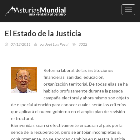
Naveg
El Estado de la Justicia
07/12/2011
por
José Luis Poyal
3022
Reforma laboral, de las instituciones
financieras, sanidad, educación,
organización territorial. De todas ellas se ha
hablado profusamente durante la pasada
campaña electoral y ahora mismo son objeto
de especial atención para conocer cuales serán los criterios
que aplicará el nuevo gobierno en el amplio plan de revisión
estructural.
Bienvenidas sean si efectivamente encauzan al país por la
senda de la recuperación, pero se antojan incompletas si,
conjuntamente, no se abordan cambios en nuestra Justicia