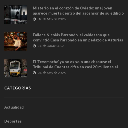
Misterio en el corazón de Oviedo: una joven
aparece muerta dentro del ascensor de su edificio
y las cámaras captan sus últimos minutos
10 de May de 2026
Fallece Nicolás Parrondo, el valdesano que
convirtió Casa Parrondo en un pedazo de Asturias
en Madrid
30 de Jun de 2026
El ‘Fevemocho’ ya no es solo una chapuza: el
Tribunal de Cuentas cifra en casi 20 millones el
sobrecoste de los trenes que no cabían por los
30 de May de 2026
túneles
CATEGORÍAS
Actualidad
Deportes