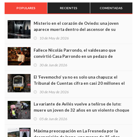
POPULARES
RECIENTES
COMENTADAS
Misterio en el corazón de Oviedo: una joven
aparece muerta dentro del ascensor de su
edificio y las cámaras captan sus últimos minutos
10 de May de 2026
Fallece Nicolás Parrondo, el valdesano que
convirtió Casa Parrondo en un pedazo de
Asturias en Madrid
30 de Jun de 2026
El ‘Fevemocho’ ya no es solo una chapuza: el
Tribunal de Cuentas cifra en casi 20 millones el
sobrecoste de los trenes que no cabían por los
30 de May de 2026
túneles
La variante de Avilés vuelve a teñirse de luto:
muere un joven de 32 años en un violento choque
frontal
05 de Jun de 2026
Máxima preocupación en La Fresneda por la