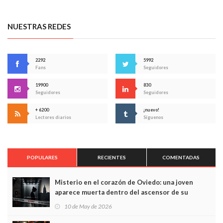
NUESTRAS REDES
2292
5992
Fans
Seguidores
19900
830
Seguidores
Seguidores
+ 6200
¡nuevo!
Lectores diarios
Síguenos
POPULARES
RECIENTES
COMENTADAS
Misterio en el corazón de Oviedo: una joven
aparece muerta dentro del ascensor de su
edificio y las cámaras captan sus últimos minutos
10 de May de 2026