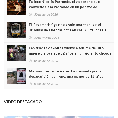
Fallece Nicolás Parrondo, el valdesano que
convirtió Casa Parrondo en un pedazo de
Asturias en Madrid
30 de Jun de 2026
El ‘Fevemocho’ ya no es solo una chapuza: el
Tribunal de Cuentas cifra en casi 20 millones el
sobrecoste de los trenes que no cabían por los
30 de May de 2026
túneles
La variante de Avilés vuelve a teñirse de luto:
muere un joven de 32 años en un violento choque
frontal
05 de Jun de 2026
Máxima preocupación en La Fresneda por la
desaparición de Irene, una menor de 15 años
03 de Jun de 2026
VÍDEO DESTACADO