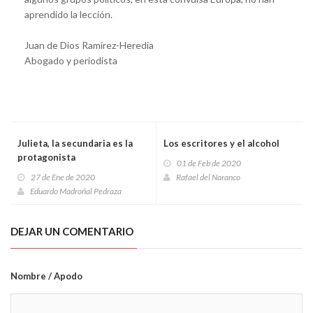
aprendido la lección.
Juan de Dios Ramírez-Heredia
Abogado y periodista
Julieta, la secundaria es la
Los escritores y el alcohol
protagonista
01 de Feb de 2020
27 de Ene de 2020
Rafael del Naranco
Eduardo Madroñal Pedraza
DEJAR UN COMENTARIO
Nombre / Apodo