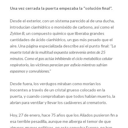
Una vez cerrada la puerta empezaba la “solución final”.
Desde el exterior, con un sistema parecido al de una ducha,
introducían cianhídrico o monóxido de carbono, así como el
Zyklon B
, un compuesto químico que liberaba grandes
cantidades de ácido cianhídrico, un gas más pesado que el
aire. Una página especializada describe así el punto final:
“La
muerte total de la multitud expuesta sobrevenía antes de 25
minutos. Como el gas actúa inhibiendo el ciclo metabólico celular
respiratorio, las víctimas perecían por asfixia mientras sufrían
espasmos y convulsiones.”
Desde fuera, los verdugos miraban como morían los
inocentes a través de un cristal grueso colocado en la
puerta, y cuando comprobaban que todos habían muerto, la
abrían para ventilar y llevar los cadáveres al crematorio.
Hoy, 27 de enero, hace 75 años que los Aliados pusieron fin a
esa terrible pesadilla, aunque me alberga el temor de que
algunos grupos políticos, en esta convulsa Europa, no han