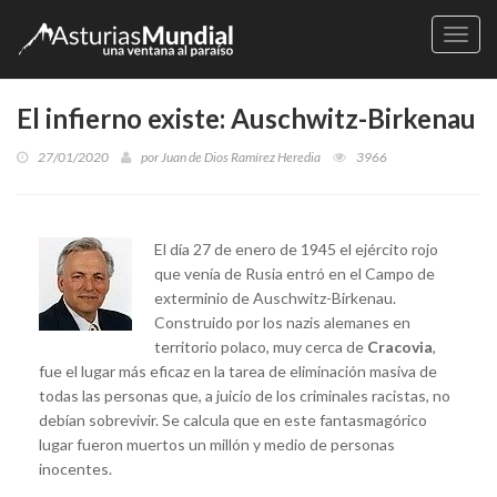
Naveg
El infierno existe: Auschwitz-Birkenau
27/01/2020
por
Juan de Dios Ramírez Heredia
3966
El día 27 de enero de 1945 el ejército rojo
que venía de Rusia entró en el Campo de
exterminio de Auschwitz-Birkenau.
Construido por los nazis alemanes en
territorio polaco, muy cerca de
Cracovia
,
fue el lugar más eficaz en la tarea de eliminación masiva de
todas las personas que, a juicio de los criminales racistas, no
debían sobrevivir. Se calcula que en este fantasmagórico
lugar fueron muertos un millón y medio de personas
inocentes.