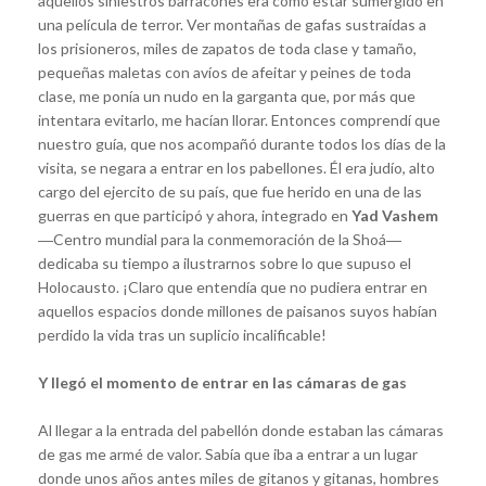
aquellos siniestros barracones era como estar sumergido en
una película de terror. Ver montañas de gafas sustraídas a
los prisioneros, miles de zapatos de toda clase y tamaño,
pequeñas maletas con avíos de afeitar y peines de toda
clase, me ponía un nudo en la garganta que, por más que
intentara evitarlo, me hacían llorar. Entonces comprendí que
nuestro guía, que nos acompañó durante todos los días de la
visita, se negara a entrar en los pabellones. Él era judío, alto
cargo del ejercito de su país, que fue herido en una de las
guerras en que participó y ahora, integrado en
Yad Vashem
―Centro mundial para la conmemoración de la Shoá―
dedicaba su tiempo a ilustrarnos sobre lo que supuso el
Holocausto. ¡Claro que entendía que no pudiera entrar en
aquellos espacios donde millones de paisanos suyos habían
perdido la vida tras un suplicio incalificable!
Y llegó el momento de entrar en las cámaras de gas
Al llegar a la entrada del pabellón donde estaban las cámaras
de gas me armé de valor. Sabía que iba a entrar a un lugar
donde unos años antes miles de gitanos y gitanas, hombres