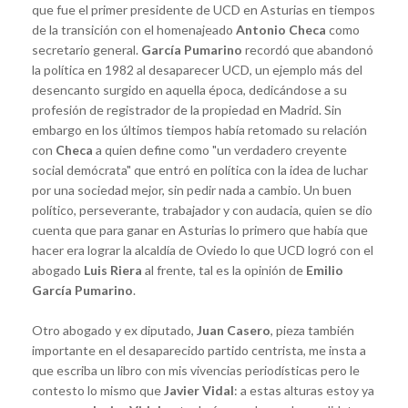
que fue el primer presidente de UCD en Asturias en tiempos
de la transición con el homenajeado
Antonio Checa
como
secretario general.
García Pumarino
recordó que abandonó
la política en 1982 al desaparecer UCD, un ejemplo más del
desencanto surgido en aquella época, dedicándose a su
profesión de registrador de la propiedad en Madrid. Sin
embargo en los últimos tiempos había retomado su relación
con
Checa
a quien define como "un verdadero creyente
social demócrata" que entró en política con la idea de luchar
por una sociedad mejor, sin pedir nada a cambio. Un buen
político, perseverante, trabajador y con audacia, quien se dio
cuenta que para ganar en Asturias lo primero que había que
hacer era lograr la alcaldía de Oviedo lo que UCD logró con el
abogado
Luis Riera
al frente, tal es la opinión de
Emilio
García Pumarino
.
Otro abogado y ex diputado,
Juan Casero
, pieza también
importante en el desaparecido partido centrista, me insta a
que escriba un libro con mis vivencias periodísticas pero le
contesto lo mismo que
Javier Vidal
: a estas alturas estoy ya