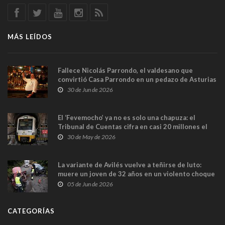
MÁS LEÍDOS
Fallece Nicolás Parrondo, el valdesano que
convirtió Casa Parrondo en un pedazo de Asturias
en Madrid
30 de Jun de 2026
El ‘Fevemocho’ ya no es solo una chapuza: el
Tribunal de Cuentas cifra en casi 20 millones el
sobrecoste de los trenes que no cabían por los
30 de May de 2026
túneles
La variante de Avilés vuelve a teñirse de luto:
muere un joven de 32 años en un violento choque
frontal
05 de Jun de 2026
CATEGORÍAS