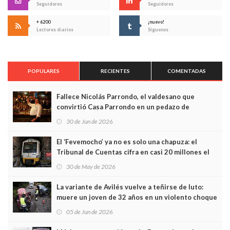
Seguidores
Seguidores
+ 6200
¡nuevo!
Lectores diarios
Síguenos
POPULARES
RECIENTES
COMENTADAS
Fallece Nicolás Parrondo, el valdesano que
convirtió Casa Parrondo en un pedazo de
Asturias en Madrid
30 de Jun de 2026
El ‘Fevemocho’ ya no es solo una chapuza: el
Tribunal de Cuentas cifra en casi 20 millones el
sobrecoste de los trenes que no cabían por los
30 de May de 2026
túneles
La variante de Avilés vuelve a teñirse de luto:
muere un joven de 32 años en un violento choque
frontal
05 de Jun de 2026