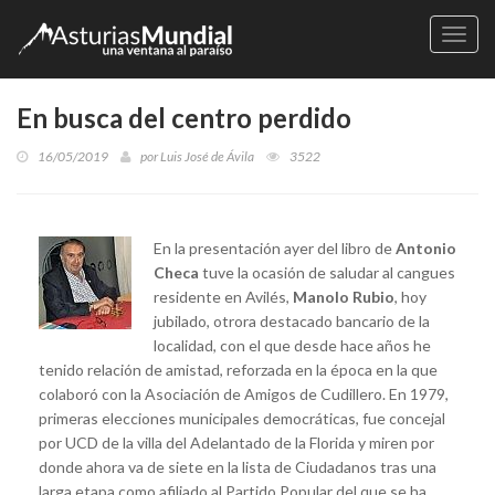
Naveg
En busca del centro perdido
16/05/2019
por
Luis José de Ávila
3522
En la presentación ayer del libro de
Antonio
Checa
tuve la ocasión de saludar al cangues
residente en Avilés,
Manolo Rubio
, hoy
jubilado, otrora destacado bancario de la
localidad, con el que desde hace años he
tenido relación de amistad, reforzada en la época en la que
colaboró con la Asociación de Amigos de Cudillero. En 1979,
primeras elecciones municipales democráticas, fue concejal
por UCD de la villa del Adelantado de la Florida y miren por
donde ahora va de siete en la lista de Ciudadanos tras una
larga etapa como afiliado al Partido Popular del que se ha