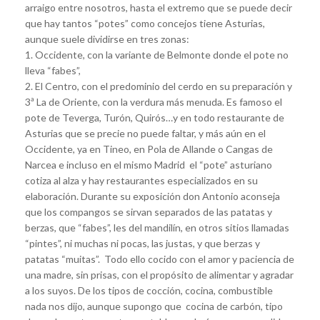
arraigo entre nosotros, hasta el extremo que se puede decir
que hay tantos “potes” como concejos tiene Asturias,
aunque suele dividirse en tres zonas:
1. Occidente, con la variante de Belmonte donde el pote no
lleva “fabes”,
2. El Centro, con el predominio del cerdo en su preparación y
3ª La de Oriente, con la verdura más menuda. Es famoso el
pote de Teverga, Turón, Quirós…y en todo restaurante de
Asturias que se precie no puede faltar, y más aún en el
Occidente, ya en Tineo, en Pola de Allande o Cangas de
Narcea e incluso en el mismo Madrid el “pote” asturiano
cotiza al alza y hay restaurantes especializados en su
elaboración. Durante su exposición don Antonio aconseja
que los compangos se sirvan separados de las patatas y
berzas, que “fabes”, les del mandilín, en otros sitios llamadas
“pintes”, ni muchas ni pocas, las justas, y que berzas y
patatas “muitas”. Todo ello cocido con el amor y paciencia de
una madre, sin prisas, con el propósito de alimentar y agradar
a los suyos. De los tipos de cocción, cocina, combustible
nada nos dijo, aunque supongo que cocina de carbón, tipo