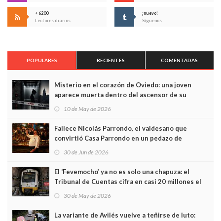
+ 6200
¡nuevo!
Lectores diarios
Síguenos
POPULARES
RECIENTES
COMENTADAS
Misterio en el corazón de Oviedo: una joven
aparece muerta dentro del ascensor de su
edificio y las cámaras captan sus últimos minutos
10 de May de 2026
Fallece Nicolás Parrondo, el valdesano que
convirtió Casa Parrondo en un pedazo de
Asturias en Madrid
30 de Jun de 2026
El ‘Fevemocho’ ya no es solo una chapuza: el
Tribunal de Cuentas cifra en casi 20 millones el
sobrecoste de los trenes que no cabían por los
30 de May de 2026
túneles
La variante de Avilés vuelve a teñirse de luto: