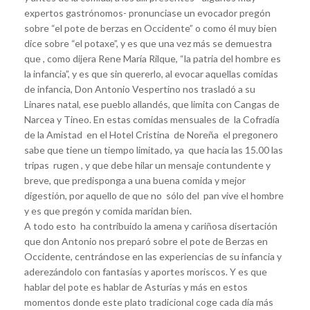
expertos gastrónomos- pronunciase un evocador pregón
sobre “el pote de berzas en Occidente” o como él muy bien
dice sobre “el potaxe”, y es que una vez más se demuestra
que , como dijera Rene María Rilque, “la patria del hombre es
la infancia”, y es que sin quererlo, al evocar aquellas comidas
de infancia, Don Antonio Vespertino nos trasladó a su
Linares natal, ese pueblo allandés, que limita con Cangas de
Narcea y Tineo. En estas comidas mensuales de la Cofradía
de la Amistad en el Hotel Cristina de Noreña el pregonero
sabe que tiene un tiempo limitado, ya que hacia las 15.00 las
tripas rugen , y que debe hilar un mensaje contundente y
breve, que predisponga a una buena comida y mejor
digestión, por aquello de que no sólo del pan vive el hombre
y es que pregón y comida maridan bien.
A todo esto ha contribuido la amena y cariñosa disertación
que don Antonio nos preparó sobre el pote de Berzas en
Occidente, centrándose en las experiencias de su infancia y
aderezándolo con fantasías y aportes moriscos. Y es que
hablar del pote es hablar de Asturias y más en estos
momentos donde este plato tradicional coge cada día más