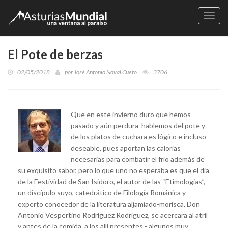
Naveg
El Pote de berzas
02/05/2018
por
José Antonio Noval Cueto
3706
Que en este invierno duro que hemos
pasado y aún perdura hablemos del pote y
de los platos de cuchara es lógico e incluso
deseable, pues aportan las calorías
necesarias para combatir el frío además de
su exquisito sabor, pero lo que uno no esperaba es que el día
de la Festividad de San Isidoro, el autor de las “Etimologias”,
un discípulo suyo, catedrático de Filología Románica y
experto conocedor de la literatura aljamiado-morisca, Don
Antonio Vespertino Rodríguez Rodríguez, se acercara al atril
y antes de la comida, a los allí presentes - algunos muy