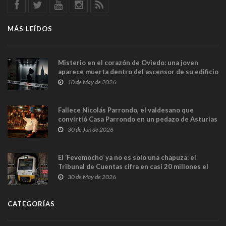
MÁS LEÍDOS
Misterio en el corazón de Oviedo: una joven
aparece muerta dentro del ascensor de su edificio
y las cámaras captan sus últimos minutos
10 de May de 2026
Fallece Nicolás Parrondo, el valdesano que
convirtió Casa Parrondo en un pedazo de Asturias
en Madrid
30 de Jun de 2026
El ‘Fevemocho’ ya no es solo una chapuza: el
Tribunal de Cuentas cifra en casi 20 millones el
sobrecoste de los trenes que no cabían por los
30 de May de 2026
túneles
CATEGORÍAS