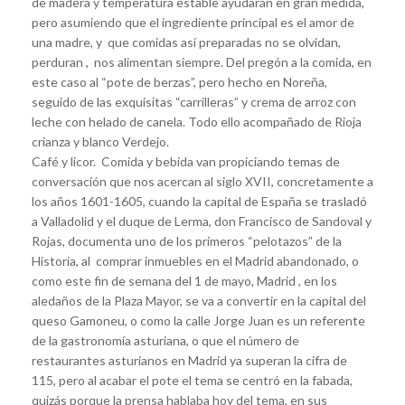
de madera y temperatura estable ayudarán en gran medida,
pero asumiendo que el ingrediente principal es el amor de
una madre, y que comidas así preparadas no se olvidan,
perduran , nos alimentan siempre. Del pregón a la comida, en
este caso al “pote de berzas”, pero hecho en Noreña,
seguido de las exquisitas “carrilleras” y crema de arroz con
leche con helado de canela. Todo ello acompañado de Rioja
crianza y blanco Verdejo.
Café y licor. Comida y bebida van propiciando temas de
conversación que nos acercan al siglo XVII, concretamente a
los años 1601-1605, cuando la capital de España se trasladó
a Valladolid y el duque de Lerma, don Francisco de Sandoval y
Rojas, documenta uno de los primeros “pelotazos” de la
Historia, al comprar inmuebles en el Madrid abandonado, o
como este fin de semana del 1 de mayo, Madrid , en los
aledaños de la Plaza Mayor, se va a convertir en la capital del
queso Gamoneu, o como la calle Jorge Juan es un referente
de la gastronomía asturiana, o que el número de
restaurantes asturianos en Madrid ya superan la cifra de
115, pero al acabar el pote el tema se centró en la fabada,
quizás porque la prensa hablaba hoy del tema, en sus