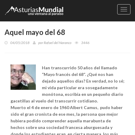
Naveg
Aquel mayo del 68
04/05/2018
por
Rafael del Naranco
3446
Han transcurrido 50 años del llamado
“Mayo francés del 68”. ¿Qué nos han
dejado aquellos días? En verdad, no lo sé;
mi vida particular era sosegadamente
monótona, escribía en un pequeño diario
gacetillas al vuelo del transcurrir cotidiano.
Muerto el
4 de enero de 1960
Albert Camus, pudo haber
sido el gran cronista de ese mes, la persona que mejor
hubiera podido comprender aquella marabunta de
hechos sobre una sociedad francesa aburguesada y
donde los estudiantes eran, en cierta manera, los más