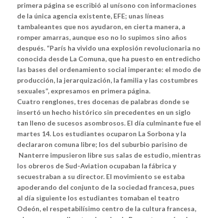
primera página se escribió al unísono con informaciones
de la única agencia existente, EFE; unas líneas
tambaleantes que nos ayudaron, en cierta manera, a
romper amarras, aunque eso no lo supimos sino años
después.
“París ha vivido una explosión revolucionaria no
conocida desde La Comuna, que ha puesto en entredicho
las bases del ordenamiento social imperante: el modo de
producción, la jerarquización, la familia y las costumbres
sexuales”, expresamos en primera página.
Cuatro renglones, tres docenas de palabras donde se
insertó un hecho histórico sin precedentes en un siglo
tan lleno de sucesos asombrosos.
El día culminante fue el
martes 14. Los estudiantes ocuparon La Sorbona y la
declararon comuna libre; los del suburbio parisino de
Nanterre impusieron libre sus salas de estudio, mientras
los obreros de Sud-Aviation ocupaban la fábrica y
secuestraban a su director. El movimiento se estaba
apoderando del conjunto de la sociedad francesa, pues
al día siguiente los estudiantes tomaban el teatro
Odeón, el respetabilísimo centro de la cultura francesa,