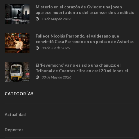
Misterio en el corazón de Oviedo: una joven
aparece muerta dentro del ascensor de su edificio
y las cámaras captan sus últimos minutos
10 de May de 2026
Fallece Nicolás Parrondo, el valdesano que
convirtió Casa Parrondo en un pedazo de Asturias
en Madrid
30 de Jun de 2026
El ‘Fevemocho’ ya no es solo una chapuza: el
Tribunal de Cuentas cifra en casi 20 millones el
sobrecoste de los trenes que no cabían por los
30 de May de 2026
túneles
CATEGORÍAS
Actualidad
Deportes