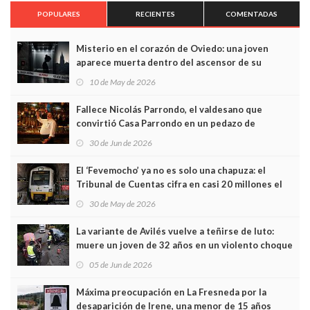
POPULARES
RECIENTES
COMENTADAS
Misterio en el corazón de Oviedo: una joven
aparece muerta dentro del ascensor de su
edificio y las cámaras captan sus últimos minutos
10 de May de 2026
Fallece Nicolás Parrondo, el valdesano que
convirtió Casa Parrondo en un pedazo de
Asturias en Madrid
30 de Jun de 2026
El ‘Fevemocho’ ya no es solo una chapuza: el
Tribunal de Cuentas cifra en casi 20 millones el
sobrecoste de los trenes que no cabían por los
30 de May de 2026
túneles
La variante de Avilés vuelve a teñirse de luto:
muere un joven de 32 años en un violento choque
frontal
05 de Jun de 2026
Máxima preocupación en La Fresneda por la
desaparición de Irene, una menor de 15 años