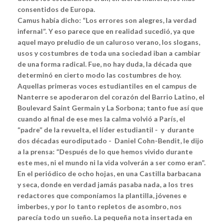
consentidos de Europa.
Camus había dicho: “Los errores son alegres, la verdad
infernal”. Y eso parece que en realidad sucedió, ya que
aquel mayo preludio de un caluroso verano, los slogans,
usos y costumbres de toda una sociedad iban a cambiar
de una forma radical. Fue, no hay duda, la década que
determinó en cierto modo las costumbres de hoy.
Aquellas primeras voces estudiantiles en el campus de
Nanterre se apoderaron del corazón del Barrio Latino, el
Boulevard Saint Germain y La Sorbona; tanto fue así que
cuando al final de ese mes la calma volvió a París, el
“padre” de la revuelta, el líder estudiantil - y durante
dos décadas eurodiputado - Daniel Cohn-Bendit, le dijo
a la prensa: “Después de lo que hemos vivido durante
este mes, ni el mundo ni la vida volverán a ser como eran”.
En el periódico de ocho hojas, en una Castilla barbacana
y seca, donde en verdad jamás pasaba nada, a los tres
redactores que componíamos la plantilla, jóvenes e
imberbes, y por lo tanto repletos de asombro, nos
parecía todo un sueño. La pequeña nota insertada en