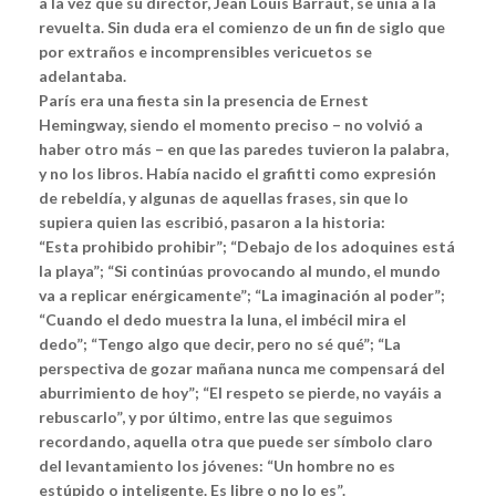
a la vez que su director, Jean Louis Barraut, se unía a la
revuelta. Sin duda era el comienzo de un fin de siglo que
por extraños e incomprensibles vericuetos se
adelantaba.
París era una fiesta sin la presencia de Ernest
Hemingway, siendo el momento preciso – no volvió a
haber otro más – en que las paredes tuvieron la palabra,
y no los libros. Había nacido el grafitti como expresión
de rebeldía, y algunas de aquellas frases, sin que lo
supiera quien las escribió, pasaron a la historia:
“Esta prohibido prohibir”; “Debajo de los adoquines está
la playa”; “Si continúas provocando al mundo, el mundo
va a replicar enérgicamente”; “La imaginación al poder”;
“Cuando el dedo muestra la luna, el imbécil mira el
dedo”; “Tengo algo que decir, pero no sé qué”; “La
perspectiva de gozar mañana nunca me compensará del
aburrimiento de hoy”; “El respeto se pierde, no vayáis a
rebuscarlo”, y por último, entre las que seguimos
recordando, aquella otra que puede ser símbolo claro
del levantamiento los jóvenes: “Un hombre no es
estúpido o inteligente. Es libre o no lo es”.