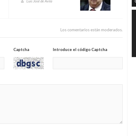
Luis José de Ávila
Los comentarios están moderados.
Captcha
Introduce el código Captcha