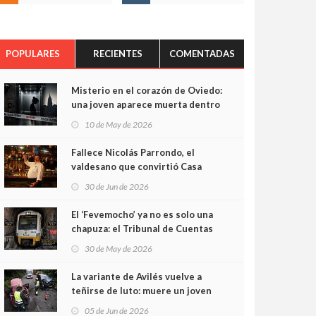
POPULARES
RECIENTES
COMENTADAS
Misterio en el corazón de Oviedo:
una joven aparece muerta dentro
del ascensor de su edificio y las
10 de May de 2026
cámaras captan sus últimos
minutos
Fallece Nicolás Parrondo, el
valdesano que convirtió Casa
Parrondo en un pedazo de
30 de Jun de 2026
Asturias en Madrid
El ‘Fevemocho’ ya no es solo una
chapuza: el Tribunal de Cuentas
cifra en casi 20 millones el
30 de May de 2026
sobrecoste de los trenes que no
cabían por los túneles
La variante de Avilés vuelve a
teñirse de luto: muere un joven
de 32 años en un violento choque
05 de Jun de 2026