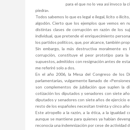
para el que no lo vea así invoco la c
piedra».
Todos sabemos lo que es legal e ilegal, lícito o ilícit
algodón. Cierto que los ejemplos que vemos en nu
distintas clases de corrupción en razón de los suj
individual, que pretende el enriquecimiento personal
los partidos políticos, que, por alcance, también prop
Sin embargo, la más destructiva moralmente es la 
corrupción, constituye el peor prototipo para la
supuestos, admitidos con resignación antes de estalla
me referiré solo a dos.
En el año 2006, la Mesa del Congreso de los 
parlamentarias, vulgarmente llamado de «Pensiones
son complementos de jubilación que suplen la di
cotización los diputados y senadores con siete año
diputados y senadores con siete años de ejercicio en
resto de los españoles necesitan treinta y cinco año
Este atropello a la razón, a la ética, a la igualdad
aunque se mantiene para quienes ya habían devengad
reconocía una indemnización por cese de actividad 