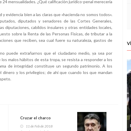
 24 mensualidades. ¿Qué calificación jurídico-penal merecería
d y evidencia bien a las claras que «hacienda no somos todos».
diputados, diputados y senadores de las Cortes Generales,
s diputaciones, cabildos insulares y otras entidades locales,
uesto sobre la Renta de las Personas Físicas, de tributar a la
aciones que reciben, sea cual fuere su naturaleza, gastos de
V
 no puede extrañarnos que el ciudadano medio, ya sea por
 los malos hábitos de esta tropa, se resista a responder a los
ama de integridad constituye un segundo patrimonio. A los
 el dinero y los privilegios; de ahí que cuando los que mandan
espeto.
Cruzar el charco
11 de Feb de 2018