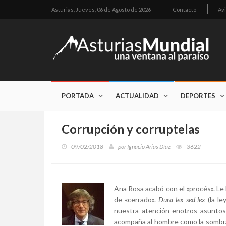
Asturias,
Jueves, 06 de Agosto de 2026
Contacto
Avi
PORTADA
ACTUALIDAD
DEPORTES
Corrupción y corruptelas
09/02/2018
por
Ignacio Arias Díaz
3622
Ana Rosa acabó con el «procés». Le ha
de «cerrado».
Dura lex sed lex
(la le
nuestra atención enotros asuntos
acompaña al hombre como la sombra