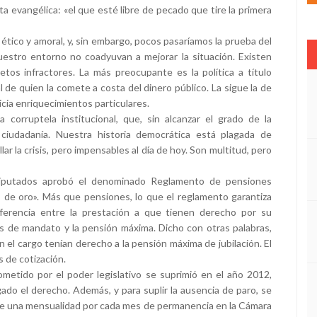
ita evangélica: «el que esté libre de pecado que tire la primera
o, ético y amoral, y, sin embargo, pocos pasaríamos la prueba del
estro entorno no coadyuvan a mejorar la situación. Existen
etos infractores. La más preocupante es la política a título
 de quien la comete a costa del dinero público. La sigue la de
icia enriquecimientos particulares.
corruptela institucional, que, sin alcanzar el grado de la
 ciudadanía. Nuestra historia democrática está plagada de
r la crisis, pero impensables al día de hoy. Son multitud, pero
Diputados aprobó el denominado Reglamento de pensiones
 de oro». Más que pensiones, lo que el reglamento garantiza
ferencia entre la prestación a que tienen derecho por su
s de mandato y la pensión máxima. Dicho con otras palabras,
 el cargo tenían derecho a la pensión máxima de jubilación. El
s de cotización.
 cometido por el poder legislativo se suprimió en el año 2012,
o el derecho. Además, y para suplir la ausencia de paro, se
de una mensualidad por cada mes de permanencia en la Cámara