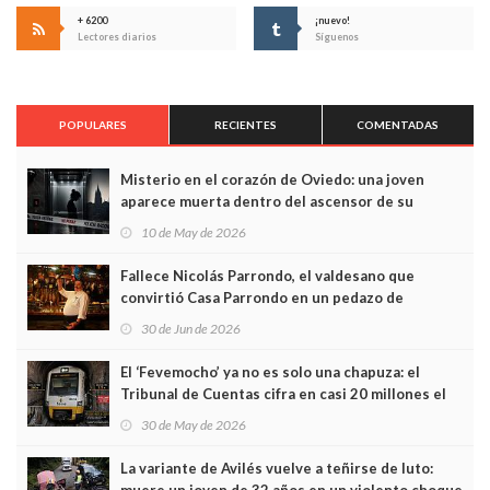
+ 6200
¡nuevo!
Lectores diarios
Síguenos
POPULARES
RECIENTES
COMENTADAS
Misterio en el corazón de Oviedo: una joven
aparece muerta dentro del ascensor de su
edificio y las cámaras captan sus últimos minutos
10 de May de 2026
Fallece Nicolás Parrondo, el valdesano que
convirtió Casa Parrondo en un pedazo de
Asturias en Madrid
30 de Jun de 2026
El ‘Fevemocho’ ya no es solo una chapuza: el
Tribunal de Cuentas cifra en casi 20 millones el
sobrecoste de los trenes que no cabían por los
30 de May de 2026
túneles
La variante de Avilés vuelve a teñirse de luto: