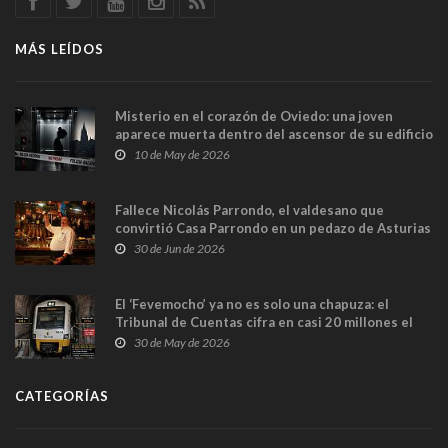
MÁS LEÍDOS
Misterio en el corazón de Oviedo: una joven
aparece muerta dentro del ascensor de su edificio
y las cámaras captan sus últimos minutos
10 de May de 2026
Fallece Nicolás Parrondo, el valdesano que
convirtió Casa Parrondo en un pedazo de Asturias
en Madrid
30 de Jun de 2026
El ‘Fevemocho’ ya no es solo una chapuza: el
Tribunal de Cuentas cifra en casi 20 millones el
sobrecoste de los trenes que no cabían por los
30 de May de 2026
túneles
CATEGORÍAS