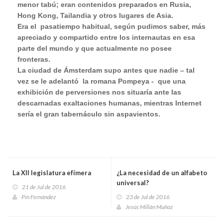
menor tabú; eran contenidos preparados en Rusia,
Hong Kong, Tailandia y otros lugares de Asia.
Era el
pasatiempo habitual, según pudimos saber, más
apreciado y compartido entre los internautas en esa
parte del mundo y que actualmente no posee
fronteras.
La ciudad de Ámsterdam supo antes que nadie – tal
vez se le adelantó
la romana Pompeya -
que una
exhibición de perversiones nos situaría ante las
descarnadas exaltaciones humanas, mientras Internet
sería el gran tabernáculo sin aspavientos.
La XII legislatura efímera
¿La necesidad de un alfabeto
universal?
21 de Jul de 2016
Pin Fernández
23 de Jul de 2016
Jesús Millán Muñoz