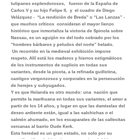
tulipanes esplendorosos,
fueron de la España de
Carlos V y su hijo Felipe II,
y
el cuadro de Diego
Velázquez -
“La rendición de Breda” o “Las Lanzas” -
que muchos críticos
consideran el mayor lienzo
histórico que inmortaliza la victoria de Spinola sobre
Nassau, es un aguijón no del todo cobrado por los
“hombres bárbaros y peludos del norte” helado.
Un recorrido en la medieval exhibición impone
respeto. Allí está los maderos y hierros estigmáticos
de los instrumentos de suplicio en todas sus
variantes, desde la picota, a la refinada guillotina,
castigos vergonzosos y corporales en la persecución
de herejes y subyugados.
Y es que Holanda es otro mundo: una
nación que
permite la marihuana en todas sus variantes, el amor a
partir de los 14 años, y lugar en que las damiselas del
deseo ardiente están, igual a las salchichas o el
salmón ahumado, en los escaparates de las callecitas
cercanas al barrio Oude Kerk.
Esta heredad es un gran estado, no solo por su