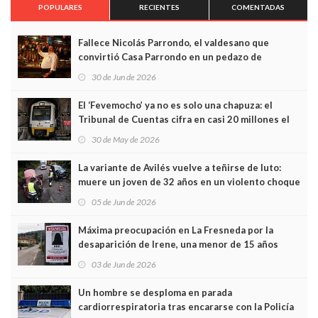
POPULARES
RECIENTES
COMENTADAS
Fallece Nicolás Parrondo, el valdesano que
convirtió Casa Parrondo en un pedazo de
Asturias en Madrid
30 de Jun de 2026
El ‘Fevemocho’ ya no es solo una chapuza: el
Tribunal de Cuentas cifra en casi 20 millones el
sobrecoste de los trenes que no cabían por los
30 de May de 2026
túneles
La variante de Avilés vuelve a teñirse de luto:
muere un joven de 32 años en un violento choque
frontal
05 de Jun de 2026
Máxima preocupación en La Fresneda por la
desaparición de Irene, una menor de 15 años
03 de Jun de 2026
Un hombre se desploma en parada
cardiorrespiratoria tras encararse con la Policía