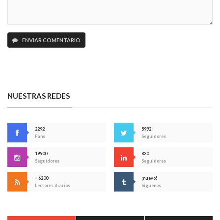
ENVIAR COMENTARIO
NUESTRAS REDES
2292
5992
Fans
Seguidores
19900
830
Seguidores
Seguidores
+ 6200
¡nuevo!
Lectores diarios
Síguenos