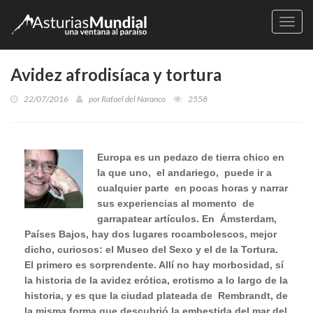
Naveg
Avidez afrodisíaca y tortura
22/07/2016
por
Rafael del Naranco
2558
Europa es un pedazo de tierra chico en
la que uno,
el andariego,
puede ir a
cualquier parte
en pocas horas y narrar
sus experiencias al momento
de
garrapatear artículos. En
Ámsterdam,
Países Bajos, hay dos lugares rocambolescos, mejor
dicho, curiosos: el Museo del Sexo y el de la Tortura.
El primero es sorprendente. Allí no hay morbosidad, sí
la historia de la avidez erótica, erotismo a lo largo de la
historia, y es que la ciudad plateada de
Rembrandt, de
la misma forma que descubrió la embestida del mar del