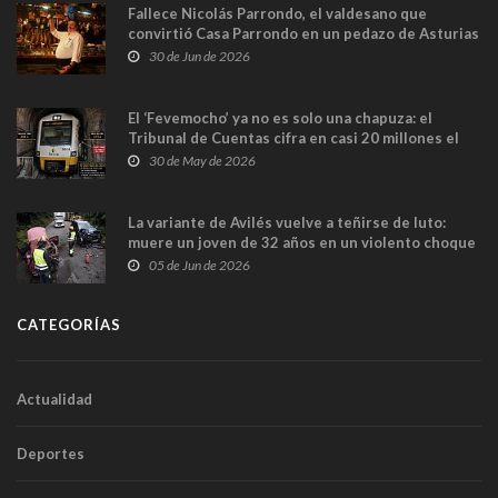
Fallece Nicolás Parrondo, el valdesano que
convirtió Casa Parrondo en un pedazo de Asturias
en Madrid
30 de Jun de 2026
El ‘Fevemocho’ ya no es solo una chapuza: el
Tribunal de Cuentas cifra en casi 20 millones el
sobrecoste de los trenes que no cabían por los
30 de May de 2026
túneles
La variante de Avilés vuelve a teñirse de luto:
muere un joven de 32 años en un violento choque
frontal
05 de Jun de 2026
CATEGORÍAS
Actualidad
Deportes