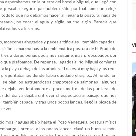
ana esperábamos en la puerta del hotel a Miguel, que llegó con
ue pescaba seguro que hubiera sido puntual como un reloj-.
 todo lo que no debíamos hacer al llegar a la postura: nada de
esario-, no tocar el agua y sigilo, mucho sigilo. Parecía que
lateados y a los reos.
do, moscones ahogados y peces artificiales –también capados-,
V
ecisión la marcha hasta la emblemática postura de El Prado de
 tres a duras penas podíamos seguirle, más preocupados por
o que pisábamos. De repente, llegados al río, Miguel comienza
a la playa debajo de los árboles. El río está muy bajo y los reos
s preguntábamos dónde había quedado el sigilo… Al fondo, en
s, se oían los estruendosos chapoteos de salmones –algunos
 se dejaba ver lentamente a pocos metros de las punteras de
uz del día ya dejaba entrever el espectacular paisaje que nos
 –también capada- y tras unos pocos lances, llegó la picada de
se ver.
idimos ir aguas abajo hasta el Pozo Venezuela, postura mítica
mbargo, Lorenzo, a los pocos lances, clavó un buen salmón.
uvo prendido, pero suficientes para que Lorenzo sintiera en