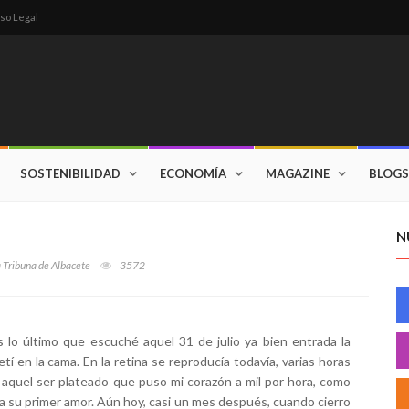
so Legal
SOSTENIBILIDAD
ECONOMÍA
MAGAZINE
BLOGS
N
a Tribuna de Albacete
3572
 lo último que escuché aquel 31 de julio ya bien entrada la
í en la cama. En la retina se reproducía todavía, varias horas
 aquel ser plateado que puso mi corazón a mil por hora, como
a su primer amor. Aún hoy, casi un mes después, cuando cierro