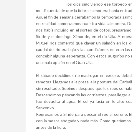
los ojos sigo viendo ese torpedo e
me di cuenta de que la fiebre salmonera había entrado
Aquel fin de semana cerrábamos la temporada salmon
en realidad comenzamos nuestra vida salmonera. De
nos había incluido en el sorteo de cotos, preparamos
Sinde y el domingo Ximonde, en el río Ulla. A nues
Miguel nos comentó que clavar un salmón en los dos
caudal del río era bajo y las condiciones no eran l
concebir alguna esperanza. Con estos augurios no 
una mala opción en el Gran Ulla.
El sábado decidimos no madrugar en exceso, debido
remotas. Llegamos a la presa, a la postura del Carbal
sin resultado. Supimos después que los reos se habí
Descendimos pescando las corrientes, para llegar a
fue devuelta al agua. El sol ya lucía en lo alto 
Sanxenxo.
Regresamos a Sinde para pescar el reo al sereno. El
con la mosca ahogada y nada más. Como queríamos m
antes de la hora.