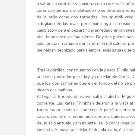
a saltar. Lo controlo y comienza otra carrera frenéti
Lorenzo y pienso si el plateado no se detendrá nunca.
de la orilla como dos torpedos –los sputnik creo 
refugiado en las ovas, pero mantengo la tensión
cambiazo y deje el pez artificial enredado en la veget
aire. Impotente, así me siento. Doy dos golpes sec
sólo juraba en arameo por la pérdida del salmón, pe
me habían hechizado para siempre, esas aguas que t
Tras la pérdida, continuamos con la pesca. El hilo h
un lance posterior perdí la joya de Manolo García
que los dos salmones que en el fondo del río se p
picado esa mañana.
Al llegar al Penedo de nuevo saltó la alerta. Miguel
corriente. Las gafas Thinkfish dejaron a la vista 
todos los pescadores conocen. A partir de entonc
pasaron por el mismísimo morro, pero si quieres arroz 
de un solo anzuelo y sin muerte- se lió con la línea, 
correcta. Al pasar por delante del plateado, éste se gi