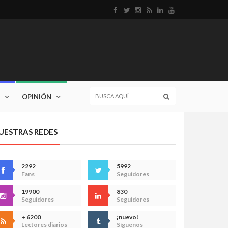
OPINIÓN
UESTRAS REDES
2292
5992
Fans
Seguidores
19900
830
Seguidores
Seguidores
+ 6200
¡nuevo!
Lectores diarios
Síguenos