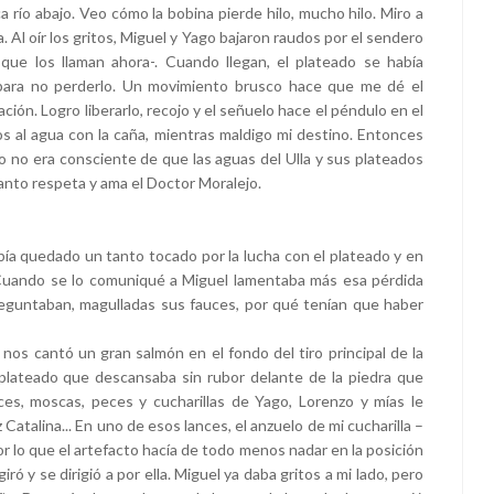
ca río abajo. Veo cómo la bobina pierde hilo, mucho hilo. Miro a
 Al oír los gritos, Miguel y Yago bajaron raudos por el sendero
que los llaman ahora-. Cuando llegan, el plateado se había
 para no perderlo. Un movimiento brusco hace que me dé el
ación. Logro liberarlo, recojo y el señuelo hace el péndulo en el
os al agua con la caña, mientras maldigo mi destino. Entonces
ro no era consciente de que las aguas del Ulla y sus plateados
anto respeta y ama el Doctor Moralejo.
abía quedado un tanto tocado por la lucha con el plateado y en
. Cuando se lo comuniqué a Miguel lamentaba más esa pérdida
reguntaban, magulladas sus fauces, por qué tenían que haber
 nos cantó un gran salmón en el fondo del tiro principal de la
al plateado que descansaba sin rubor delante de la piedra que
es, moscas, peces y cucharillas de Yago, Lorenzo y mías le
Catalina... En uno de esos lances, el anzuelo de mi cucharilla –
por lo que el artefacto hacía de todo menos nadar en la posición
ró y se dirigió a por ella. Miguel ya daba gritos a mi lado, pero