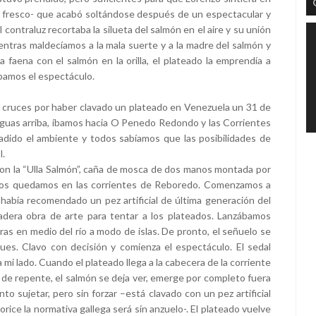
a fresco- que acabó soltándose después de un espectacular y
 contraluz recortaba la silueta del salmón en el aire y su unión
ientras maldecíamos a la mala suerte y a la madre del salmón y
aena con el salmón en la orilla, el plateado la emprendía a
ábamos el espectáculo.
e cruces por haber clavado un plateado en Venezuela un 31 de
s, aguas arriba, íbamos hacia O Penedo Redondo y las Corrientes
adido el ambiente y todos sabíamos que las posibilidades de
l.
on la “Ulla Salmón”, caña de mosca de dos manos montada por
nos quedamos en las corrientes de Reboredo. Comenzamos a
e había recomendado un pez artificial de última generación del
dera obra de arte para tentar a los plateados. Lanzábamos
ras en medio del río a modo de islas. De pronto, el señuelo se
ues. Clavo con decisión y comienza el espectáculo. El sedal
 mi lado. Cuando el plateado llega a la cabecera de la corriente
, de repente, el salmón se deja ver, emerge por completo fuera
to sujetar, pero sin forzar –está clavado con un pez artificial
rice la normativa gallega será sin anzuelo-. El plateado vuelve