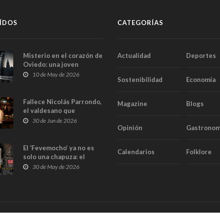
ÍDOS
CATEGORÍAS
Misterio en el corazón de
Actualidad
Deportes
Oviedo: una joven
aparece muerta dentro
10 de May de 2026
Sostenibilidad
Economía
del ascensor de su
edificio y las cámaras
captan sus últimos
Fallece Nicolás Parrondo,
Magazine
Blogs
minutos
el valdesano que
convirtió Casa Parrondo
30 de Jun de 2026
Opinión
Gastronom
en un pedazo de Asturias
en Madrid
El ‘Fevemocho’ ya no es
Calendarios
Folklore
solo una chapuza: el
Tribunal de Cuentas cifra
30 de May de 2026
en casi 20 millones el
sobrecoste de los trenes
que no cabían por los
túneles