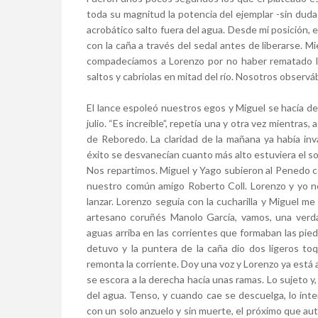
toda su magnitud la potencia del ejemplar -sin dud
acrobático salto fuera del agua. Desde mi posición, el
con la caña a través del sedal antes de liberarse. M
compadecíamos a Lorenzo por no haber rematado la f
saltos y cabriolas en mitad del río. Nosotros observ
El lance espoleó nuestros egos y Miguel se hacía d
julio. “Es increíble”, repetía una y otra vez mientra
de Reboredo. La claridad de la mañana ya había inv
éxito se desvanecían cuanto más alto estuviera el so
Nos repartimos. Miguel y Yago subieron al Penedo c
nuestro común amigo Roberto Coll. Lorenzo y yo 
lanzar. Lorenzo seguía con la cucharilla y Miguel m
artesano coruñés Manolo García, vamos, una verda
aguas arriba en las corrientes que formaban las pied
detuvo y la puntera de la caña dio dos ligeros toq
remonta la corriente. Doy una voz y Lorenzo ya está a
se escora a la derecha hacia unas ramas. Lo sujeto y
del agua. Tenso, y cuando cae se descuelga, lo inten
con un solo anzuelo y sin muerte, el próximo que auto