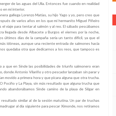
merger de las aguas del Ulla. Entonces fue cuando en realidad
 en mi interior.
era gallega Lorenzo Matías, su hijo Yago y yo, pero creo que
spués de varios años en los que mi hermanito Miguel Piñeiro
 el viaje para tentar al salmón y al reo. El sábado pescábamos
tra llegada desde Albacete y Burgos el viernes por la noche,
 últimos días de la campaña sería un tanto difícil, ya que el
as más idóneas, aunque una reciente entrada de salmones hacía
nos quedaba otra que dedicarnos a los reos, que tampoco es
 a que en Sinde las posibilidades de triunfo salmonero eran
lo, donde Antonio Vilariño y otro pescador lanzaban sin parar y
an movido a primera hora y que picara alguna que otra trucha.
 O Pociño y La Playa, sin más resultado que alguna trucha que
cuando abandonábamos Sinde camino de la playa de Silgar en
 resultado similar al de la sesión matutina. Un par de truchas
adrugar al día siguiente para pescar Ximonde, nos retiramos