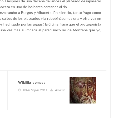
gaño. Después de una decena de lances el plateado desapareció
ocata en uno de los bares cercanos al río.
nzo rumbo a Burgos y Albacete. En silencio, tanto Yago como
s saltos de los plateados y la rebobinábamos una y otra vez en
hechizado por las aguas”, la última frase que el protagonista
nza una vez más su mosca al paradisíaco río de Montana que yo,
Wikiliks domada
03 de Sep de 2011
Arconte