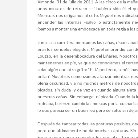
Ximonde. 31 de julio de 2011. A las cinco de la mañ
unos minutos de retraso –si hubiera sido él el q
Mientras nos dirigíamos al coto, Miguel nos indicaba
encender las linternas –salvo lo estrictamente nec
íbamos a montar una emboscada en toda regla a los p
Junto a la carretera montamos las cañas, risco capa
eran los señuelos elegidos. Miguel emprendió con d
Louzao, en la desembocadura del Liñares. Nosotros
mantenernos en pie, ya que no conocíamos el terren
a dar algún que otro grito: “Está perfecto, tenéis hast
orillan”. Nosotros comenzamos a lanzar mientras no
plena oscuridad, y a no muchos metros de nosotro
picados, sin duda- y de vez en cuando alguna aleta
nuestras cañas. Sin embargo, ni picada. Cuando la l
rodeaba, Lorenzo cambió las moscas por la cucharilla
lo que parecía ser un buen reo pero se soltó sin dejar
Después de tantear todas las posturas posibles, dec
pero que últimamente no da muchas capturas. Sin e
Fueron unos pocos segundos los que el plateado est