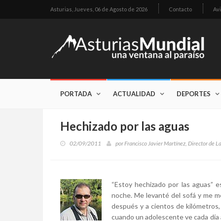
Asturias,
Jueves, 06 de Agosto de 2026
Contacto
Avi
PORTADA
ACTUALIDAD
DEPORTES
Hechizado por las aguas
02/09/2011
por
Francisco Javier Martínez, Director de L
“Estoy hechizado por las aguas” es
noche. Me levanté del sofá y me met
después y a cientos de kilómetros,
cuando un adolescente ve cada día 