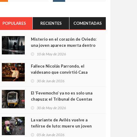
POPULARES
RECIENTES
COMENTADAS
Misterio en el corazón de Oviedo:
una joven aparece muerta dentro
del ascensor de su edificio y las
10 de May de 2026
cámaras captan sus últimos
minutos
Fallece Nicolás Parrondo, el
valdesano que convirtió Casa
Parrondo en un pedazo de
30 de Jun de 2026
Asturias en Madrid
El ‘Fevemocho’ ya no es solo una
chapuza: el Tribunal de Cuentas
cifra en casi 20 millones el
30 de May de 2026
sobrecoste de los trenes que no
cabían por los túneles
La variante de Avilés vuelve a
teñirse de luto: muere un joven
de 32 años en un violento choque
05 de Jun de 2026