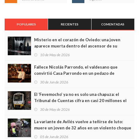
POPULARES
RECIENTES
COMENTADAS
Misterio en el corazón de Oviedo: una joven
aparece muerta dentro del ascensor de su
edificio y las cámaras captan sus últimos minutos
10 de May de 2026
Fallece Nicolás Parrondo, el valdesano que
convirtió Casa Parrondo en un pedazo de
Asturias en Madrid
30 de Jun de 2026
El ‘Fevemocho’ ya no es solo una chapuza: el
Tribunal de Cuentas cifra en casi 20 millones el
sobrecoste de los trenes que no cabían por los
30 de May de 2026
túneles
La variante de Avilés vuelve a teñirse de luto:
muere un joven de 32 años en un violento choque
frontal
05 de Jun de 2026