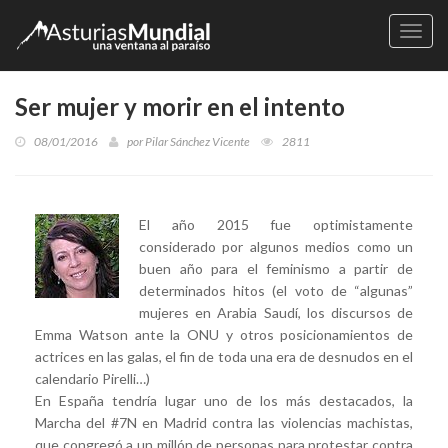
Naveg
Ser mujer y morir en el intento
08/01/2016
por
Pilar Sánchez Vicente
2811
El año 2015 fue optimistamente
considerado por algunos medios como un
buen año para el feminismo a partir de
determinados hitos (el voto de “algunas”
mujeres en Arabia Saudí, los discursos de
Emma Watson ante la ONU y otros posicionamientos de
actrices en las galas, el fin de toda una era de desnudos en el
calendario Pirelli…)
En España tendría lugar uno de los más destacados, la
Marcha del #7N en Madrid contra las violencias machistas,
que congregó a un millón de personas para protestar contra