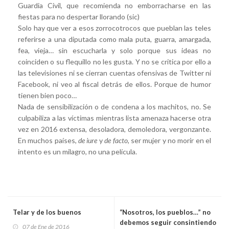
Guardia Civil, que recomienda no emborracharse en las
fiestas para no despertar llorando (sic)
Solo hay que ver a esos zorrocotrocos que pueblan las teles
referirse a una diputada como mala puta, guarra, amargada,
fea, vieja… sin escucharla y solo porque sus ideas no
coinciden o su flequillo no les gusta. Y no se critica por ello a
las televisiones ni se cierran cuentas ofensivas de Twitter ni
Facebook, ni veo al fiscal detrás de ellos. Porque de humor
tienen bien poco…
Nada de sensibilización o de condena a los machitos, no. Se
culpabiliza a las víctimas mientras lista amenaza hacerse otra
vez en 2016 extensa, desoladora, demoledora, vergonzante.
En muchos países,
de iure
y
de facto
, ser mujer y no morir en el
intento es un milagro, no una película.
Telar y de los buenos
“Nosotros, los pueblos…” no
debemos seguir consintiendo
07 de Ene de 2016