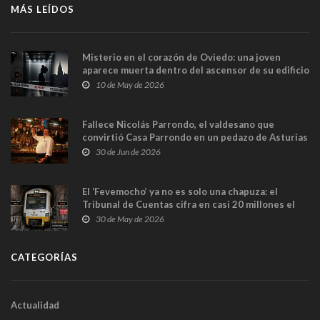
MÁS LEÍDOS
Misterio en el corazón de Oviedo: una joven
aparece muerta dentro del ascensor de su edificio
y las cámaras captan sus últimos minutos
10 de May de 2026
Fallece Nicolás Parrondo, el valdesano que
convirtió Casa Parrondo en un pedazo de Asturias
en Madrid
30 de Jun de 2026
El ‘Fevemocho’ ya no es solo una chapuza: el
Tribunal de Cuentas cifra en casi 20 millones el
sobrecoste de los trenes que no cabían por los
30 de May de 2026
túneles
CATEGORÍAS
Actualidad