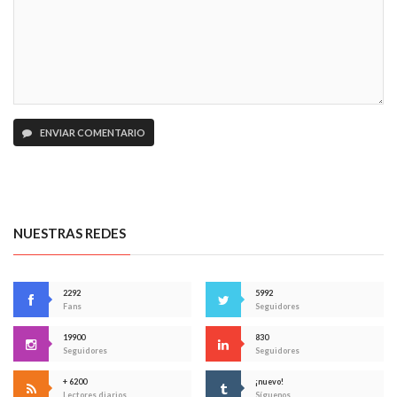
ENVIAR COMENTARIO
NUESTRAS REDES
2292
5992
Fans
Seguidores
19900
830
Seguidores
Seguidores
+ 6200
¡nuevo!
Lectores diarios
Síguenos