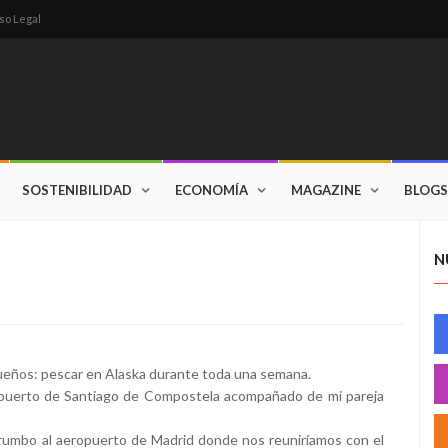
so Legal
SOSTENIBILIDAD
ECONOMÍA
MAGAZINE
BLOGS
N
 sueños: pescar en Alaska durante toda una semana.
eropuerto de Santiago de Compostela acompañado de mi pareja
 rumbo al aeropuerto de Madrid donde nos reuniríamos con el