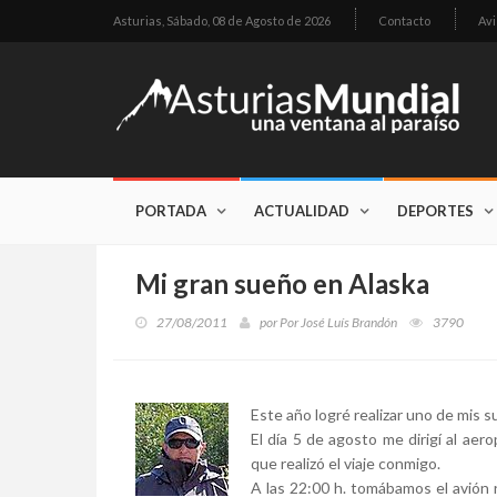
Asturias,
Sábado, 08 de Agosto de 2026
Contacto
Avi
PORTADA
ACTUALIDAD
DEPORTES
Mi gran sueño en Alaska
27/08/2011
por
Por José Luís Brandón
3790
Este año logré realizar uno de mis
El día 5 de agosto me dirigí al a
que realizó el viaje conmigo.
A las 22:00 h. tomábamos el avión