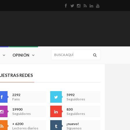
OPINIÓN
UESTRAS REDES
2292
5992
Fans
Seguidores
19900
830
Seguidores
Seguidores
+ 6200
¡nuevo!
Lectores diarios
Síguenos