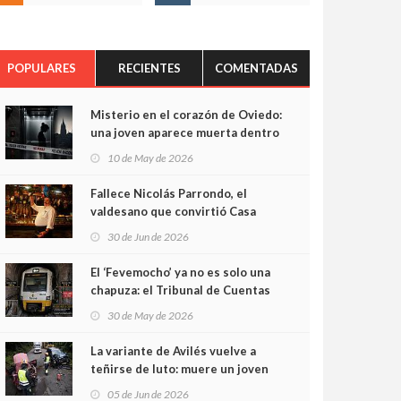
POPULARES
RECIENTES
COMENTADAS
Misterio en el corazón de Oviedo:
una joven aparece muerta dentro
del ascensor de su edificio y las
10 de May de 2026
cámaras captan sus últimos
minutos
Fallece Nicolás Parrondo, el
valdesano que convirtió Casa
Parrondo en un pedazo de
30 de Jun de 2026
Asturias en Madrid
El ‘Fevemocho’ ya no es solo una
chapuza: el Tribunal de Cuentas
cifra en casi 20 millones el
30 de May de 2026
sobrecoste de los trenes que no
cabían por los túneles
La variante de Avilés vuelve a
teñirse de luto: muere un joven
de 32 años en un violento choque
05 de Jun de 2026