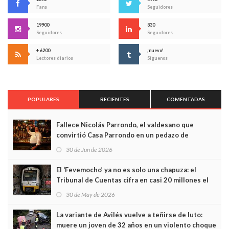
Fans
Seguidores
19900
830
Seguidores
Seguidores
+ 6200
¡nuevo!
Lectores diarios
Síguenos
POPULARES
RECIENTES
COMENTADAS
Fallece Nicolás Parrondo, el valdesano que
convirtió Casa Parrondo en un pedazo de
Asturias en Madrid
30 de Jun de 2026
El ‘Fevemocho’ ya no es solo una chapuza: el
Tribunal de Cuentas cifra en casi 20 millones el
sobrecoste de los trenes que no cabían por los
30 de May de 2026
túneles
La variante de Avilés vuelve a teñirse de luto:
muere un joven de 32 años en un violento choque