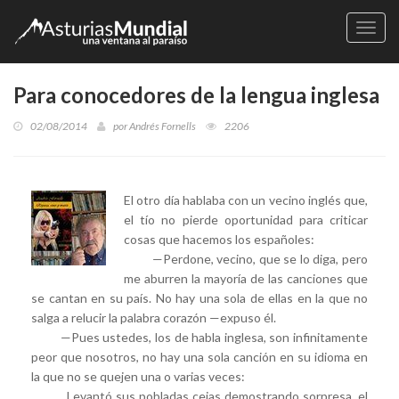
Naveg
Para conocedores de la lengua inglesa
02/08/2014
por
Andrés Fornells
2206
El otro día hablaba con un vecino inglés que,
el tío no pierde oportunidad para criticar
cosas que hacemos los españoles:
—Perdone, vecino, que se lo diga, pero
me aburren la mayoría de las canciones que
se cantan en su país. No hay una sola de ellas en la que no
salga a relucir la palabra corazón —expuso él.
—Pues ustedes, los de habla inglesa, son infinitamente
peor que nosotros, no hay una sola canción en su idioma en
la que no se quejen una o varias veces:
Levantó sus pobladas cejas demostrando sorpresa, el