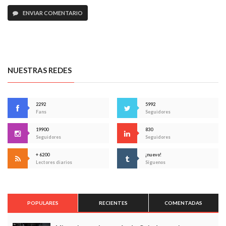
ENVIAR COMENTARIO
NUESTRAS REDES
2292
5992
Fans
Seguidores
19900
830
Seguidores
Seguidores
+ 6200
¡nuevo!
Lectores diarios
Síguenos
POPULARES
RECIENTES
COMENTADAS