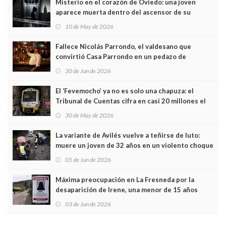
Misterio en el corazón de Oviedo: una joven
aparece muerta dentro del ascensor de su
edificio y las cámaras captan sus últimos minutos
10 de May de 2026
Fallece Nicolás Parrondo, el valdesano que
convirtió Casa Parrondo en un pedazo de
Asturias en Madrid
30 de Jun de 2026
El ‘Fevemocho’ ya no es solo una chapuza: el
Tribunal de Cuentas cifra en casi 20 millones el
sobrecoste de los trenes que no cabían por los
30 de May de 2026
túneles
La variante de Avilés vuelve a teñirse de luto:
muere un joven de 32 años en un violento choque
frontal
05 de Jun de 2026
Máxima preocupación en La Fresneda por la
desaparición de Irene, una menor de 15 años
03 de Jun de 2026