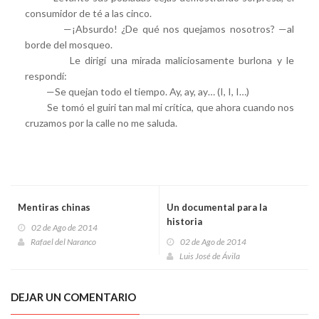
consumidor de té a las cinco.
—¡Absurdo! ¿De qué nos quejamos nosotros? —al
borde del mosqueo.
Le dirigí una mirada maliciosamente burlona y le
respondí:
—Se quejan todo el tiempo. Ay, ay, ay… (I, I, I…)
Se tomó el guiri tan mal mi crítica, que ahora cuando nos
cruzamos por la calle no me saluda.
Mentiras chinas
Un documental para la
historia
02 de Ago de 2014
Rafael del Naranco
02 de Ago de 2014
Luis José de Ávila
DEJAR UN COMENTARIO