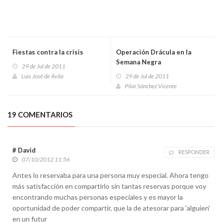
Fiestas contra la crisis
Operación Drácula en la
Semana Negra
29 de Jul de 2011
Luis José de Ávila
29 de Jul de 2011
Pilar Sánchez Vicente
19 COMENTARIOS
# David
RESPONDER
07/10/2012 11:56
Antes lo reservaba para una persona muy especial. Ahora tengo
más satisfacción en compartirlo sin tantas reservas porque voy
encontrando muchas personas especiales y es mayor la
oportunidad de poder compartir, que la de atesorar para 'alguien'
en un futur