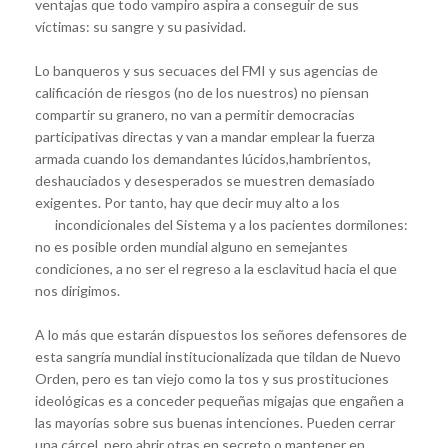
ventajas que todo vampiro aspira a conseguir de sus
víctimas: su sangre y su pasividad.
Lo banqueros y sus secuaces del FMI y sus agencias de
calificación de riesgos (no de los nuestros) no piensan
compartir su granero, no van a permitir democracias
participativas directas y van a mandar emplear la fuerza
armada cuando los demandantes lúcidos,hambrientos,
deshauciados y desesperados se muestren demasiado
exigentes. Por tanto, hay que decir muy alto a los
incondicionales del Sistema y a los pac
ientes dormilones:
no es posible orden mundial alguno en semejantes
condiciones, a no ser el regreso a la esclavitud hacia el que
nos dirigimos.
A lo más que estarán dispuestos los señores defensores de
esta sangría mundial institucionalizada que tildan de Nuevo
Orden, pero es tan viejo como la tos y sus prostituciones
ideológicas es a conceder pequeñas migajas que engañen a
las mayorías sobre sus buenas intenciones. Pueden cerrar
una cárcel, pero abrir otras en secreto o mantener en