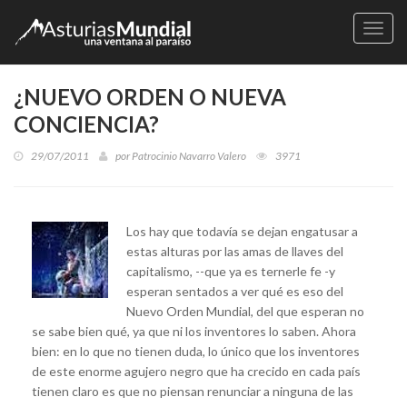
Naveg
¿NUEVO ORDEN O NUEVA
CONCIENCIA?
29/07/2011
por
Patrocinio Navarro Valero
3971
Los hay que todavía se dejan engatusar a
estas alturas por las amas de llaves del
capitalismo, --que ya es ternerle fe -y
esperan sentados a ver qué es eso del
Nuevo Orden Mundial, del que esperan no
se sabe bien qué, ya que ni los inventores lo saben. Ahora
bien: en lo que no tienen duda, lo único que los inventores
de este enorme agujero negro que ha crecido en cada país
tienen claro es que no piensan renunciar a ninguna de las