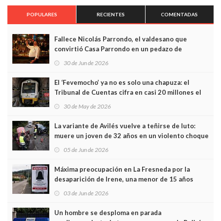
POPULARES
RECIENTES
COMENTADAS
Fallece Nicolás Parrondo, el valdesano que
convirtió Casa Parrondo en un pedazo de
Asturias en Madrid
30 de Jun de 2026
El ‘Fevemocho’ ya no es solo una chapuza: el
Tribunal de Cuentas cifra en casi 20 millones el
sobrecoste de los trenes que no cabían por los
30 de May de 2026
túneles
La variante de Avilés vuelve a teñirse de luto:
muere un joven de 32 años en un violento choque
frontal
05 de Jun de 2026
Máxima preocupación en La Fresneda por la
desaparición de Irene, una menor de 15 años
03 de Jun de 2026
Un hombre se desploma en parada