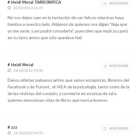
# Heidi Metal TARRORIFICA
RESPONDER
22/10/2012 14:35
No nos dejes caer en la tentación de ser felices mientras haya
hambre a nuestro lado. Aléjanos de quienes nos digan "deja que
yo me sacie, y así podré consolarte", pues bien que mojó (su pan)
en tu tarro antes que sólo quedase hiel.
# Heidi Metal
RESPONDER
22/10/2012 14:36
Danos atletas malsanos antes que sanos escapistas, libranos del
Facebook y de Punset , el IKEA de la psicología, tanto como de la
de las revistas del corazón, y convierte en estatua de sal a
quienes mencionan citas de libros que nunca leyeron.
# zzz
RESPONDER
22/10/2012 14:39