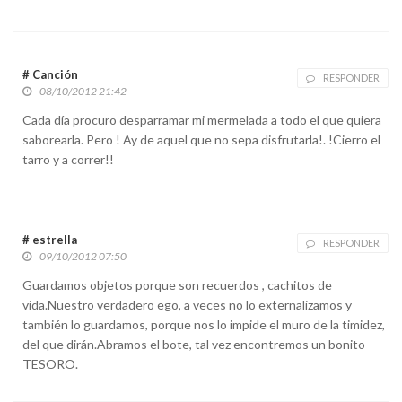
# Canción
RESPONDER
08/10/2012 21:42
Cada día procuro desparramar mi mermelada a todo el que quiera
saborearla. Pero ! Ay de aquel que no sepa disfrutarla!. !Cierro el
tarro y a correr!!
# estrella
RESPONDER
09/10/2012 07:50
Guardamos objetos porque son recuerdos , cachitos de
vida.Nuestro verdadero ego, a veces no lo externalizamos y
también lo guardamos, porque nos lo impide el muro de la timidez,
del que dirán.Abramos el bote, tal vez encontremos un bonito
TESORO.