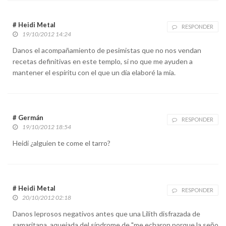
# Heidi Metal
RESPONDER
19/10/2012 14:24
Danos el acompañamiento de pesimistas que no nos vendan
recetas definitivas en este templo, si no que me ayuden a
mantener el espíritu con el que un día elaboré la mía.
# Germán
RESPONDER
19/10/2012 18:54
Heidi ¿alguien te come el tarro?
# Heidi Metal
RESPONDER
20/10/2012 02:18
Danos leprosos negativos antes que una Lilith disfrazada de
samaritana, aquejada del síndrome de "me echaron porque la seño