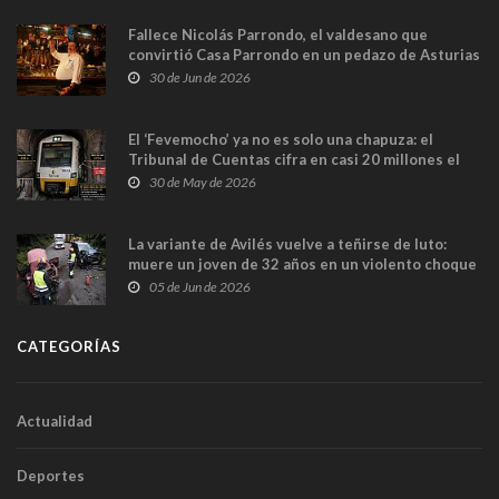
Fallece Nicolás Parrondo, el valdesano que
convirtió Casa Parrondo en un pedazo de Asturias
en Madrid
30 de Jun de 2026
El ‘Fevemocho’ ya no es solo una chapuza: el
Tribunal de Cuentas cifra en casi 20 millones el
sobrecoste de los trenes que no cabían por los
30 de May de 2026
túneles
La variante de Avilés vuelve a teñirse de luto:
muere un joven de 32 años en un violento choque
frontal
05 de Jun de 2026
CATEGORÍAS
Actualidad
Deportes