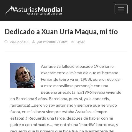
Naveg
Dedicado a Xuan Uría Maqua, mi tío
28/06/2011
por
Valentín G. Cores
3932
Aunque ya falleció el pasado 19 de junio,
exactamente el mismo día que mi hermano
Fernando (pero ya en 1988), quiero recordar
a este maravilloso personaje con una
pequeña anécdota: En1996 llevaba viviendo
en Barcelona 4 años. Barcelona, pues si, ya la conocéis,
fantástica! ...pero yo soy asturiano y siempre que he vivido
fuera, en mi cabeza siempre estaba Asturias, siempre
estaba!!! Recuerdo una tarde, después de hablar con mi
padre o con mi madre..., me entró una "morriña" horrorosa, y
recuerdo que lo primero que hice fué ir a la estantería del