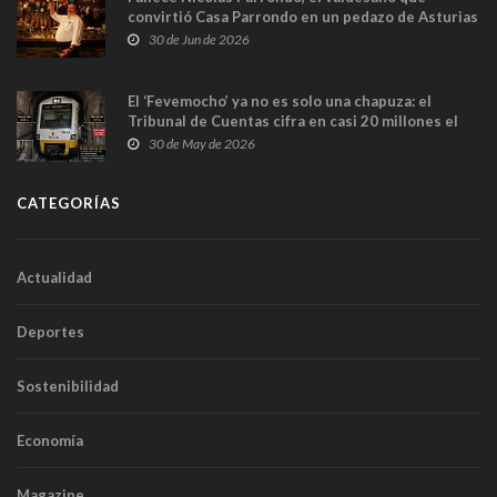
convirtió Casa Parrondo en un pedazo de Asturias
en Madrid
30 de Jun de 2026
El ‘Fevemocho’ ya no es solo una chapuza: el
Tribunal de Cuentas cifra en casi 20 millones el
sobrecoste de los trenes que no cabían por los
30 de May de 2026
túneles
CATEGORÍAS
Actualidad
Deportes
Sostenibilidad
Economía
Magazine