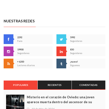
NUESTRAS REDES
2292
5992
Fans
Seguidores
19900
830
Seguidores
Seguidores
+ 6200
¡nuevo!
Lectores diarios
Síguenos
POPULARES
RECIENTES
COMENTADAS
Misterio en el corazón de Oviedo: una joven
aparece muerta dentro del ascensor de su
edificio y las cámaras captan sus últimos minutos
10 de May de 2026