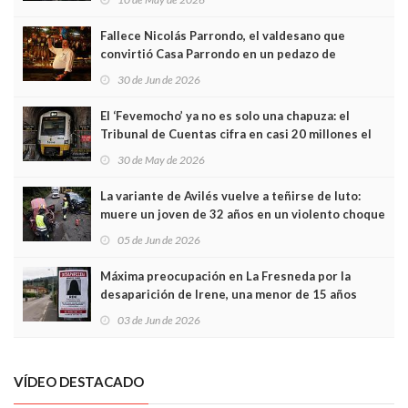
Fallece Nicolás Parrondo, el valdesano que
convirtió Casa Parrondo en un pedazo de
Asturias en Madrid
30 de Jun de 2026
El ‘Fevemocho’ ya no es solo una chapuza: el
Tribunal de Cuentas cifra en casi 20 millones el
sobrecoste de los trenes que no cabían por los
30 de May de 2026
túneles
La variante de Avilés vuelve a teñirse de luto:
muere un joven de 32 años en un violento choque
frontal
05 de Jun de 2026
Máxima preocupación en La Fresneda por la
desaparición de Irene, una menor de 15 años
03 de Jun de 2026
VÍDEO DESTACADO