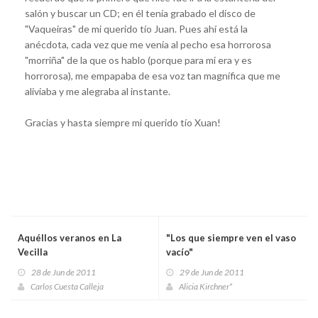
salón y buscar un CD; en él tenía grabado el disco de
"Vaqueiras" de mi querido tío Juan. Pues ahí está la
anécdota, cada vez que me venía al pecho esa horrorosa
"morriña" de la que os hablo (porque para mi era y es
horrorosa), me empapaba de esa voz tan magnífica que me
aliviaba y me alegraba al instante.
Gracias y hasta siempre mi querido tío Xuan!
Aquéllos veranos en La
"Los que siempre ven el vaso
Vecilla
vacío"
28 de Jun de 2011
29 de Jun de 2011
Carlos Cuesta Calleja
Alicia Kirchner*