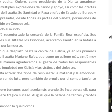
y vuelta. Quiero, como presidente de la Xunta, agradecer
s múltiples expresiones de cariño y apoyo, así como las ofertas
 de España. Su Santidad el Papa y jefes de Estado de Europa y
presadas, desde todas las partes del planeta, por millones de
ido en Compostela.
todo el mundo.
ó reconfortado la cercanía de la Familia Real española. Sus
V
 sus Altezas los Príncipes, acercaron aliento en la batalla a
a por la muerte.
ue desplazó hasta la capital de Galicia, ya en los primeros
 España, Mariano Rajoy, que como un gallego más, sintió muy
ual manera agradecemos el gesto de todos los responsables
 inquietud por Galicia y las víctimas del siniestro.
ta activar dos tipos de respuesta: la material y la emocional.
 son de luto, pero también de orgullo por el comportamiento
, pero tenemos que hacerla más grande. Se incorpora a ella para
este trágico suceso. Al igual que la hazaña de tantos y tantos
tampoco lo que hicimos.