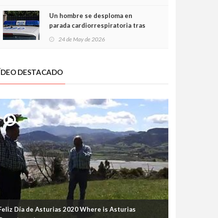
Un hombre se desploma en
parada cardiorrespiratoria tras
encararse con la Policía Local en
24 de May de 2026
Luanco
ÍDEO DESTACADO
Feliz Día de Asturias 2020 Where is Asturias