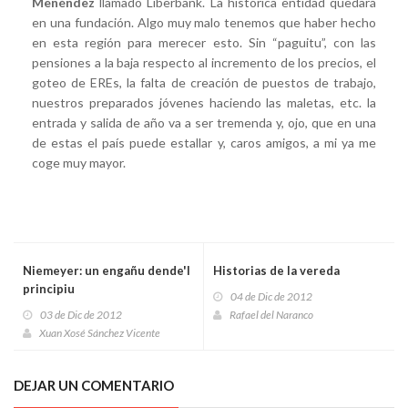
Menéndez
llamado Liberbank. La histórica entidad quedará
en una fundación. Algo muy malo tenemos que haber hecho
en esta región para merecer esto. Sin “paguitu”, con las
pensiones a la baja respecto al incremento de los precios, el
goteo de EREs, la falta de creación de puestos de trabajo,
nuestros preparados jóvenes haciendo las maletas, etc. la
entrada y salida de año va a ser tremenda y, ojo, que en una
de estas el país puede estallar y, caros amigos, a mi ya me
coge muy mayor.
Niemeyer: un engañu dende'l
Historias de la vereda
principiu
04 de Dic de 2012
03 de Dic de 2012
Rafael del Naranco
Xuan Xosé Sánchez Vicente
DEJAR UN COMENTARIO