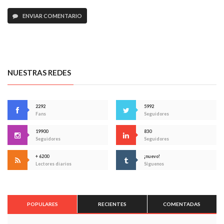
ENVIAR COMENTARIO
NUESTRAS REDES
2292
5992
Fans
Seguidores
19900
830
Seguidores
Seguidores
+ 6200
¡nuevo!
Lectores diarios
Síguenos
POPULARES
RECIENTES
COMENTADAS