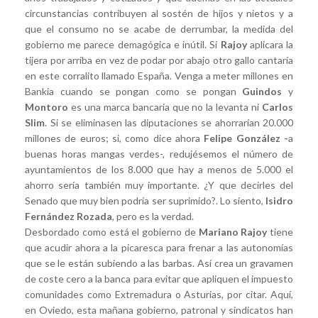
circunstancias contribuyen al sostén de hijos y nietos y a
que el consumo no se acabe de derrumbar, la medida del
gobierno me parece demagógica e inútil. Si
Rajoy
aplicara la
tijera por arriba en vez de podar por abajo otro gallo cantaría
en este corralito llamado España. Venga a meter millones en
Bankia cuando se pongan como se pongan
Guindos
y
Montoro
es una marca bancaria que no la levanta ni
Carlos
Slim
. Si se eliminasen las diputaciones se ahorrarían 20.000
millones de euros; si, como dice ahora
Felipe González -
a
buenas horas mangas verdes-, redujésemos el número de
ayuntamientos de los 8.000 que hay a menos de 5.000 el
ahorro sería también muy importante. ¿Y que decirles del
Senado que muy bien podría ser suprimido?. Lo siento,
Isidro
Fernández Rozada
, pero es la verdad.
Desbordado como está el gobierno de
Mariano Rajoy
tiene
que acudir ahora a la picaresca para frenar a las autonomías
que se le están subiendo a las barbas. Así crea un gravamen
de coste cero a la banca para evitar que apliquen el impuesto
comunidades como Extremadura o Asturias, por citar. Aquí,
en Oviedo, esta mañana gobierno, patronal y sindicatos han