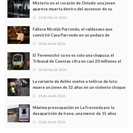
Misterio en el corazón de Oviedo: una joven
aparece muerta dentro del ascensor de su
edificio y las cámaras captan sus últimos minutos
10 de May de 2026
Fallece Nicolás Parrondo, el valdesano que
convirtió Casa Parrondo en un pedazo de
Asturias en Madrid
30 de Jun de 2026
El ‘Fevemocho’ ya no es solo una chapuza: el
Tribunal de Cuentas cifra en casi 20 millones el
sobrecoste de los trenes que no cabían por los
30 de May de 2026
túneles
La variante de Avilés vuelve a teñirse de luto:
muere un joven de 32 años en un violento choque
frontal
05 de Jun de 2026
Máxima preocupación en La Fresneda por la
desaparición de Irene, una menor de 15 años
03 de Jun de 2026