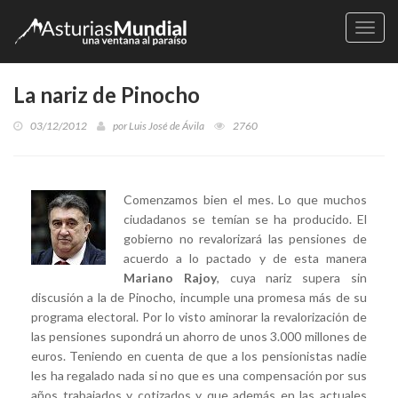
Naveg
La nariz de Pinocho
03/12/2012
por
Luis José de Ávila
2760
Comenzamos bien el mes. Lo que muchos
ciudadanos se temían se ha producido. El
gobierno no revalorizará las pensiones de
acuerdo a lo pactado y de esta manera
Mariano Rajoy
, cuya nariz supera sin
discusión a la de Pinocho, incumple una promesa más de su
programa electoral. Por lo visto aminorar la revalorización de
las pensiones supondrá un ahorro de unos 3.000 millones de
euros. Teniendo en cuenta de que a los pensionistas nadie
les ha regalado nada si no que es una compensación por sus
años trabajados y cotizados y que además en las actuales