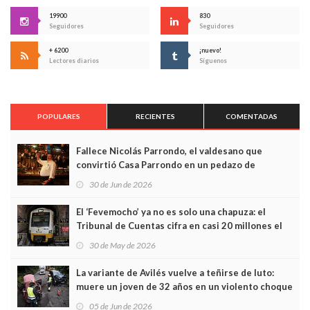
19900
830
Seguidores
Seguidores
+ 6200
¡nuevo!
Lectores diarios
Síguenos
POPULARES
RECIENTES
COMENTADAS
Fallece Nicolás Parrondo, el valdesano que
convirtió Casa Parrondo en un pedazo de
Asturias en Madrid
30 de Jun de 2026
El ‘Fevemocho’ ya no es solo una chapuza: el
Tribunal de Cuentas cifra en casi 20 millones el
sobrecoste de los trenes que no cabían por los
30 de May de 2026
túneles
La variante de Avilés vuelve a teñirse de luto:
muere un joven de 32 años en un violento choque
frontal
05 de Jun de 2026