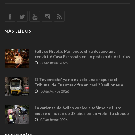
MÁS LEÍDOS
Fallece Nicolás Parrondo, el valdesano que
convirtió Casa Parrondo en un pedazo de Asturias
en Madrid
30 de Jun de 2026
El ‘Fevemocho’ ya no es solo una chapuza: el
Tribunal de Cuentas cifra en casi 20 millones el
sobrecoste de los trenes que no cabían por los
30 de May de 2026
túneles
La variante de Avilés vuelve a teñirse de luto:
muere un joven de 32 años en un violento choque
frontal
05 de Jun de 2026