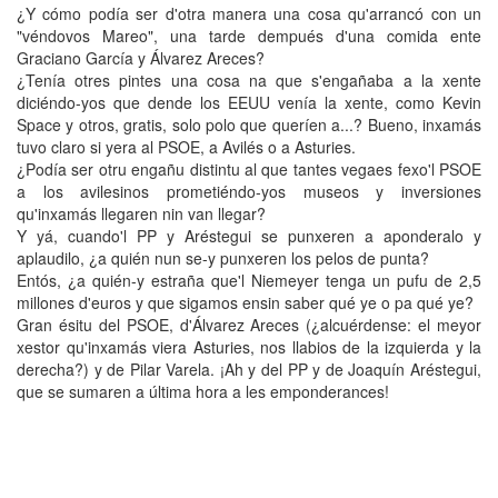
¿Y cómo podía ser d'otra manera una cosa qu'arrancó con un
"véndovos Mareo", una tarde dempués d'una comida ente
Graciano García y Álvarez Areces?
¿Tenía otres pintes una cosa na que s'engañaba a la xente
diciéndo-yos que dende los EEUU venía la xente, como Kevin
Space y otros, gratis, solo polo que queríen a...? Bueno, inxamás
tuvo claro si yera al PSOE, a Avilés o a Asturies.
¿Podía ser otru engañu distintu al que tantes vegaes fexo'l PSOE
a los avilesinos prometiéndo-yos museos y inversiones
qu'inxamás llegaren nin van llegar?
Y yá, cuando'l PP y Aréstegui se punxeren a aponderalo y
aplaudilo, ¿a quién nun se-y punxeren los pelos de punta?
Entós, ¿a quién-y estraña que'l Niemeyer tenga un pufu de 2,5
millones d'euros y que sigamos ensin saber qué ye o pa qué ye?
Gran ésitu del PSOE, d'Álvarez Areces (¿alcuérdense: el meyor
xestor qu'inxamás viera Asturies, nos llabios de la izquierda y la
derecha?) y de Pilar Varela. ¡Ah y del PP y de Joaquín Aréstegui,
que se sumaren a última hora a les emponderances!