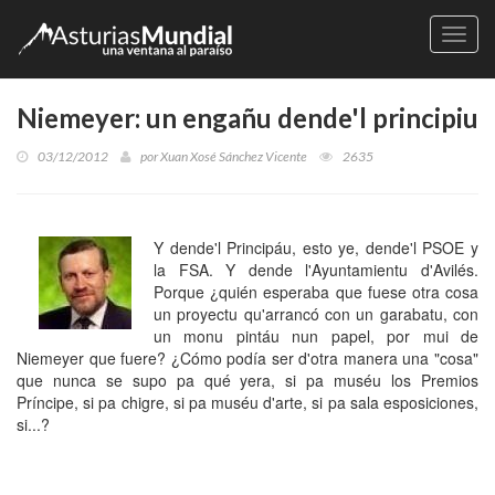
Naveg
Niemeyer: un engañu dende'l principiu
03/12/2012
por
Xuan Xosé Sánchez Vicente
2635
Y dende'l Principáu, esto ye, dende'l PSOE y
la FSA. Y dende l'Ayuntamientu d'Avilés.
Porque ¿quién esperaba que fuese otra cosa
un proyectu qu'arrancó con un garabatu, con
un monu pintáu nun papel, por mui de
Niemeyer que fuere? ¿Cómo podía ser d'otra manera una "cosa"
que nunca se supo pa qué yera, si pa muséu los Premios
Príncipe, si pa chigre, si pa muséu d'arte, si pa sala esposiciones,
si...?