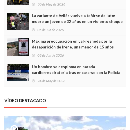
sobrecoste de los trenes que no cabían por los
30 de May de 2026
túneles
La variante de Avilés vuelve a teñirse de luto:
muere un joven de 32 años en un violento choque
frontal
05 de Jun de 2026
Máxima preocupación en La Fresneda por la
desaparición de Irene, una menor de 15 años
03 de Jun de 2026
Un hombre se desploma en parada
cardiorrespiratoria tras encararse con la Policía
Local en Luanco
24 de May de 2026
VÍDEO DESTACADO