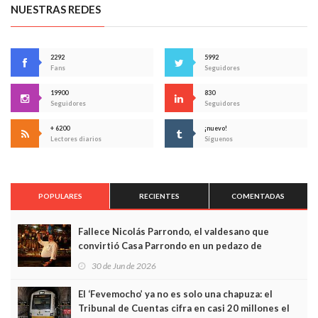
NUESTRAS REDES
2292
5992
Fans
Seguidores
19900
830
Seguidores
Seguidores
+ 6200
¡nuevo!
Lectores diarios
Síguenos
POPULARES
RECIENTES
COMENTADAS
Fallece Nicolás Parrondo, el valdesano que
convirtió Casa Parrondo en un pedazo de
Asturias en Madrid
30 de Jun de 2026
El ‘Fevemocho’ ya no es solo una chapuza: el
Tribunal de Cuentas cifra en casi 20 millones el