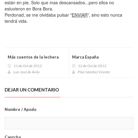
están en pie. Solo que mas descansados...pero ellos no
estuvieron en Bora Bora.
Perdonad, se me olvidaba pulsar "
ENVIAR
", sino esto nunca
tendrá vida.
Más cuentos de la lechera
Marca España
11 de Oct de 2012
12 de Oct de 2012
Luis José de Ávila
Pilar Sánchez Vicente
DEJAR UN COMENTARIO
Nombre / Apodo
Captcha