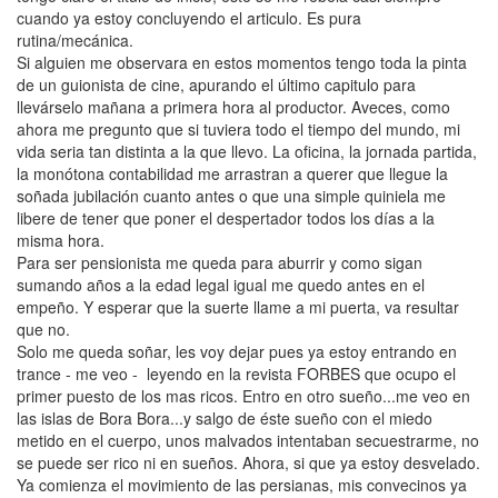
cuando ya estoy concluyendo el articulo. Es pura
rutina/mecánica.
Si alguien me observara en estos momentos tengo toda la pinta
de un guionista de cine, apurando el último capitulo para
llevárselo mañana a primera hora al productor. Aveces, como
ahora me pregunto que si tuviera todo el tiempo del mundo, mi
vida seria tan distinta a la que llevo. La oficina, la jornada partida,
la monótona contabilidad me arrastran a querer que llegue la
soñada jubilación cuanto antes o que una simple quiniela me
libere de tener que poner el despertador todos los días a la
misma hora.
Para ser pensionista me queda para aburrir y como sigan
sumando años a la edad legal igual me quedo antes en el
empeño. Y esperar que la suerte llame a mi puerta, va resultar
que no.
Solo me queda soñar, les voy dejar pues ya estoy entrando en
trance - me veo - leyendo en la revista FORBES que ocupo el
primer puesto de los mas ricos. Entro en otro sueño...me veo en
las islas de Bora Bora...y salgo de éste sueño con el miedo
metido en el cuerpo, unos malvados intentaban secuestrarme, no
se puede ser rico ni en sueños. Ahora, si que ya estoy desvelado.
Ya comienza el movimiento de las persianas, mis convecinos ya