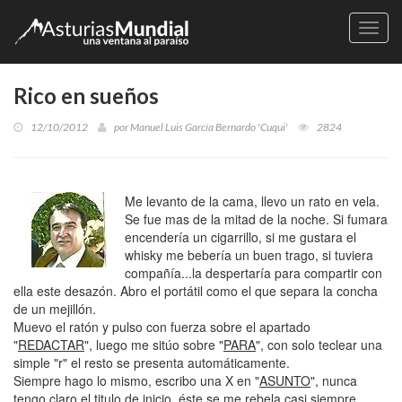
Naveg
Rico en sueños
12/10/2012
por
Manuel Luis García Bernardo 'Cuqui'
2824
Me levanto de la cama, llevo un rato en vela.
Se fue mas de la mitad de la noche. Si fumara
encendería un cigarrillo, si me gustara el
whisky me bebería un buen trago, si tuviera
compañía...la despertaría para compartir con
ella este desazón. Abro el portátil como el que separa la concha
de un mejillón.
Muevo el ratón y pulso con fuerza sobre el apartado
"
REDACTAR
", luego me sitúo sobre "
PARA
", con solo teclear una
simple "r" el resto se presenta automáticamente.
Siempre hago lo mismo, escribo una X en "
ASUNTO
", nunca
tengo claro el titulo de inicio, éste se me rebela casi siempre