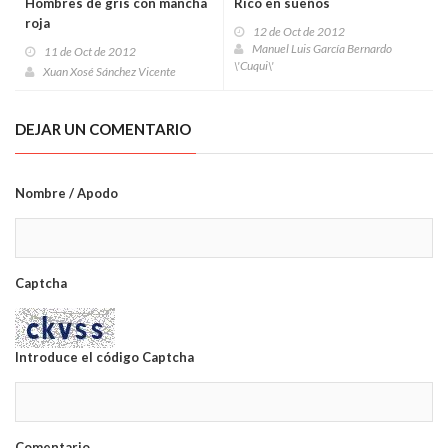
Hombres de gris con mancha
Rico en sueños
roja
12 de Oct de 2012
Manuel Luis García Bernardo
11 de Oct de 2012
\'Cuqui\'
Xuan Xosé Sánchez Vicente
DEJAR UN COMENTARIO
Nombre / Apodo
Captcha
Introduce el código Captcha
Comentario