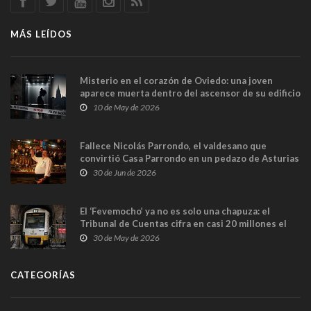
MÁS LEÍDOS
Misterio en el corazón de Oviedo: una joven
aparece muerta dentro del ascensor de su edificio
y las cámaras captan sus últimos minutos
10 de May de 2026
Fallece Nicolás Parrondo, el valdesano que
convirtió Casa Parrondo en un pedazo de Asturias
en Madrid
30 de Jun de 2026
El ‘Fevemocho’ ya no es solo una chapuza: el
Tribunal de Cuentas cifra en casi 20 millones el
sobrecoste de los trenes que no cabían por los
30 de May de 2026
túneles
CATEGORÍAS