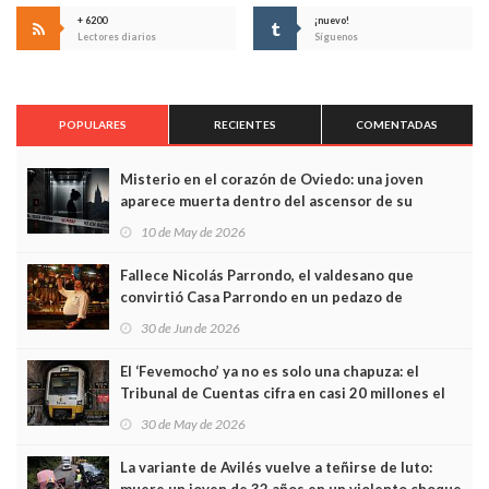
+ 6200
¡nuevo!
Lectores diarios
Síguenos
POPULARES
RECIENTES
COMENTADAS
Misterio en el corazón de Oviedo: una joven
aparece muerta dentro del ascensor de su
edificio y las cámaras captan sus últimos minutos
10 de May de 2026
Fallece Nicolás Parrondo, el valdesano que
convirtió Casa Parrondo en un pedazo de
Asturias en Madrid
30 de Jun de 2026
El ‘Fevemocho’ ya no es solo una chapuza: el
Tribunal de Cuentas cifra en casi 20 millones el
sobrecoste de los trenes que no cabían por los
30 de May de 2026
túneles
La variante de Avilés vuelve a teñirse de luto: