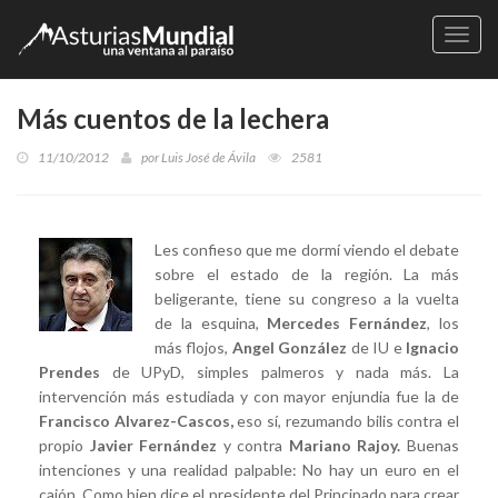
Naveg
Más cuentos de la lechera
11/10/2012
por
Luis José de Ávila
2581
Les confieso que me dormí viendo el debate
sobre el estado de la región. La más
beligerante, tiene su congreso a la vuelta
de la esquina,
Mercedes Fernández
, los
más flojos,
Angel González
de IU e
Ignacio
Prendes
de UPyD, simples palmeros y nada más. La
intervención más estudiada y con mayor enjundia fue la de
Francisco Alvarez-Cascos,
eso sí, rezumando bilis contra el
propio
Javier Fernández
y contra
Mariano Rajoy.
Buenas
intenciones y una realidad palpable: No hay un euro en el
cajón. Como bien dice el presidente del Principado para crear