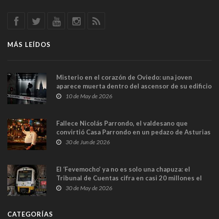
MÁS LEÍDOS
Misterio en el corazón de Oviedo: una joven
aparece muerta dentro del ascensor de su edificio
y las cámaras captan sus últimos minutos
10 de May de 2026
Fallece Nicolás Parrondo, el valdesano que
convirtió Casa Parrondo en un pedazo de Asturias
en Madrid
30 de Jun de 2026
El ‘Fevemocho’ ya no es solo una chapuza: el
Tribunal de Cuentas cifra en casi 20 millones el
sobrecoste de los trenes que no cabían por los
30 de May de 2026
túneles
CATEGORÍAS