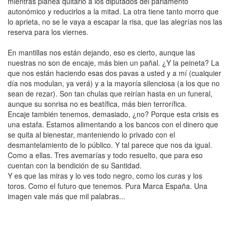
mientras planea quitarlo a los diputados del parlamento
autonómico y reducirlos a la mitad. La otra tiene tanto morro que
lo aprieta, no se le vaya a escapar la risa, que las alegrías nos las
reserva para los viernes.
En mantillas nos están dejando, eso es cierto, aunque las
nuestras no son de encaje, más bien un pañal. ¿Y la peineta? La
que nos están haciendo esas dos pavas a usted y a mí (cualquier
día nos modulan, ya verá) y a la mayoría silenciosa (a los que no
sean de rezar). Son tan chulas que reirían hasta en un funeral,
aunque su sonrisa no es beatífica, más bien terrorífica.
Encaje también tenemos, demasiado, ¿no? Porque esta crisis es
una estafa. Estamos alimentando a los bancos con el dinero que
se quita al bienestar, manteniendo lo privado con el
desmantelamiento de lo público. Y tal parece que nos da igual.
Como a ellas. Tres avemarías y todo resuelto, que para eso
cuentan con la bendición de su Santidad.
Y es que las miras y lo ves todo negro, como los curas y los
toros. Como el futuro que tenemos. Pura Marca España. Una
imagen vale más que mil palabras...