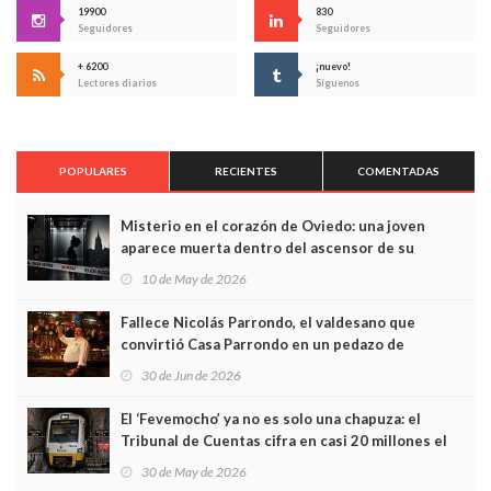
19900
830
Seguidores
Seguidores
+ 6200
¡nuevo!
Lectores diarios
Síguenos
POPULARES
RECIENTES
COMENTADAS
Misterio en el corazón de Oviedo: una joven
aparece muerta dentro del ascensor de su
edificio y las cámaras captan sus últimos minutos
10 de May de 2026
Fallece Nicolás Parrondo, el valdesano que
convirtió Casa Parrondo en un pedazo de
Asturias en Madrid
30 de Jun de 2026
El ‘Fevemocho’ ya no es solo una chapuza: el
Tribunal de Cuentas cifra en casi 20 millones el
sobrecoste de los trenes que no cabían por los
30 de May de 2026
túneles