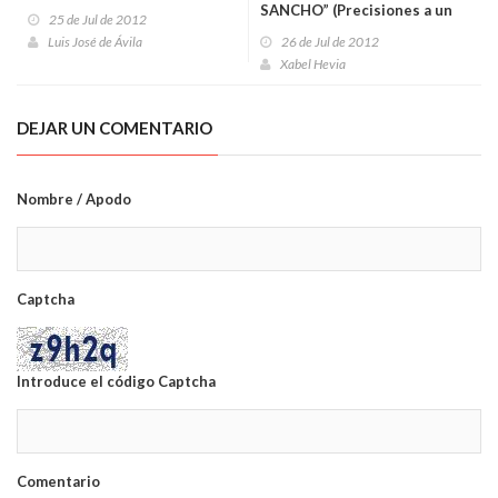
SANCHO” (Precisiones a un
25 de Jul de 2012
artículo)
Luis José de Ávila
26 de Jul de 2012
Xabel Hevia
DEJAR UN COMENTARIO
Nombre / Apodo
Captcha
Introduce el código Captcha
Comentario