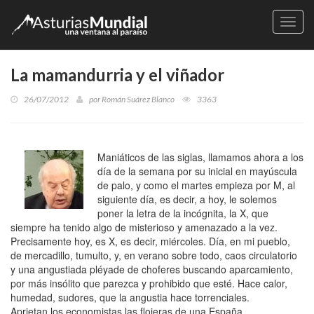
Naveg
La mamandurria y el viñador
26/07/2012
por
Román Suárez Blanco
3363
Maniáticos de las siglas, llamamos ahora a los
día de la semana por su inicial en mayúscula
de palo, y como el martes empieza por M, al
siguiente día, es decir, a hoy, le solemos
poner la letra de la incógnita, la X, que
siempre ha tenido algo de misterioso y amenazado a la vez.
Precisamente hoy, es X, es decir, miércoles. Día, en mi pueblo,
de mercadillo, tumulto, y, en verano sobre todo, caos circulatorio
y una angustiada pléyade de choferes buscando aparcamiento,
por más insólito que parezca y prohibido que esté. Hace calor,
humedad, sudores, que la angustia hace torrenciales.
Aprietan los economistas las flojeras de una España