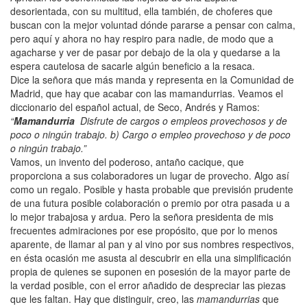
desorientada, con su multitud, ella también, de choferes que
buscan con la mejor voluntad dónde pararse a pensar con calma,
pero aquí y ahora no hay respiro para nadie, de modo que a
agacharse y ver de pasar por debajo de la ola y quedarse a la
espera cautelosa de sacarle algún beneficio a la resaca.
Dice la señora que más manda y representa en la Comunidad de
Madrid, que hay que acabar con las mamandurrias. Veamos el
diccionario del español actual, de Seco, Andrés y Ramos:
“
Mamandurria
Disfrute de cargos o empleos provechosos y de
poco o ningún trabajo. b) Cargo o empleo provechoso y de poco
o ningún trabajo.”
Vamos, un invento del poderoso, antaño cacique, que
proporciona a sus colaboradores un lugar de provecho. Algo así
como un regalo. Posible y hasta probable que previsión prudente
de una futura posible colaboración o premio por otra pasada u a
lo mejor trabajosa y ardua. Pero la señora presidenta de mis
frecuentes admiraciones por ese propósito, que por lo menos
aparente, de llamar al pan y al vino por sus nombres respectivos,
en ésta ocasión me asusta al descubrir en ella una simplificación
propia de quienes se suponen en posesión de la mayor parte de
la verdad posible, con el error añadido de despreciar las piezas
que les faltan. Hay que distinguir, creo, las
mamandurrias
que