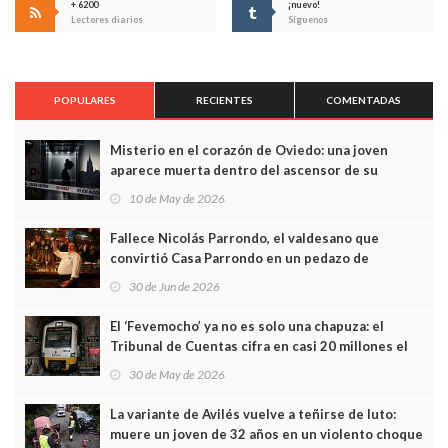
+ 6200
¡nuevo!
Lectores diarios
Síguenos
POPULARES
RECIENTES
COMENTADAS
Misterio en el corazón de Oviedo: una joven
aparece muerta dentro del ascensor de su
edificio y las cámaras captan sus últimos minutos
10 de May de 2026
Fallece Nicolás Parrondo, el valdesano que
convirtió Casa Parrondo en un pedazo de
Asturias en Madrid
30 de Jun de 2026
El ‘Fevemocho’ ya no es solo una chapuza: el
Tribunal de Cuentas cifra en casi 20 millones el
sobrecoste de los trenes que no cabían por los
30 de May de 2026
túneles
La variante de Avilés vuelve a teñirse de luto:
muere un joven de 32 años en un violento choque