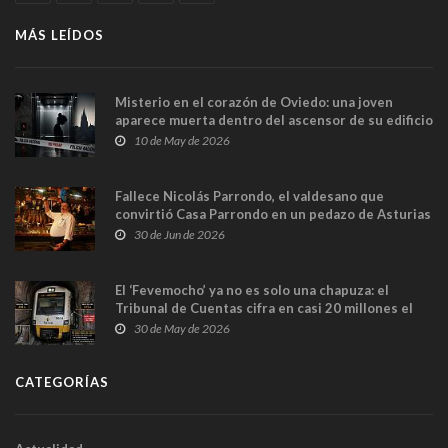
MÁS LEÍDOS
Misterio en el corazón de Oviedo: una joven
aparece muerta dentro del ascensor de su edificio
y las cámaras captan sus últimos minutos
10 de May de 2026
Fallece Nicolás Parrondo, el valdesano que
convirtió Casa Parrondo en un pedazo de Asturias
en Madrid
30 de Jun de 2026
El ‘Fevemocho’ ya no es solo una chapuza: el
Tribunal de Cuentas cifra en casi 20 millones el
sobrecoste de los trenes que no cabían por los
30 de May de 2026
túneles
CATEGORÍAS