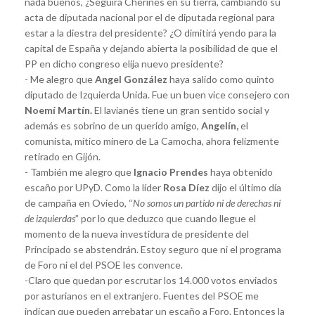
nada buenos, ¿Seguirá Cherines en su tierra, cambiando su
acta de diputada nacional por el de diputada regional para
estar a la diestra del presidente? ¿O dimitirá yendo para la
capital de España y dejando abierta la posibilidad de que el
PP en dicho congreso elija nuevo presidente?
- Me alegro que
Angel González
haya salido como quinto
diputado de Izquierda Unida. Fue un buen vice consejero con
Noemí Martín.
El lavianés tiene un gran sentido social y
además es sobrino de un querido amigo,
Angelín,
el
comunista, mítico minero de La Camocha, ahora felizmente
retirado en Gijón.
- También me alegro que
Ignacio Prendes
haya obtenido
escaño por UPyD. Como la líder
Rosa Díez
dijo el último día
de campaña en Oviedo, “
No somos un partido ni de derechas ni
de izquierdas
” por lo que deduzco que cuando llegue el
momento de la nueva investidura de presidente del
Principado se abstendrán. Estoy seguro que ni el programa
de Foro ni el del PSOE les convence.
-Claro que quedan por escrutar los 14.000 votos enviados
por asturianos en el extranjero. Fuentes del PSOE me
indican que pueden arrebatar un escaño a Foro. Entonces la