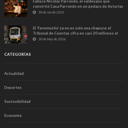
Fallece Nicolás Parrondo, el valdesano que
convirtió Casa Parrondo en un pedazo de Asturias
en Madrid
30 de Jun de 2026
El ‘Fevemocho’ ya no es solo una chapuza: el
Tribunal de Cuentas cifra en casi 20 millones el
sobrecoste de los trenes que no cabían por los
30 de May de 2026
túneles
CATEGORÍAS
Actualidad
Deportes
Sostenibilidad
Economía