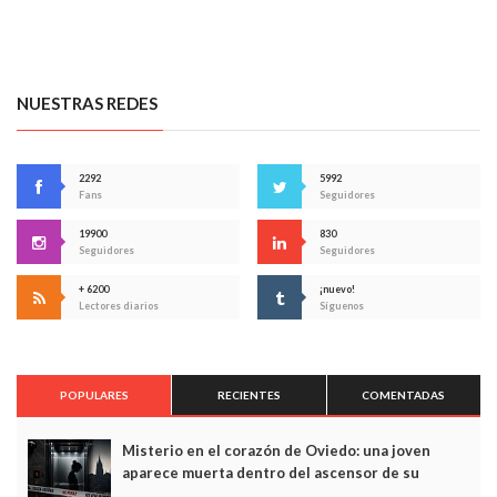
NUESTRAS REDES
2292
5992
Fans
Seguidores
19900
830
Seguidores
Seguidores
+ 6200
¡nuevo!
Lectores diarios
Síguenos
POPULARES
RECIENTES
COMENTADAS
Misterio en el corazón de Oviedo: una joven
aparece muerta dentro del ascensor de su
edificio y las cámaras captan sus últimos minutos