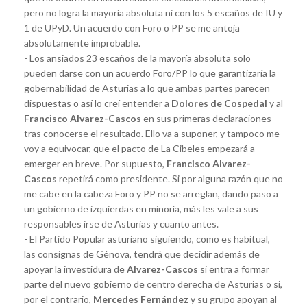
pero no logra la mayoría absoluta ni con los 5 escaños de IU y
1 de UPyD. Un acuerdo con Foro o PP se me antoja
absolutamente improbable.
- Los ansiados 23 escaños de la mayoría absoluta solo
pueden darse con un acuerdo Foro/PP lo que garantizaría la
gobernabilidad de Asturias a lo que ambas partes parecen
dispuestas o así lo creí entender a
Dolores de Cospedal
y al
Francisco Alvarez-Cascos
en sus primeras declaraciones
tras conocerse el resultado. Ello va a suponer, y tampoco me
voy a equivocar, que el pacto de La Cibeles empezará a
emerger en breve. Por supuesto,
Francisco Alvarez-
Cascos
repetirá como presidente. Si por alguna razón que no
me cabe en la cabeza Foro y PP no se arreglan, dando paso a
un gobierno de izquierdas en minoría, más les vale a sus
responsables irse de Asturias y cuanto antes.
- El Partido Popular asturiano siguiendo, como es habitual,
las consignas de Génova, tendrá que decidir además de
apoyar la investidura de
Alvarez-Cascos
si entra a formar
parte del nuevo gobierno de centro derecha de Asturias o si,
por el contrario,
Mercedes Fernández
y su grupo apoyan al