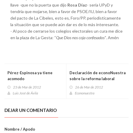
llave -que no la puerta que dijo
Rosa Díaz
- sería UPyD y
tendría que mojarse, bien a favor de PSOE/IU, bien a favor
del pacto de La Cibeles, esto es, Foro/PP. periodísticamente
la situación que se puede aún dar es de lo más interesante.
- Al poco de cerrarse los colegios electorales un cura me dice
en la plaza de La Gesta: “
Que Dios nos coja confesados”
. Amén
Pérez-Espinosa ya tiene
Declaración de econoNuestra
acomodo
sobre la reforma laboral
23 de Mar de 2012
26 de Mar de 2012
Luis José de Ávila
Econonuestra
DEJAR UN COMENTARIO
Nombre / Apodo