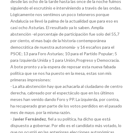
desde las ocho de la tarde hasta las once de la noche fuimos
siguiendo el escrutinio e interviniendo a través de las ondas.
Lógicamente nos sentimos un poco teloneros porque
Andalucía se llevó la palma de la actualidad que para eso es
casi ocho Asturias. El resultado ya lo saben. Amplia
abstención -el porcentaje de participación fue solo del 55,7
por ciento, el mas bajo de la historia contemporánea
democrática de nuestra autonomía- y 16 escaños para el
PSOE; 13 para Foro Asturias; 10 para el Partido Popular; 5
para Izquierda Unida y 1 para Unión,Progreso y Democracia.
A bote pronto y a la espera de reposar esta nueva fabada
política que se nos ha puesto en la mesa, estas son mis
primeras impresiones:
- La alta abstención hay que achacarla al ciudadano de centro
derecha, cabreado por el espectáculo que en los últimos
meses han venido dando Foro y PP. La izquierda, por contra,
ha recuperado gran parte de los votos perdidos en el pasado
mes de mayo. por la misma razón.
-
Javier Fernández
, fiel a su política, ha dicho que está
dispuesto a gobernar. Por ello es el candidato más votado, lo
que no ocurrió en las anteriores elecciones autonómicas,