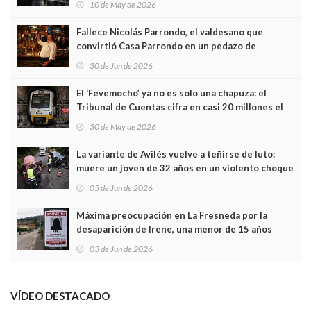
10 de May de 2026
Fallece Nicolás Parrondo, el valdesano que
convirtió Casa Parrondo en un pedazo de
Asturias en Madrid
30 de Jun de 2026
El ‘Fevemocho’ ya no es solo una chapuza: el
Tribunal de Cuentas cifra en casi 20 millones el
sobrecoste de los trenes que no cabían por los
30 de May de 2026
túneles
La variante de Avilés vuelve a teñirse de luto:
muere un joven de 32 años en un violento choque
frontal
05 de Jun de 2026
Máxima preocupación en La Fresneda por la
desaparición de Irene, una menor de 15 años
03 de Jun de 2026
VÍDEO DESTACADO