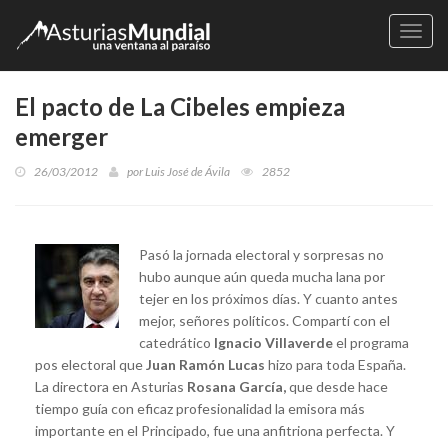
Naveg
El pacto de La Cibeles empieza
emerger
26/03/2012
por
Luis José de Ávila
2852
Pasó la jornada electoral y sorpresas no
hubo aunque aún queda mucha lana por
tejer en los próximos días. Y cuanto antes
mejor, señores políticos. Compartí con el
catedrático
Ignacio Villaverde
el programa
pos electoral que
Juan Ramón Lucas
hizo para toda España.
La directora en Asturias
Rosana García,
que desde hace
tiempo guía con eficaz profesionalidad la emisora más
importante en el Principado, fue una anfitriona perfecta. Y