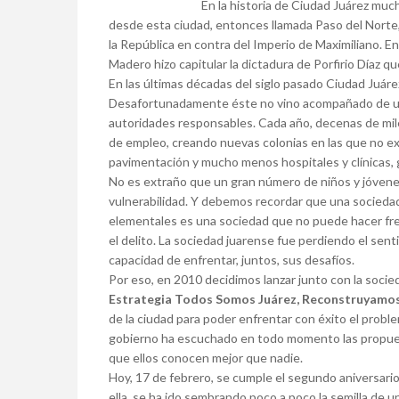
En la historia de Ciudad Juárez mucha
desde esta ciudad, entonces llamada Paso del Norte,
la República en contra del Imperio de Maximiliano. En 
Madero hizo capitular la dictadura de Porfirio Díaz 
En las últimas décadas del siglo pasado Ciudad Juárez
Desafortunadamente éste no vino acompañado de una 
autoridades responsables. Cada año, decenas de mil
de empleo, creando nuevas colonias en las que no exi
pavimentación y mucho menos hospitales y clínicas, 
No es extraño que un gran número de niños y jóvene
vulnerabilidad. Y debemos recordar que una sociedad
elementales es una sociedad que no puede hacer fren
el delito. La sociedad juarense fue perdiendo el sen
capacidad de enfrentar, juntos, sus desafíos.
Por eso, en 2010 decidimos lanzar junto con la socied
Estrategia Todos Somos Juárez, Reconstruyamos
de la ciudad para poder enfrentar con éxito el problem
gobierno ha escuchado en todo momento las propuest
que ellos conocen mejor que nadie.
Hoy, 17 de febrero, se cumple el segundo aniversari
ella, se ha ido sembrando poco a poco la semilla de 