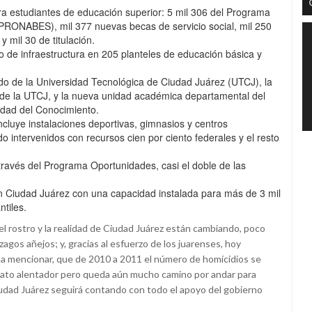
a estudiantes de educación superior: 5 mil 306 del Programa
PRONABES), mil 377 nuevas becas de servicio social, mil 250
 mil 30 de titulación.
de infraestructura en 205 planteles de educación básica y
ado de la Universidad Tecnológica de Ciudad Juárez (UTCJ), la
de la UTCJ, y la nueva unidad académica departamental del
udad del Conocimiento.
cluye instalaciones deportivas, gimnasios y centros
do intervenidos con recursos cien por ciento federales y el resto
 través del Programa Oportunidades, casi el doble de las
en Ciudad Juárez con una capacidad instalada para más de 3 mil
ntiles.
 el rostro y la realidad de Ciudad Juárez están cambiando, poco
agos añejos; y, gracias al esfuerzo de los juarenses, hoy
ena mencionar, que de 2010 a 2011 el número de homicidios se
n dato alentador pero queda aún mucho camino por andar para
Ciudad Juárez seguirá contando con todo el apoyo del gobierno