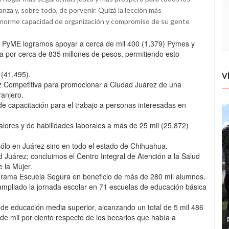
anza y, sobre todo, de porvenir. Quizá la lección más
enorme capacidad de organización y compromiso de su gente
o PyME logramos apoyar a cerca de mil 400 (1,379) Pymes y
a por cerca de 835 millones de pesos, permitiendo esto
 (41,495).
V
z Competitiva para promocionar a Ciudad Juárez de una
ranjero.
 capacitación para el trabajo a personas interesadas en
lores y de habilidades laborales a más de 25 mil (25,872)
sólo en Juárez sino en todo el estado de Chihuahua.
d Juárez; concluimos el Centro Integral de Atención a la Salud
e la Mujer.
grama Escuela Segura en beneficio de más de 280 mil alumnos.
pliado la jornada escolar en 71 escuelas de educación básica
de educación media superior, alcanzando un total de 5 mil 486
de mil por ciento respecto de los becarios que había a