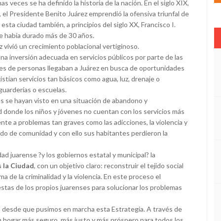
s veces se ha definido la historia de la nación. En el siglo XIX,
 el Presidente Benito Juárez emprendió la ofensiva triunfal de
esta ciudad también, a principios del siglo XX, Francisco I.
que había durado más de 30 años.
 vivió un crecimiento poblacional vertiginoso.
inversión adecuada en servicios públicos por parte de las
es de personas llegaban a Juárez en busca de oportunidades
stían servicios tan básicos como agua, luz, drenaje o
guarderías o escuelas.
s se hayan visto en una situación de abandono y
 donde los niños y jóvenes no cuentan con los servicios más
te a problemas tan graves como las adicciones, la violencia y
tido de comunidad y con ello sus habitantes perdieron la
ad juarense ?y los gobiernos estatal y municipal? la
 la Ciudad
, con un objetivo claro: reconstruir el tejido social
a de la criminalidad y la violencia. En este proceso el
as de los propios juarenses para solucionar los problemas
o desde que pusimos en marcha esta Estrategia. A través de
un hogar más seguro, más justo y más próspero para todos los