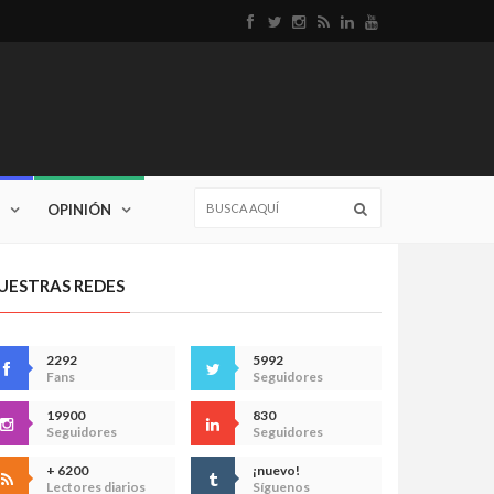
OPINIÓN
UESTRAS REDES
2292
5992
Fans
Seguidores
19900
830
Seguidores
Seguidores
+ 6200
¡nuevo!
Lectores diarios
Síguenos