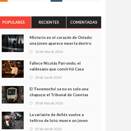
POPULARES
RECIENTES
COMENTADAS
Misterio en el corazón de Oviedo:
una joven aparece muerta dentro
del ascensor de su edificio y las
10 de May de 2026
cámaras captan sus últimos
minutos
Fallece Nicolás Parrondo, el
valdesano que convirtió Casa
Parrondo en un pedazo de
30 de Jun de 2026
Asturias en Madrid
El ‘Fevemocho’ ya no es solo una
chapuza: el Tribunal de Cuentas
cifra en casi 20 millones el
30 de May de 2026
sobrecoste de los trenes que no
cabían por los túneles
La variante de Avilés vuelve a
teñirse de luto: muere un joven
de 32 años en un violento choque
05 de Jun de 2026