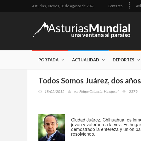
Asturias,
Jueves, 06 de Agosto de 2026
Contacto
Avi
PORTADA
ACTUALIDAD
DEPORTES
Todos Somos Juárez, dos año
18/02/2012
por
Felipe Calderón Hinojosa*
2579
Ciudad Juárez, Chihuahua, es inme
joven y veterana a la vez. Es hog
demostrado la entereza y unión par
resolviendo.