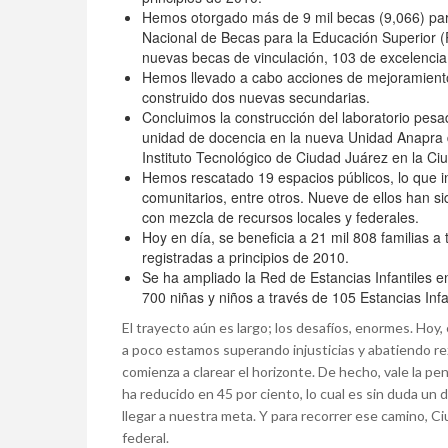
Hemos otorgado más de 9 mil becas (9,066) par
Nacional de Becas para la Educación Superior (
nuevas becas de vinculación, 103 de excelencia y
Hemos llevado a cabo acciones de mejoramiento 
construido dos nuevas secundarias.
Concluimos la construcción del laboratorio pes
unidad de docencia en la nueva Unidad Anapra 
Instituto Tecnológico de Ciudad Juárez en la Ci
Hemos rescatado 19 espacios públicos, lo que in
comunitarios, entre otros. Nueve de ellos han si
con mezcla de recursos locales y federales.
Hoy en día, se beneficia a 21 mil 808 familias a
registradas a principios de 2010.
Se ha ampliado la Red de Estancias Infantiles 
700 niñas y niños a través de 105 Estancias Infa
El trayecto aún es largo; los desafíos, enormes. Hoy,
a poco estamos superando injusticias y abatiendo rez
comienza a clarear el horizonte. De hecho, vale la p
ha reducido en 45 por ciento, lo cual es sin duda u
llegar a nuestra meta. Y para recorrer ese camino, 
federal.