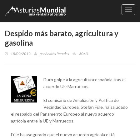
Naveg
Despido más barato, agricultura y
gasolina
18/02/2012
por
Andrés Paredes
3063
Duro golpe a la agricultura española tras el
acuerdo UE-Marruecos.
El comisario de Ampliación y Política de
Vecindad Europea, Stefan Füle, ha saludado
el respaldo del Parlamento Europeo al nuevo acuerdo
agrícola entre la UE y Marruecos.
Füle ha asegurado que el nuevo acuerdo agrícola está