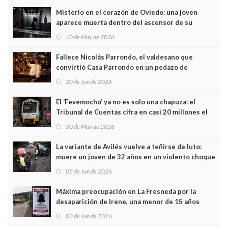
Misterio en el corazón de Oviedo: una joven
aparece muerta dentro del ascensor de su
edificio y las cámaras captan sus últimos minutos
10 de May de 2026
Fallece Nicolás Parrondo, el valdesano que
convirtió Casa Parrondo en un pedazo de
Asturias en Madrid
30 de Jun de 2026
El ‘Fevemocho’ ya no es solo una chapuza: el
Tribunal de Cuentas cifra en casi 20 millones el
sobrecoste de los trenes que no cabían por los
30 de May de 2026
túneles
La variante de Avilés vuelve a teñirse de luto:
muere un joven de 32 años en un violento choque
frontal
05 de Jun de 2026
Máxima preocupación en La Fresneda por la
desaparición de Irene, una menor de 15 años
03 de Jun de 2026