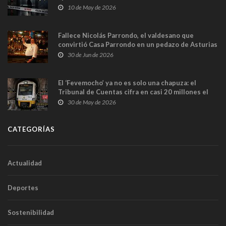
y las cámaras captan sus últimos minutos
10 de May de 2026
Fallece Nicolás Parrondo, el valdesano que
convirtió Casa Parrondo en un pedazo de Asturias
en Madrid
30 de Jun de 2026
El ‘Fevemocho’ ya no es solo una chapuza: el
Tribunal de Cuentas cifra en casi 20 millones el
sobrecoste de los trenes que no cabían por los
30 de May de 2026
túneles
CATEGORÍAS
Actualidad
Deportes
Sostenibilidad