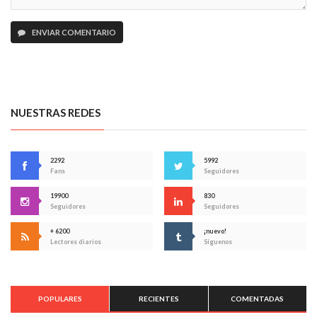
ENVIAR COMENTARIO
NUESTRAS REDES
2292
5992
Fans
Seguidores
19900
830
Seguidores
Seguidores
+ 6200
¡nuevo!
Lectores diarios
Síguenos
POPULARES
RECIENTES
COMENTADAS