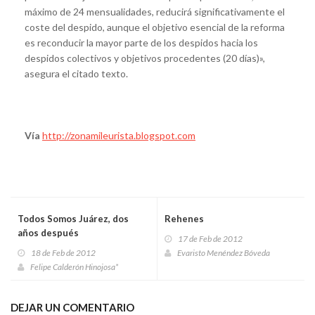
máximo de 24 mensualidades, reducirá significativamente el
coste del despido, aunque el objetivo esencial de la reforma
es reconducir la mayor parte de los despidos hacia los
despidos colectivos y objetivos procedentes (20 días)»,
asegura el citado texto.
Vía
http://zonamileurista.blogspot.com
Todos Somos Juárez, dos
Rehenes
años después
17 de Feb de 2012
18 de Feb de 2012
Evaristo Menéndez Bóveda
Felipe Calderón Hinojosa*
DEJAR UN COMENTARIO