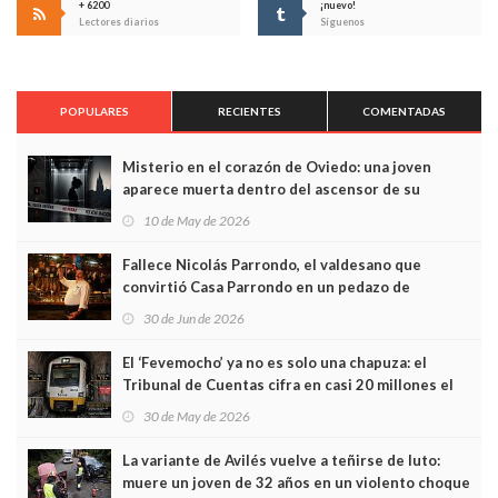
+ 6200
¡nuevo!
Lectores diarios
Síguenos
POPULARES
RECIENTES
COMENTADAS
Misterio en el corazón de Oviedo: una joven
aparece muerta dentro del ascensor de su
edificio y las cámaras captan sus últimos minutos
10 de May de 2026
Fallece Nicolás Parrondo, el valdesano que
convirtió Casa Parrondo en un pedazo de
Asturias en Madrid
30 de Jun de 2026
El ‘Fevemocho’ ya no es solo una chapuza: el
Tribunal de Cuentas cifra en casi 20 millones el
sobrecoste de los trenes que no cabían por los
30 de May de 2026
túneles
La variante de Avilés vuelve a teñirse de luto:
muere un joven de 32 años en un violento choque