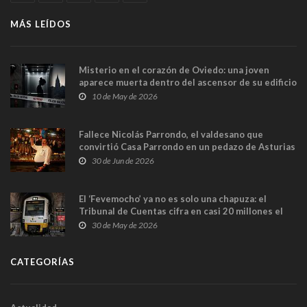
MÁS LEÍDOS
Misterio en el corazón de Oviedo: una joven
aparece muerta dentro del ascensor de su edificio
y las cámaras captan sus últimos minutos
10 de May de 2026
Fallece Nicolás Parrondo, el valdesano que
convirtió Casa Parrondo en un pedazo de Asturias
en Madrid
30 de Jun de 2026
El ‘Fevemocho’ ya no es solo una chapuza: el
Tribunal de Cuentas cifra en casi 20 millones el
sobrecoste de los trenes que no cabían por los
30 de May de 2026
túneles
CATEGORÍAS