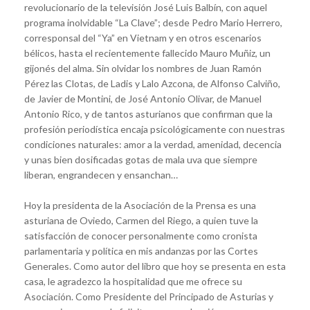
revolucionario de la televisión José Luis Balbín, con aquel
programa inolvidable “La Clave”; desde Pedro Mario Herrero,
corresponsal del “Ya” en Vietnam y en otros escenarios
bélicos, hasta el recientemente fallecido Mauro Muñiz, un
gijonés del alma. Sin olvidar los nombres de Juan Ramón
Pérez las Clotas, de Ladis y Lalo Azcona, de Alfonso Calviño,
de Javier de Montini, de José Antonio Olivar, de Manuel
Antonio Rico, y de tantos asturianos que confirman que la
profesión periodística encaja psicológicamente con nuestras
condiciones naturales: amor a la verdad, amenidad, decencia
y unas bien dosificadas gotas de mala uva que siempre
liberan, engrandecen y ensanchan…
Hoy la presidenta de la Asociación de la Prensa es una
asturiana de Oviedo, Carmen del Riego, a quien tuve la
satisfacción de conocer personalmente como cronista
parlamentaria y política en mis andanzas por las Cortes
Generales. Como autor del libro que hoy se presenta en esta
casa, le agradezco la hospitalidad que me ofrece su
Asociación. Como Presidente del Principado de Asturias y