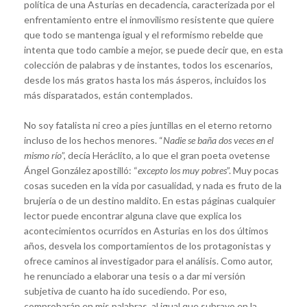
política de una Asturias en decadencia, caracterizada por el
enfrentamiento entre el inmovilismo resistente que quiere
que todo se mantenga igual y el reformismo rebelde que
intenta que todo cambie a mejor, se puede decir que, en esta
colección de palabras y de instantes, todos los escenarios,
desde los más gratos hasta los más ásperos, incluidos los
más disparatados, están contemplados.
No soy fatalista ni creo a pies juntillas en el eterno retorno
incluso de los hechos menores. “
Nadie se baña dos veces en el
mismo río
”, decía Heráclito, a lo que el gran poeta ovetense
Ángel González apostilló: “
excepto los muy pobres
”. Muy pocas
cosas suceden en la vida por casualidad, y nada es fruto de la
brujería o de un destino maldito. En estas páginas cualquier
lector puede encontrar alguna clave que explica los
acontecimientos ocurridos en Asturias en los dos últimos
años, desvela los comportamientos de los protagonistas y
ofrece caminos al investigador para el análisis. Como autor,
he renunciado a elaborar una tesis o a dar mi versión
subjetiva de cuanto ha ido sucediendo. Por eso,
comprobarán en mis palabras, al igual que subrayo en la