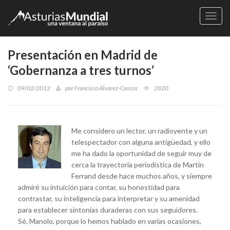
Naveg
Presentación en Madrid de
‘Gobernanza a tres turnos’
09/02/2012
por
Francisco Álvarez-Cascos
2820
Me considero un lector, un radioyente y un
telespectador con alguna antigüedad, y ello
me ha dado la oportunidad de seguir muy de
cerca la trayectoria periodística de Martín
Ferrand desde hace muchos años, y siempre
admiré su intuición para contar, su honestidad para
contrastar, su inteligencia para interpretar y su amenidad
para establecer sintonías duraderas con sus seguidores.
Sé, Manolo, porque lo hemos hablado en varias ocasiones,