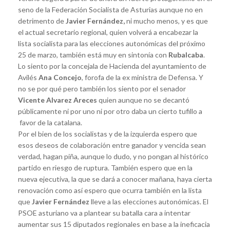
seno de la Federación Socialista de Asturias aunque no en
detrimento de
Javier Fernández,
ni mucho menos, y es que
el actual secretario regional, quien volverá a encabezar la
lista socialista para las elecciones autonómicas del próximo
25 de marzo, también está muy en sintonía con
Rubalcaba
.
Lo siento por la concejala de Hacienda del ayuntamiento de
Avilés
Ana Concejo
, forofa de la ex ministra de Defensa. Y
no se por qué pero también los siento por el senador
Vicente Alvarez Areces
quien aunque no se decantó
públicamente ni por uno ni por otro daba un cierto tufillo a
favor de la catalana.
Por el bien de los socialistas y de la izquierda espero que
esos deseos de colaboración entre ganador y vencida sean
verdad, hagan piña, aunque lo dudo, y no pongan al histórico
partido en riesgo de ruptura. También espero que en la
nueva ejecutiva, la que se dará a conocer mañana, haya cierta
renovación como así espero que ocurra también en la lista
que
Javier Fernández
lleve a las elecciones autonómicas. El
PSOE asturiano va a plantear su batalla cara a intentar
aumentar sus 15 diputados regionales en base a la ineficacia