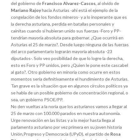
del gobierno de
Francisco Alvarez-Cascos
, al olvido de
Mariano Rajoy
hacia Asturias -ahí está el ejemplo de la
congelación de los fondos mineros- y a lo inoperante que es
la derecha asturiana, perdida en batallas personales y
cainitas cuando si hubieran unido sus fuerzas -Foro y PP-
tendrían mayoría absoluta para gobernar. ¿Que ocurrirá en
Asturias el 25 de marzo?. Desde luego ninguna de las fuerzas
del arco parlamentario lograrán mayoría absoluta -23
diputados-. Solo veo posibilidad de que lo logre la derecha,
esto es Foro y PP unidos, pero ¿Quien le pone este cascabel
al gato?. Otro gobierno en minoría como ocurre en estos
momentos sería definitivamente el hundimiento de Asturias.
Tan grave es la situación que en algunos círculos políticos ya
se habla de un posible gobierno de concentración regional, o
sea, un gobierno PSOE/PP.
No den vueltas a la noria que los asturianos vamos a llegar al
25 de marzo con 100.000 parados en nuestra autonomía.
Urge renovación en las listas y a lo mejor hasta llega al
parlamento asturiano por vez primera en su joven historia
Unión,Progreso y Democracia (UPyD), el partido de
Rosa