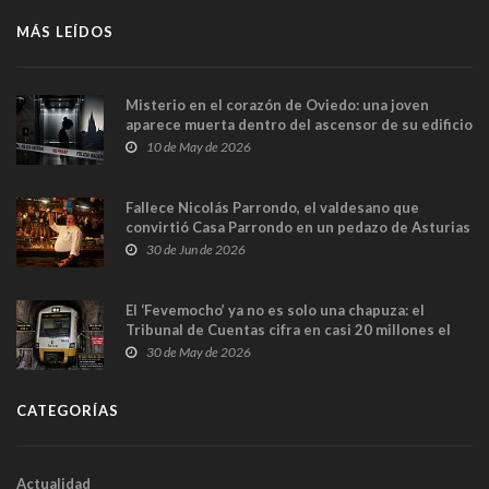
MÁS LEÍDOS
Misterio en el corazón de Oviedo: una joven
aparece muerta dentro del ascensor de su edificio
y las cámaras captan sus últimos minutos
10 de May de 2026
Fallece Nicolás Parrondo, el valdesano que
convirtió Casa Parrondo en un pedazo de Asturias
en Madrid
30 de Jun de 2026
El ‘Fevemocho’ ya no es solo una chapuza: el
Tribunal de Cuentas cifra en casi 20 millones el
sobrecoste de los trenes que no cabían por los
30 de May de 2026
túneles
CATEGORÍAS
Actualidad