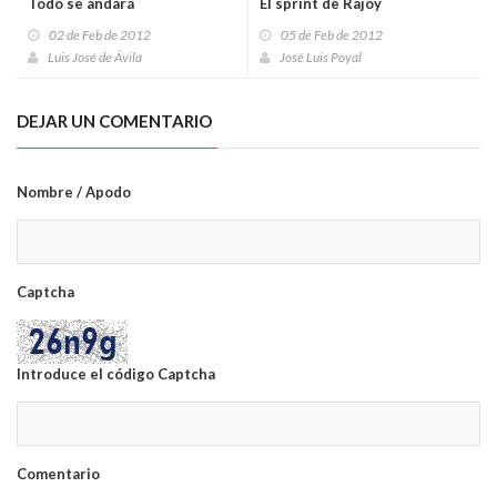
Todo se andará
El sprint de Rajoy
02 de Feb de 2012
05 de Feb de 2012
Luis José de Ávila
José Luis Poyal
DEJAR UN COMENTARIO
Nombre / Apodo
Captcha
Introduce el código Captcha
Comentario