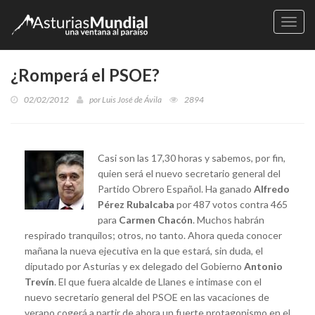
Naveg
¿Romperá el PSOE?
02/02/2012
por
Luis José de Ávila
2894
Casi son las 17,30 horas y sabemos, por fin,
quien será el nuevo secretario general del
Partido Obrero Español. Ha ganado
Alfredo
Pérez Rubalcaba
por 487 votos contra 465
para
Carmen Chacón
. Muchos habrán
respirado tranquilos; otros, no tanto. Ahora queda conocer
mañana la nueva ejecutiva en la que estará, sin duda, el
diputado por Asturias y ex delegado del Gobierno
Antonio
Trevín
. El que fuera alcalde de Llanes e intimase con el
nuevo secretario general del PSOE en las vacaciones de
verano cogerá a partir de ahora un fuerte protagonismo en el