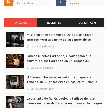
Lectores diarios
Síguenos
POPULARES
RECIENTES
COMENTADAS
Misterio en el corazón de Oviedo: una joven
aparece muerta dentro del ascensor de su
edificio y las cámaras captan sus últimos minutos
10 de May de 2026
Fallece Nicolás Parrondo, el valdesano que
convirtió Casa Parrondo en un pedazo de
Asturias en Madrid
30 de Jun de 2026
El ‘Fevemocho’ ya no es solo una chapuza: el
Tribunal de Cuentas cifra en casi 20 millones el
sobrecoste de los trenes que no cabían por los
30 de May de 2026
túneles
La variante de Avilés vuelve a teñirse de luto:
muere un joven de 32 años en un violento choque