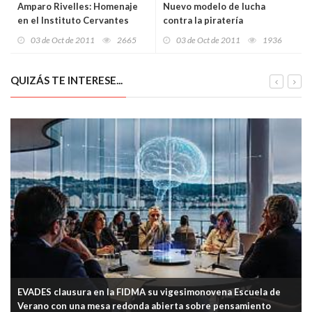
Amparo Rivelles: Homenaje
Nuevo modelo de lucha
en el Instituto Cervantes
contra la piratería
03 de Oct de 2011
2665
03 de Oct de 2011
1936
QUIZÁS TE INTERESE...
EVADES clausura en la FIDMA su vigesimonovena Escuela de
Verano con una mesa redonda abierta sobre pensamiento