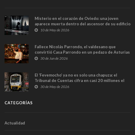
Misterio en el corazón de Oviedo: una joven
aparece muerta dentro del ascensor de su edificio
y las cámaras captan sus últimos minutos
10 de May de 2026
Fallece Nicolás Parrondo, el valdesano que
convirtió Casa Parrondo en un pedazo de Asturias
en Madrid
30 de Jun de 2026
El ‘Fevemocho’ ya no es solo una chapuza: el
Tribunal de Cuentas cifra en casi 20 millones el
sobrecoste de los trenes que no cabían por los
30 de May de 2026
túneles
CATEGORÍAS
Actualidad