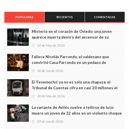
POPULARES
RECIENTES
COMENTADAS
Misterio en el corazón de Oviedo: una joven
aparece muerta dentro del ascensor de su
edificio y las cámaras captan sus últimos minutos
10 de May de 2026
Fallece Nicolás Parrondo, el valdesano que
convirtió Casa Parrondo en un pedazo de
Asturias en Madrid
30 de Jun de 2026
El ‘Fevemocho’ ya no es solo una chapuza: el
Tribunal de Cuentas cifra en casi 20 millones el
sobrecoste de los trenes que no cabían por los
30 de May de 2026
túneles
La variante de Avilés vuelve a teñirse de luto:
muere un joven de 32 años en un violento choque
frontal
05 de Jun de 2026