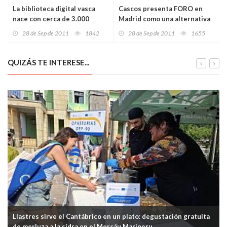
La biblioteca digital vasca
Cascos presenta FORO en
nace con cerca de 3.000
Madrid como una alternativa
títulos y 350.000 imágenes
a las tensiones nacionalistas
28 de Sep de 2011
1842
28 de Sep de 2011
1655
QUIZÁS TE INTERESE...
Llastres sirve el Cantábrico en un plato: degustación gratuita
de merluza a la sidra en el Mercáu Marineru