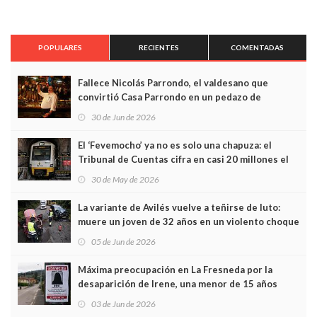
POPULARES
RECIENTES
COMENTADAS
Fallece Nicolás Parrondo, el valdesano que
convirtió Casa Parrondo en un pedazo de
Asturias en Madrid
30 de Jun de 2026
El ‘Fevemocho’ ya no es solo una chapuza: el
Tribunal de Cuentas cifra en casi 20 millones el
sobrecoste de los trenes que no cabían por los
30 de May de 2026
túneles
La variante de Avilés vuelve a teñirse de luto:
muere un joven de 32 años en un violento choque
frontal
05 de Jun de 2026
Máxima preocupación en La Fresneda por la
desaparición de Irene, una menor de 15 años
03 de Jun de 2026