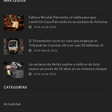
MÁS LEÍDOS
Fallece Nicolás Parrondo, el valdesano que
convirtió Casa Parrondo en un pedazo de Asturias
en Madrid
30 de Jun de 2026
El ‘Fevemocho’ ya no es solo una chapuza: el
Tribunal de Cuentas cifra en casi 20 millones el
sobrecoste de los trenes que no cabían por los
30 de May de 2026
túneles
La variante de Avilés vuelve a teñirse de luto:
muere un joven de 32 años en un violento choque
frontal
05 de Jun de 2026
CATEGORÍAS
Actualidad