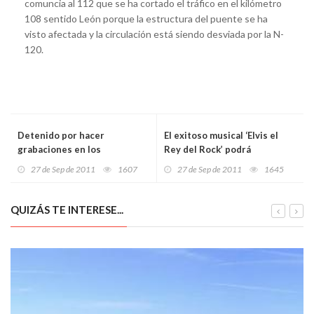
comuncia al 112 que se ha cortado el tráfico en el kilómetro
108 sentido León porque la estructura del puente se ha
visto afectada y la circulación está siendo desviada por la N-
120.
Detenido por hacer
El exitoso musical ‘Elvis el
grabaciones en los
Rey del Rock’ podrá
vestuarios femeninos de un
disfrutarse en Riojaforum del
27 de Sep de 2011
1607
27 de Sep de 2011
1645
centro deportivo de
7 al 9 de octubre
Pamplona
QUIZÁS TE INTERESE...