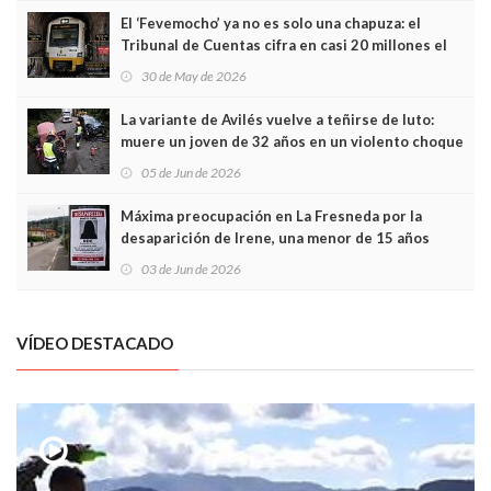
El ‘Fevemocho’ ya no es solo una chapuza: el
Tribunal de Cuentas cifra en casi 20 millones el
sobrecoste de los trenes que no cabían por los
30 de May de 2026
túneles
La variante de Avilés vuelve a teñirse de luto:
muere un joven de 32 años en un violento choque
frontal
05 de Jun de 2026
Máxima preocupación en La Fresneda por la
desaparición de Irene, una menor de 15 años
03 de Jun de 2026
VÍDEO DESTACADO