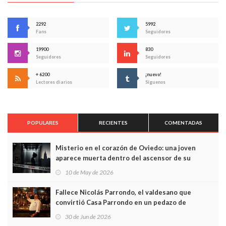
2292
5992
Fans
Seguidores
19900
830
Seguidores
Seguidores
+ 6200
¡nuevo!
Lectores diarios
Síguenos
POPULARES
RECIENTES
COMENTADAS
Misterio en el corazón de Oviedo: una joven
aparece muerta dentro del ascensor de su
edificio y las cámaras captan sus últimos minutos
10 de May de 2026
Fallece Nicolás Parrondo, el valdesano que
convirtió Casa Parrondo en un pedazo de
Asturias en Madrid
30 de Jun de 2026