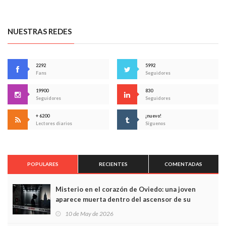
NUESTRAS REDES
2292
5992
Fans
Seguidores
19900
830
Seguidores
Seguidores
+ 6200
¡nuevo!
Lectores diarios
Síguenos
POPULARES
RECIENTES
COMENTADAS
Misterio en el corazón de Oviedo: una joven
aparece muerta dentro del ascensor de su
edificio y las cámaras captan sus últimos minutos
10 de May de 2026