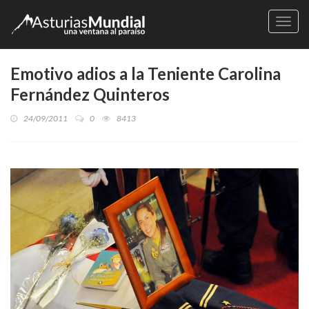
Naveg
Emotivo adios a la Teniente Carolina
Fernández Quinteros
24/09/2011
0
8413