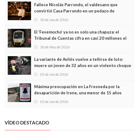
Fallece Nicolás Parrondo, el valdesano que
convirtió Casa Parrondo en un pedazo de
Asturias en Madrid
30 de Jun de 2026
El ‘Fevemocho’ ya no es solo una chapuza: el
Tribunal de Cuentas cifra en casi 20 millones el
sobrecoste de los trenes que no cabían por los
30 de May de 2026
túneles
La variante de Avilés vuelve a teñirse de luto:
muere un joven de 32 años en un violento choque
frontal
05 de Jun de 2026
Máxima preocupación en La Fresneda por la
desaparición de Irene, una menor de 15 años
03 de Jun de 2026
VÍDEO DESTACADO