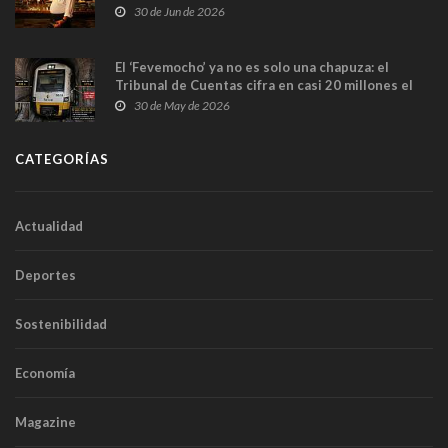
en Madrid
30 de Jun de 2026
El ‘Fevemocho’ ya no es solo una chapuza: el
Tribunal de Cuentas cifra en casi 20 millones el
sobrecoste de los trenes que no cabían por los
30 de May de 2026
túneles
CATEGORÍAS
Actualidad
Deportes
Sostenibilidad
Economía
Magazine