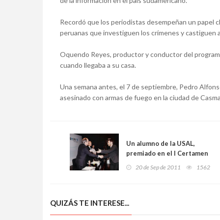
de la información en el país sudamericano.
Recordó que los periodistas desempeñan un papel cla
peruanas que investiguen los crímenes y castiguen a
Oquendo Reyes, productor y conductor del programa 
cuando llegaba a su casa.
Una semana antes, el 7 de septiembre, Pedro Alfonso 
asesinado con armas de fuego en la ciudad de Casma,
Un alumno de la USAL,
premiado en el I Certamen
FECYT de Comunicación
20 de Sep de 2011
1562
Científica
QUIZÁS TE INTERESE...