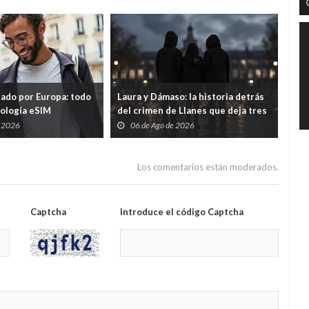
tado por Europa: todo
Laura y Dámaso: la historia detrás
El 
nología eSIM
del crimen de Llanes que deja tres
cad
hijos huérfanos
sid
e 2026
06 de Ago de 2026
0
Guar
por
Los comentarios están moderados.
Captcha
Introduce el código Captcha