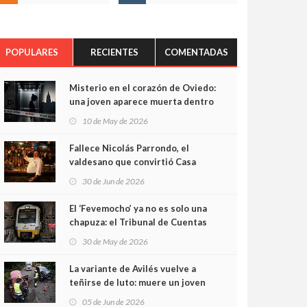
POPULARES
RECIENTES
COMENTADAS
Misterio en el corazón de Oviedo:
una joven aparece muerta dentro
del ascensor de su edificio y las
10 de May de 2026
cámaras captan sus últimos
minutos
Fallece Nicolás Parrondo, el
valdesano que convirtió Casa
Parrondo en un pedazo de
30 de Jun de 2026
Asturias en Madrid
El ‘Fevemocho’ ya no es solo una
chapuza: el Tribunal de Cuentas
cifra en casi 20 millones el
30 de May de 2026
sobrecoste de los trenes que no
cabían por los túneles
La variante de Avilés vuelve a
teñirse de luto: muere un joven
de 32 años en un violento choque
05 de Jun de 2026