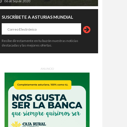
06 de Sep de 2020
SUSCRÍBETE A ASTURIAS MUNDIAL
crimen de Llanes destapa una
Asturias crea empleo, pero su
Recibe directamente en tu buzón nuestras noticias
destacadas y las mejores ofertas.
ena de alertas: el asesino había
economía no despega: vuelve a ser
o condenado, expulsado de la
la comunidad que menos crece
6 de Ago de 2026
06 de Ago de 2026
dia Civil y tenía prohibido
tar armas
ANUNCIO