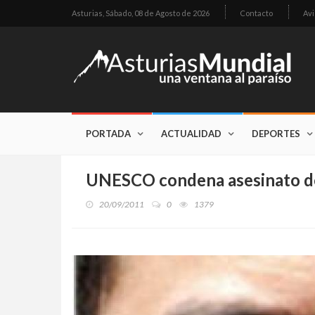
Asturias,
Sábado, 08 de Agosto de 2026
Contacto
Avi
PORTADA
ACTUALIDAD
DEPORTES
UNESCO condena asesinato de 
20/09/2011
0
1379