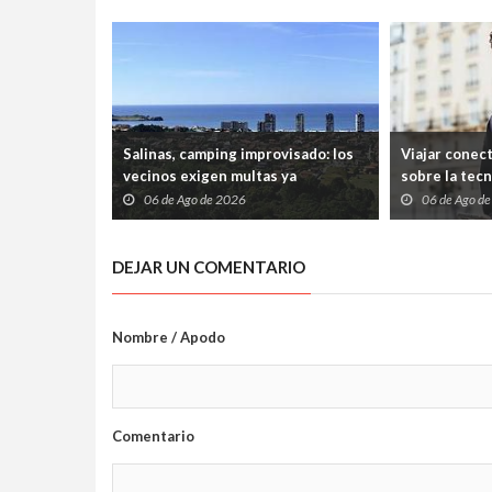
Salinas, camping improvisado: los
Viajar conec
vecinos exigen multas ya
sobre la tec
06 de Ago de 2026
06 de Ago d
DEJAR UN COMENTARIO
Nombre / Apodo
Comentario