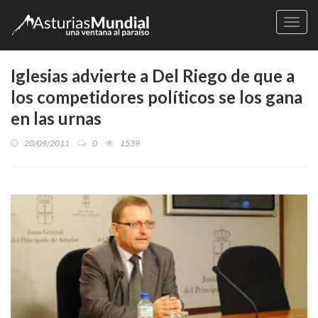
Naveg
Iglesias advierte a Del Riego de que a
los competidores políticos se los gana
en las urnas
20/09/2011
0
1539