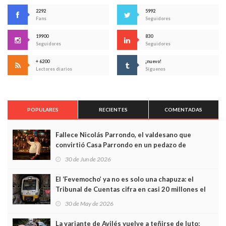
2292
5992
Fans
Seguidores
19900
830
Seguidores
Seguidores
+ 6200
¡nuevo!
Lectores diarios
Síguenos
POPULARES
RECIENTES
COMENTADAS
Fallece Nicolás Parrondo, el valdesano que
convirtió Casa Parrondo en un pedazo de
Asturias en Madrid
30 de Jun de 2026
El ‘Fevemocho’ ya no es solo una chapuza: el
Tribunal de Cuentas cifra en casi 20 millones el
sobrecoste de los trenes que no cabían por los
30 de May de 2026
túneles
La variante de Avilés vuelve a teñirse de luto: