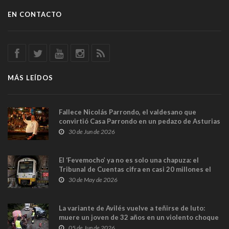
EN CONTACTO
MÁS LEÍDOS
Fallece Nicolás Parrondo, el valdesano que
convirtió Casa Parrondo en un pedazo de Asturias
en Madrid
30 de Jun de 2026
El ‘Fevemocho’ ya no es solo una chapuza: el
Tribunal de Cuentas cifra en casi 20 millones el
sobrecoste de los trenes que no cabían por los
30 de May de 2026
túneles
La variante de Avilés vuelve a teñirse de luto:
muere un joven de 32 años en un violento choque
frontal
05 de Jun de 2026