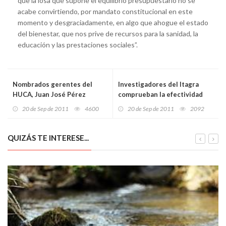
que la losa que supone el equilibrio presupuestario no se
acabe convirtiendo, por mandato constitucional en este
momento y desgraciadamente, en algo que ahogue el estado
del bienestar, que nos prive de recursos para la sanidad, la
educación y las prestaciones sociales”.
Nombrados gerentes del
Investigadores del Itagra
HUCA, Juan José Pérez
comprueban la efectividad
Blanco, y de Atención
del ozono para desinfectar
20 de Sep de 2011
4600
20 de Sep de 2011
2092
Primaria
suelos agrícolas
QUIZÁS TE INTERESE...