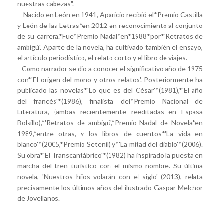
nuestras cabezas".
Nacido en León en 1941, Aparicio recibió el*Premio Castilla
y León de las Letras*en 2012 en reconocimiento al conjunto
de su carrera.*Fue*Premio Nadal*en*1988*por*'Retratos de
ambigú'. Aparte de la novela, ha cultivado también el ensayo,
el artículo periodístico, el relato corto y el libro de viajes.
Como narrador se dio a conocer el significativo año de 1975
con*'El origen del mono y otros relatos'. Posteriormente ha
publicado las novelas*'Lo que es del César'*(1981),*'El año
del francés'*(1986), finalista del*Premio Nacional de
Literatura, (ambas recientemente reeditadas en Espasa
Bolsillo),*'Retratos de ambigú',*Premio Nadal de Novela*en
1989,*entre otras, y los libros de cuentos*'La vida en
blanco'*(2005,*Premio Setenil) y*'La mitad del diablo'*(2006).
Su obra*'El Transcantábrico'*(1982) ha inspirado la puesta en
marcha del tren turístico con el mismo nombre. Su última
novela, 'Nuestros hijos volarán con el siglo' (2013), relata
precisamente los últimos años del ilustrado Gaspar Melchor
de Jovellanos.