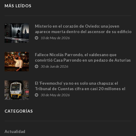
MÁS LEÍDOS
Misterio en el corazón de Oviedo: una joven
aparece muerta dentro del ascensor de su edificio
y las cámaras captan sus últimos minutos
10 de May de 2026
Fallece Nicolás Parrondo, el valdesano que
convirtió Casa Parrondo en un pedazo de Asturias
en Madrid
30 de Jun de 2026
El ‘Fevemocho’ ya no es solo una chapuza: el
Tribunal de Cuentas cifra en casi 20 millones el
sobrecoste de los trenes que no cabían por los
30 de May de 2026
túneles
CATEGORÍAS
Actualidad