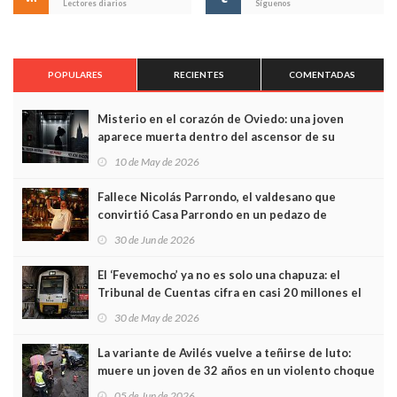
Lectores diarios
Síguenos
POPULARES
RECIENTES
COMENTADAS
Misterio en el corazón de Oviedo: una joven
aparece muerta dentro del ascensor de su
edificio y las cámaras captan sus últimos minutos
10 de May de 2026
Fallece Nicolás Parrondo, el valdesano que
convirtió Casa Parrondo en un pedazo de
Asturias en Madrid
30 de Jun de 2026
El ‘Fevemocho’ ya no es solo una chapuza: el
Tribunal de Cuentas cifra en casi 20 millones el
sobrecoste de los trenes que no cabían por los
30 de May de 2026
túneles
La variante de Avilés vuelve a teñirse de luto:
muere un joven de 32 años en un violento choque
frontal
05 de Jun de 2026