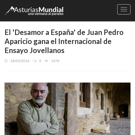
Naveg
El 'Desamor a España' de Juan Pedro
Aparicio gana el Internacional de
Ensayo Jovellanos
18/03/2016
0
1476