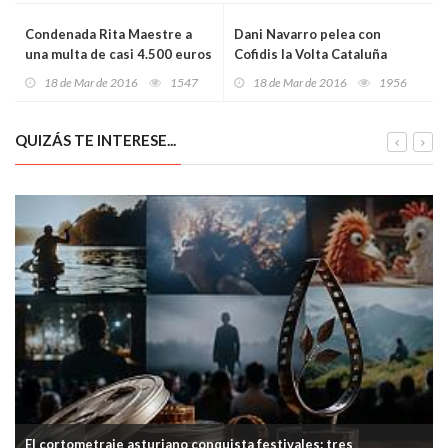
Condenada Rita Maestre a
Dani Navarro pelea con
una multa de casi 4.500 euros
Cofidis la Volta Cataluña
pol asaltu a la capiya
18 de Mar de 2016
1547
18 de Mar de 2016
1956
QUIZÁS TE INTERESE...
El cortometraje asturiano conquista festivales: tres