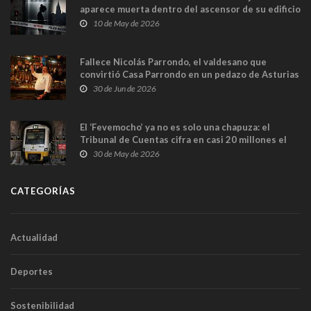
aparece muerta dentro del ascensor de su edificio
y las cámaras captan sus últimos minutos
10 de May de 2026
Fallece Nicolás Parrondo, el valdesano que
convirtió Casa Parrondo en un pedazo de Asturias
en Madrid
30 de Jun de 2026
El ‘Fevemocho’ ya no es solo una chapuza: el
Tribunal de Cuentas cifra en casi 20 millones el
sobrecoste de los trenes que no cabían por los
30 de May de 2026
túneles
CATEGORÍAS
Actualidad
Deportes
Sostenibilidad