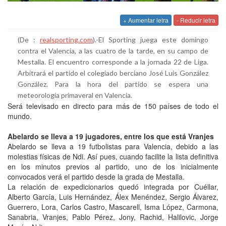
+ Aumentar letra
- Reducir letra
(De :
realsporting.com
).-
El Sporting juega este domingo
contra el Valencia, a las cuatro de la tarde, en su campo de
Mestalla. El encuentro corresponde a la jornada 22 de Liga.
Arbitrará el partido el colegiado berciano José Luis González
González. Para la hora del partido se espera una
meteorología primaveral en Valencia.
Será televisado en directo para más de 150 países de todo el
mundo.
Abelardo se lleva a 19 jugadores, entre los que está Vranjes
Abelardo
se lleva a 19 futbolistas para Valencia, debido a las
molestias físicas de Ndi. Así pues, cuando facilite la lista definitiva
en los minutos previos al partido, uno de los inicialmente
convocados verá el partido desde la grada de Mestalla.
La relación de expedicionarios quedó integrada por Cuéllar,
Alberto García, Luis Hernández, Álex Menéndez, Sergio Álvarez,
Guerrero, Lora, Carlos Castro, Mascarell, Isma López, Carmona,
Sanabria, Vranjes, Pablo Pérez, Jony, Rachid, Halilovic, Jorge