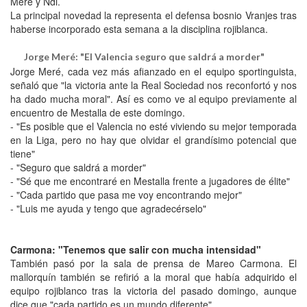
Meré y Ndi.
La principal novedad la representa el defensa bosnio Vranjes tras
haberse incorporado esta semana a la disciplina rojiblanca.
Jorge Meré: "El Valencia seguro que saldrá a morder"
Jorge Meré, cada vez más afianzado en el equipo sportinguista,
señaló que "la victoria ante la Real Sociedad nos reconfortó y nos
ha dado mucha moral". Así es como ve al equipo previamente al
encuentro de Mestalla de este domingo.
- "Es posible que el Valencia no esté viviendo su mejor temporada
en la Liga, pero no hay que olvidar el grandísimo potencial que
tiene"
- "Seguro que saldrá a morder"
- "Sé que me encontraré en Mestalla frente a jugadores de élite"
- "Cada partido que pasa me voy encontrando mejor"
- "Luis me ayuda y tengo que agradecérselo"
Carmona: "Tenemos que salir con mucha intensidad"
También pasó por la sala de prensa de Mareo Carmona. El
mallorquín también se refirió a la moral que había adquirido el
equipo rojiblanco tras la victoria del pasado domingo, aunque
dice que "cada partido es un mundo diferente".