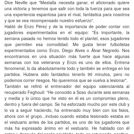
Dice Neville que "Mestalla necesita ganar, el aficionado quiere
una victoria y tenemos que salir con toda la fuerza para que sea
una experiencia espantosa para el rival, fantástica para nosotros
y que se vea recompensado nuestro esfuerzo".
Habló de Enzo Pérez y de la importancia de poder contar con
jugadores experimentados en el equipo:
"Es importante, la
semana pasada no hemos tenido todo el plantel, esos jugadores
que permiten esa comodidad. Me gusta tener futbolistas
experimentados como Enzo, Diego Alves o Álvar Negredo. Nos
encontramos en una situación más fuerte que hace algunas
semanas con los veteranos y Enzo es uno de ellos. Entrena
fenomenal, lo da absolutamente todo y también se entrega en los
partidos. Hubiera sido fantástico tenerlo 90 minutos, pero no
podemos correr riesgos. No queremos que se vuelva a lesionar".
También se refirió el entrenador del equipo valencianista al
recuperado
Feghouli:
"He conocido a Soso durante seis semanas
y media y lo único que he visto en él es un compromiso pleno,
dentro y fuera del campo. Se ha esforzado mucho por este club y
lo va a seguir haciendo, ha entrenado muy bien con los fisios,
ahora con el grupo...incluso cuando estaba lesionado estaba en
el vestuario antes de los partidos, es uno de los jugadores que
más ha expresado ánimo en el vestuario. He hablado con él
antes y después del parón navideño, todo es estupendo, positivo.