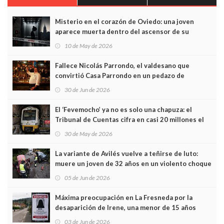
Misterio en el corazón de Oviedo: una joven
aparece muerta dentro del ascensor de su
edificio y las cámaras captan sus últimos minutos
10 de May de 2026
Fallece Nicolás Parrondo, el valdesano que
convirtió Casa Parrondo en un pedazo de
Asturias en Madrid
30 de Jun de 2026
El ‘Fevemocho’ ya no es solo una chapuza: el
Tribunal de Cuentas cifra en casi 20 millones el
sobrecoste de los trenes que no cabían por los
30 de May de 2026
túneles
La variante de Avilés vuelve a teñirse de luto:
muere un joven de 32 años en un violento choque
frontal
05 de Jun de 2026
Máxima preocupación en La Fresneda por la
desaparición de Irene, una menor de 15 años
03 de Jun de 2026