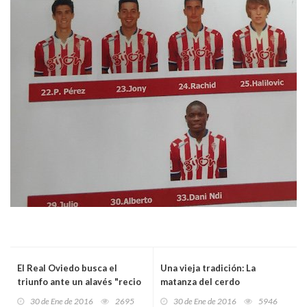
El Real Oviedo busca el
Una vieja tradición: La
triunfo ante un alavés "recio
matanza del cerdo
y duro"
30 de Ene de 2016
2695
30 de Ene de 2016
5946