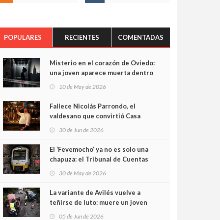
POPULARES
RECIENTES
COMENTADAS
Misterio en el corazón de Oviedo:
una joven aparece muerta dentro
del ascensor de su edificio y las
10 de May de 2026
cámaras captan sus últimos
minutos
Fallece Nicolás Parrondo, el
valdesano que convirtió Casa
Parrondo en un pedazo de
30 de Jun de 2026
Asturias en Madrid
El ‘Fevemocho’ ya no es solo una
chapuza: el Tribunal de Cuentas
cifra en casi 20 millones el
30 de May de 2026
sobrecoste de los trenes que no
cabían por los túneles
La variante de Avilés vuelve a
teñirse de luto: muere un joven
de 32 años en un violento choque
05 de Jun de 2026