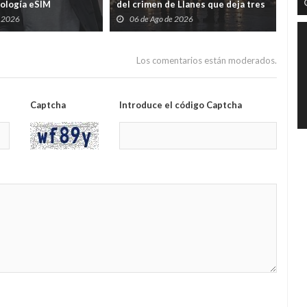
nología eSIM
del crimen de Llanes que deja tres
cad
hijos huérfanos
sid
e 2026
06 de Ago de 2026
0
Guar
por
Los comentarios están moderados.
Captcha
Introduce el código Captcha