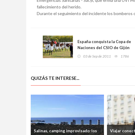
Emergencias Sanitarias - Sacyl, que envía una UVI Móvi
fallecimiento del herido.
Durante el seguimiento del incidente los bomberos c
España conquista la Copa de
Naciones del CSIO de Gijón
03 de Sep de 2011
1786
QUIZÁS TE INTERESE...
Salinas, camping improvisado: los
Viajar conec