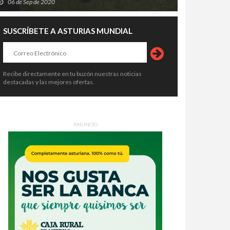
06 de Sep de 2020
ena de alertas: el asesino había
economía no despega: vuelve a ser
o condenado, expulsado de la
la comunidad que menos crece
6 de Ago de 2026
06 de Ago de 2026
dia Civil y tenía prohibido
SUSCRÍBETE A ASTURIAS MUNDIAL
tar armas
Recibe directamente en tu buzón nuestras noticias
destacadas y las mejores ofertas.
ANUNCIO