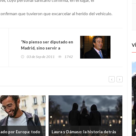
l, cuyo personal sanitario confirma, en el lugar, el
onfirman que tuvieron que excarcelar al herido del vehículo.
“No pienso ser diputado en
V
Madrid, sino servir a
Asturias desde la
03 de Sep de 2011
1742
Presidencia del Principado”
tado por Europa: todo
Laura y Dámaso: la historia detrás
El 