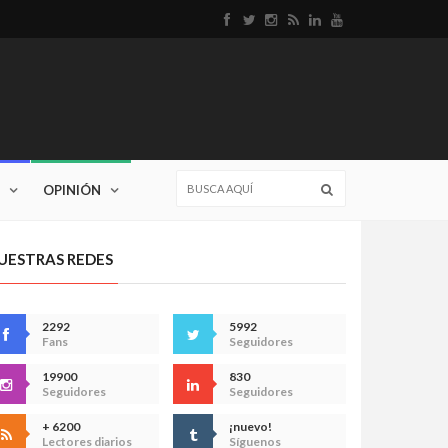
OPINIÓN
UESTRAS REDES
2292
5992
Fans
Seguidores
19900
830
Seguidores
Seguidores
+ 6200
¡nuevo!
Lectores diarios
Síguenos