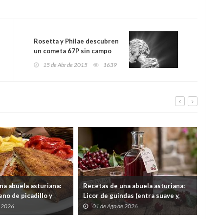
Rosetta y Philae descubren
un cometa 67P sin campo
magnético
15 de Abr de 2015
1639
na abuela asturiana:
Recetas de una abuela asturiana:
El 
no de picadillo y
Licor de guindas (entra suave y,
un 
ra comer y quedar en
cuando quieres darte cuenta, tas
por
e 2026
01 de Ago de 2026
3
contando secretos familiares de
gas