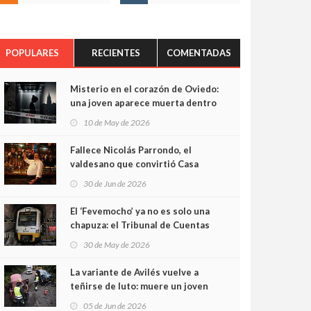
POPULARES
RECIENTES
COMENTADAS
Misterio en el corazón de Oviedo:
una joven aparece muerta dentro
del ascensor de su edificio y las
10 de May de 2026
cámaras captan sus últimos
minutos
Fallece Nicolás Parrondo, el
valdesano que convirtió Casa
Parrondo en un pedazo de
30 de Jun de 2026
Asturias en Madrid
El ‘Fevemocho’ ya no es solo una
chapuza: el Tribunal de Cuentas
cifra en casi 20 millones el
30 de May de 2026
sobrecoste de los trenes que no
cabían por los túneles
La variante de Avilés vuelve a
teñirse de luto: muere un joven
de 32 años en un violento choque
05 de Jun de 2026