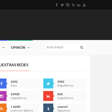
OPINIÓN
UESTRAS REDES
2292
5992
Fans
Seguidores
19900
830
Seguidores
Seguidores
+ 6200
¡nuevo!
Lectores diarios
Síguenos