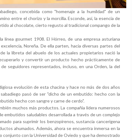
abadiego, concebida como "homenaje a la humildad" de un
ino entre el chorizo y la morcilla. Esconde, así, la esencia de
tido al chocolate, cierto regusto al tradicional compango de la
la línea gourmet 1908. El Hórreo, de una empresa asturiana
 excelencia, Noreña. De ella parten, hacia diversas partes del
de la libreta del abuelo de los actuales propietarios nació la
recuperarlo y convertir un producto hecho prácticamente de
 de seguidores representados, incluso, en una Orden, la del
digiosa evolución de esta chacina y hace no más de dos años
El sabadiego pasó de ser "dicho de un embutido: hecho con la
embutido hecho con sangre y carne de cerdo".
ambién muchos más productos. La compañía lidera numerosos
 de embutidos saludables desarrollada a través de un complejo
umado para suprimir los benzopirenos, sustancia cancerígena
oductos ahumados. Además, ahora se encuentra inmersa en la
cto conjunto con la Universidad de Oviedo y que ha demostrado