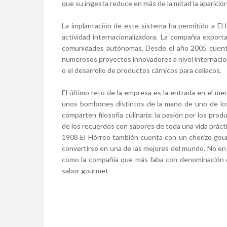
que su ingesta reduce en más de la mitad la aparición
La implantación de este sistema ha permitido a El
actividad internacionalizadora. La compañía expor
comunidades autónomas. Desde el año 2005 cuenta
numerosos proyectos innovadores a nivel internaciona
o el desarrollo de productos cárnicos para celiacos.
El último reto de la empresa es la entrada en el m
unos bombones distintos de la mano de uno de los
comparten filosofía culinaria: la pasión por los pro
de los recuerdos con sabores de toda una vida práct
1908 El Hórreo también cuenta con un chorizo gourm
convertirse en una de las mejores del mundo. No en
como la compañía que más faba con denominación de
sabor gourmet