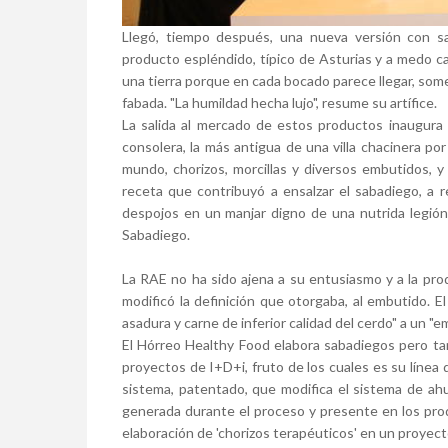
Llegó, tiempo después, una nueva versión con s
producto espléndido, típico de Asturias y a medo cam
una tierra porque en cada bocado parece llegar, some
fabada. "La humildad hecha lujo", resume su artífice.
La salida al mercado de estos productos inaugura 
consolera, la más antigua de una villa chacinera por
mundo, chorizos, morcillas y diversos embutidos, y 
receta que contribuyó a ensalzar el sabadiego, a 
despojos en un manjar digno de una nutrida legión
Sabadiego.
La RAE no ha sido ajena a su entusiasmo y a la pro
modificó la definición que otorgaba, al embutido. 
asadura y carne de inferior calidad del cerdo" a un "
El Hórreo Healthy Food elabora sabadiegos pero t
proyectos de I+D+i, fruto de los cuales es su línea
sistema, patentado, que modifica el sistema de ah
generada durante el proceso y presente en los pr
elaboración de 'chorizos terapéuticos' en un proye