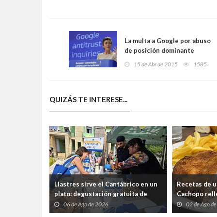
La multa a Google por abuso
de posición dominante
puede llegar a 6 mil
15 de Abr de 2015
1585
millones
QUIZÁS TE INTERESE...
Llastres sirve el Cantábrico en un
Recetas de u
plato: degustación gratuita de
Cachopo relle
merluza a la sidra en el Mercáu
Cabrales (pa
06 de Ago de 2026
02 de Ago d
Marineru
silencio)