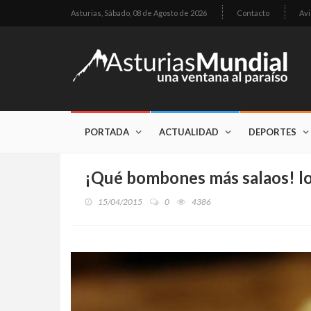
Asturias,
Sábado, 08 de Agosto de 2026
Contacto
Avi
PORTADA
ACTUALIDAD
DEPORTES
¡Qué bombones más salaos! lo
15/04/2015
0
4386