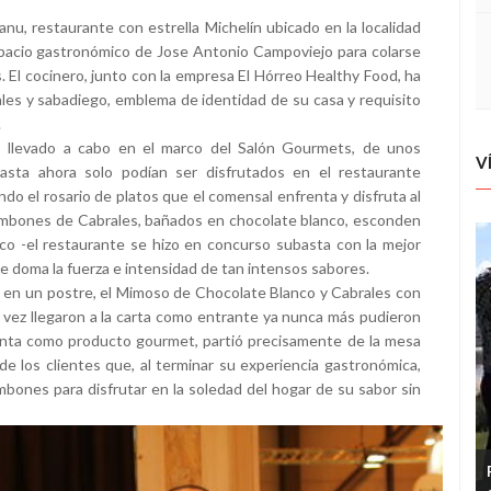
anu, restaurante con estrella Michelín ubicado en la localidad
espacio gastronómico de Jose Antonio Campoviejo para colarse
. El cocinero, junto con la empresa El Hórreo Healthy Food, ha
s y sabadiego, emblema de identidad de su casa y requisito
.
, llevado a cabo en el marco del Salón Gourmets, de unos
V
sta ahora solo podían ser disfrutados en el restaurante
do el rosario de platos que el comensal enfrenta y disfruta al
bombones de Cabrales, bañados en chocolate blanco, esconden
ico -el restaurante se hizo en concurso subasta con la mejor
ue doma la fuerza e intensidad de tan intensos sabores.
es en un postre, el Mimoso de Chocolate Blanco y Cabrales con
na vez llegaron a la carta como entrante ya nunca más pudieron
venta como producto gourmet, partió precisamente de la mesa
de los clientes que, al terminar su experiencia gastronómica,
mbones para disfrutar en la soledad del hogar de su sabor sin