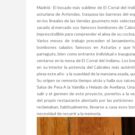
Madrid.- El bocado más sublime de El Corral del Indi
asturiana de Arriondas, traspasa las barreras del 
en los lineales de las tiendas gourmets más selectas
sacado al mercado sus famosos bombones de Cabrale
imprescindible para comprender el alma de su cocina
Varios meses de trabajo preceden el lanzamiento
bombones salados famosos en Asturias y que ha
parragués, bien como entrante individual o inauguran
sentarse en la mesa de El Corral del Indianu. Los 
en su interior la potencia del Cabrales más autént
pieza este año- y la suavidad de la manzana asada, q
Su origen se remonta tiempo atrás y halla sus raíc
Salsa de Pera A la Vainilla y Helado de Avellana. U
salir y el germen de este proyecto, ponerlos a la 
del propio restaurante alentado por las peticiones 
reclamaban, habitualmente, llevarse a casa esos bo
necesidad de recurrir a la memoria.