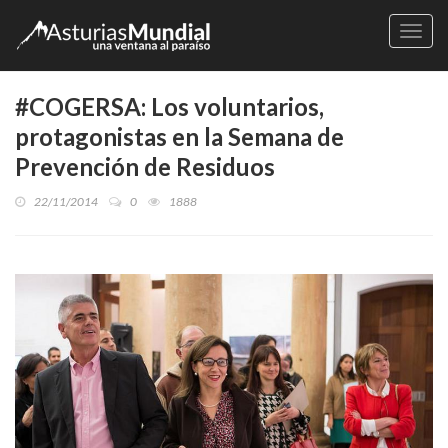
Naveg
#COGERSA: Los voluntarios,
protagonistas en la Semana de
Prevención de Residuos
22/11/2014
0
1888