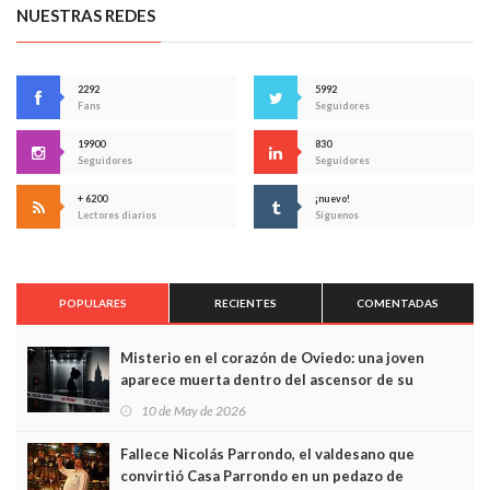
NUESTRAS REDES
2292
5992
Fans
Seguidores
19900
830
Seguidores
Seguidores
+ 6200
¡nuevo!
Lectores diarios
Síguenos
POPULARES
RECIENTES
COMENTADAS
Misterio en el corazón de Oviedo: una joven
aparece muerta dentro del ascensor de su
edificio y las cámaras captan sus últimos minutos
10 de May de 2026
Fallece Nicolás Parrondo, el valdesano que
convirtió Casa Parrondo en un pedazo de