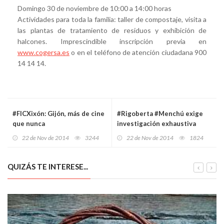
Domingo 30 de noviembre de 10:00 a 14:00 horas
Actividades para toda la familia: taller de compostaje, visita a
las plantas de tratamiento de residuos y exhibición de
halcones. Imprescindible inscripción previa en
www.cogersa.es
o en el teléfono de atención ciudadana 900
14 14 14.
#FICXixón: Gijón, más de cine
#Rigoberta #Menchú exige
que nunca
investigación exhaustiva
sobre estudiantes
22 de Nov de 2014
3244
22 de Nov de 2014
1824
desaparecidos en #México
QUIZÁS TE INTERESE...