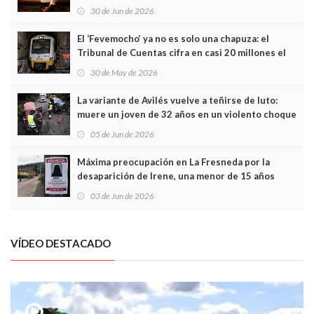
Asturias en Madrid
30 de Jun de 2026
El ‘Fevemocho’ ya no es solo una chapuza: el
Tribunal de Cuentas cifra en casi 20 millones el
sobrecoste de los trenes que no cabían por los
30 de May de 2026
túneles
La variante de Avilés vuelve a teñirse de luto:
muere un joven de 32 años en un violento choque
frontal
05 de Jun de 2026
Máxima preocupación en La Fresneda por la
desaparición de Irene, una menor de 15 años
03 de Jun de 2026
VÍDEO DESTACADO