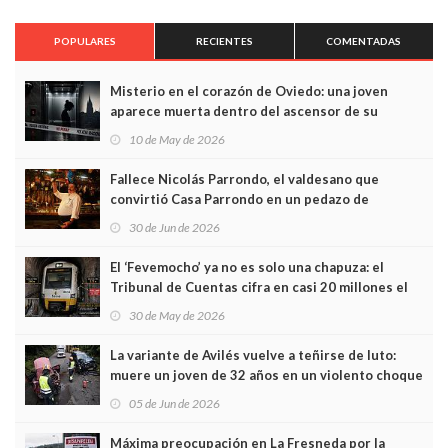
POPULARES
RECIENTES
COMENTADAS
Misterio en el corazón de Oviedo: una joven
aparece muerta dentro del ascensor de su
edificio y las cámaras captan sus últimos minutos
10 de May de 2026
Fallece Nicolás Parrondo, el valdesano que
convirtió Casa Parrondo en un pedazo de
Asturias en Madrid
30 de Jun de 2026
El ‘Fevemocho’ ya no es solo una chapuza: el
Tribunal de Cuentas cifra en casi 20 millones el
sobrecoste de los trenes que no cabían por los
30 de May de 2026
túneles
La variante de Avilés vuelve a teñirse de luto:
muere un joven de 32 años en un violento choque
frontal
05 de Jun de 2026
Máxima preocupación en La Fresneda por la