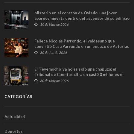
Misterio en el corazón de Oviedo: una joven
aparece muerta dentro del ascensor de su edificio
y las cámaras captan sus últimos minutos
10 de May de 2026
Fallece Nicolás Parrondo, el valdesano que
convirtió Casa Parrondo en un pedazo de Asturias
en Madrid
30 de Jun de 2026
El ‘Fevemocho’ ya no es solo una chapuza: el
Tribunal de Cuentas cifra en casi 20 millones el
sobrecoste de los trenes que no cabían por los
30 de May de 2026
túneles
CATEGORÍAS
Actualidad
Deportes