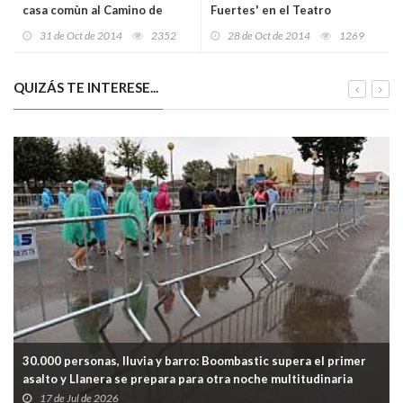
casa comùn al Camino de
Fuertes' en el Teatro
Santiago fundacional
Jovellanos de Gijón
31 de Oct de 2014
2352
28 de Oct de 2014
1269
QUIZÁS TE INTERESE...
30.000 personas, lluvia y barro: Boombastic supera el primer
asalto y Llanera se prepara para otra noche multitudinaria
17 de Jul de 2026