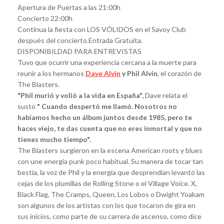
Apertura de Puertas a las 21:00h
Concierto 22:00h
Continua la fiesta con LOS VÓLIDOS en el Savoy Club
después del concierto.Entrada Gratuita.
DISPONIBILDAD PARA ENTREVISTAS
Tuvo que ocurrir una experiencia cercana a la muerte para
reunir a los hermanos
Dave Alvin
y Phil Alvin
, el corazón de
The Blasters.
"Phil murió y volió a la vida en España",
Dave relata el
susto
" Cuando despertó me llamó. Nosotros no
habíamos hecho un álbum juntos desde 1985, pero te
haces viejo, te das cuenta que no eres inmortal y que no
tienes mucho tiempo".
The Blasters surgieron en la escena American roots y blues
con une energía punk poco habitual. Su manera de tocar tan
bestia, la voz de Phil y la energía que desprendían levantó las
cejas de los plumillas de Rolling Stone o el Village Voice. X,
Black Flag, The Cramps, Queen, Los Lobos o Dwight Yoakam
son algunos de los artistas con los que tocaron de gira en
sus inicios, como parte de su carrera de ascenso, como dice