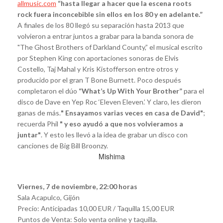
allmusic.com
“hasta llegar a hacer que la escena roots
rock fuera inconcebible sin ellos en los 80 y en adelante.”
A finales de los 80 llegó su separación hasta 2013 que
volvieron a entrar juntos a grabar para la banda sonora de
"The Ghost Brothers of Darkland County,” el musical escrito
por Stephen King con aportaciones sonoras de Elvis
Costello, Taj Mahal y Kris Kistofferson entre otros y
producido por el gran T Bone Burnett. Poco después
completaron el dúo
“What’s Up With Your Brother”
para el
disco de Dave en Yep Roc ‘Eleven Eleven.’ Y claro, les dieron
ganas de más.
" Ensayamos varias veces en casa de David"
;
recuerda Phil
" y eso ayudó a que nos volvieramos a
juntar"
. Y esto les llevó a la idea de grabar un disco con
canciones de Big Bill Broonzy.
Mishima
Viernes, 7 de noviembre, 22:00 horas
Sala Acapulco, Gijón
Precio: Anticipadas 10,00 EUR / Taquilla 15,00 EUR
Puntos de Venta: Solo venta online y taquilla.