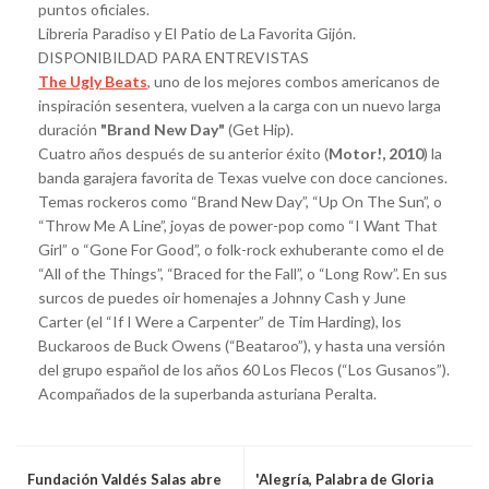
puntos oficiales.
Libreria Paradiso y El Patio de La Favorita Gijón.
DISPONIBILDAD PARA ENTREVISTAS
The Ugly Beats
, uno de los mejores combos americanos de
inspiración sesentera, vuelven a la carga con un nuevo larga
duración
"Brand New Day"
(Get Hip).
Cuatro años después de su anterior éxito (
Motor!, 2010
) la
banda garajera favorita de Texas vuelve con doce canciones.
Temas rockeros como “Brand New Day”, “Up On The Sun”, o
“Throw Me A Line”, joyas de power-pop como “I Want That
Girl” o “Gone For Good”, o folk-rock exhuberante como el de
“All of the Things”, “Braced for the Fall”, o “Long Row”. En sus
surcos de puedes oir homenajes a Johnny Cash y June
Carter (el “If I Were a Carpenter” de Tim Harding), los
Buckaroos de Buck Owens (“Beataroo”), y hasta una versión
del grupo español de los años 60 Los Flecos (“Los Gusanos”).
Acompañados de la superbanda asturiana Peralta.
Fundación Valdés Salas abre
'Alegría, Palabra de Gloria