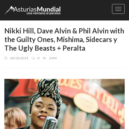
Naveg
Nikki Hill, Dave Alvin & Phil Alvin with
the Guilty Ones, Mishima, Sidecars y
The Ugly Beasts + Peralta
28/10/2014
0
1494