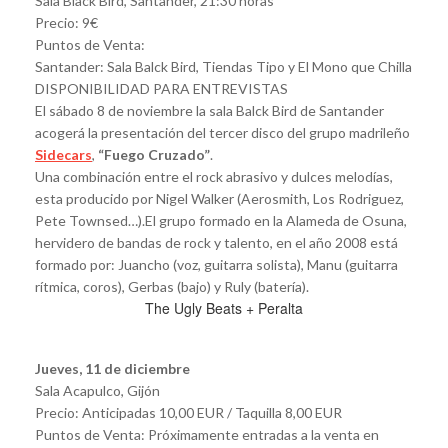
Sala Black Bird, Santander, 21:30 horas
Precio: 9€
Puntos de Venta:
Santander: Sala Balck Bird, Tiendas Tipo y El Mono que Chilla
DISPONIBILIDAD PARA ENTREVISTAS
El sábado 8 de noviembre la sala Balck Bird de Santander
acogerá la presentación del tercer disco del grupo madrileño
Sidecars
,
“Fuego Cruzado”
.
Una combinación entre el rock abrasivo y dulces melodías,
esta producido por Nigel Walker (Aerosmith, Los Rodriguez,
Pete Townsed…).El grupo formado en la Alameda de Osuna,
hervidero de bandas de rock y talento, en el año 2008 está
formado por: Juancho (voz, guitarra solista), Manu (guitarra
rítmica, coros), Gerbas (bajo) y Ruly (batería).
The Ugly Beats + Peralta
Jueves, 11 de diciembre
Sala Acapulco, Gijón
Precio: Anticipadas 10,00 EUR / Taquilla 8,00 EUR
Puntos de Venta: Próximamente entradas a la venta en