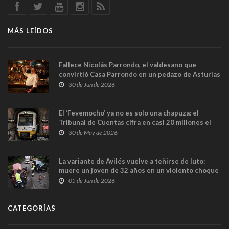
MÁS LEÍDOS
Fallece Nicolás Parrondo, el valdesano que
convirtió Casa Parrondo en un pedazo de Asturias
en Madrid
30 de Jun de 2026
El ‘Fevemocho’ ya no es solo una chapuza: el
Tribunal de Cuentas cifra en casi 20 millones el
sobrecoste de los trenes que no cabían por los
30 de May de 2026
túneles
La variante de Avilés vuelve a teñirse de luto:
muere un joven de 32 años en un violento choque
frontal
05 de Jun de 2026
CATEGORÍAS