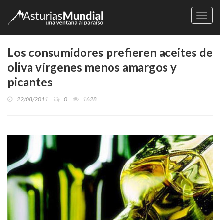
Naveg
Los consumidores prefieren aceites de
oliva vírgenes menos amargos y
picantes
22/08/2011
0
1628