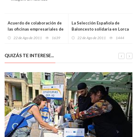
Acuerdo de colaboración de
La Selección Española de
las oficinas empresariales de
Baloncesto solidaria en Lorca
Galicia y Euskadi en Colombia
con las víctimas de los
22 de Ago de 2011
1639
22 de Ago de 2011
1444
terremotos
QUIZÁS TE INTERESE...