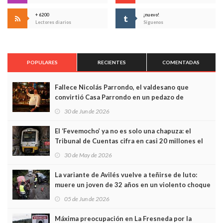
+ 6200
¡nuevo!
Lectores diarios
Síguenos
POPULARES
RECIENTES
COMENTADAS
Fallece Nicolás Parrondo, el valdesano que
convirtió Casa Parrondo en un pedazo de
Asturias en Madrid
30 de Jun de 2026
El ‘Fevemocho’ ya no es solo una chapuza: el
Tribunal de Cuentas cifra en casi 20 millones el
sobrecoste de los trenes que no cabían por los
30 de May de 2026
túneles
La variante de Avilés vuelve a teñirse de luto:
muere un joven de 32 años en un violento choque
frontal
05 de Jun de 2026
Máxima preocupación en La Fresneda por la