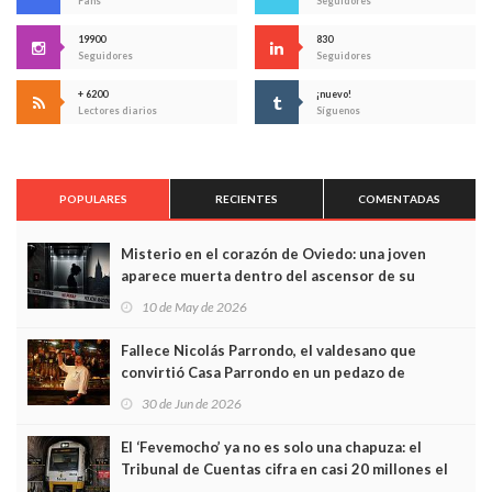
Fans
Seguidores
19900
830
Seguidores
Seguidores
+ 6200
¡nuevo!
Lectores diarios
Síguenos
POPULARES
RECIENTES
COMENTADAS
Misterio en el corazón de Oviedo: una joven
aparece muerta dentro del ascensor de su
edificio y las cámaras captan sus últimos minutos
10 de May de 2026
Fallece Nicolás Parrondo, el valdesano que
convirtió Casa Parrondo en un pedazo de
Asturias en Madrid
30 de Jun de 2026
El ‘Fevemocho’ ya no es solo una chapuza: el
Tribunal de Cuentas cifra en casi 20 millones el
sobrecoste de los trenes que no cabían por los