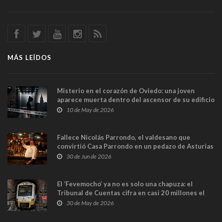
MÁS LEÍDOS
Misterio en el corazón de Oviedo: una joven
aparece muerta dentro del ascensor de su edificio
y las cámaras captan sus últimos minutos
10 de May de 2026
Fallece Nicolás Parrondo, el valdesano que
convirtió Casa Parrondo en un pedazo de Asturias
en Madrid
30 de Jun de 2026
El ‘Fevemocho’ ya no es solo una chapuza: el
Tribunal de Cuentas cifra en casi 20 millones el
sobrecoste de los trenes que no cabían por los
30 de May de 2026
túneles