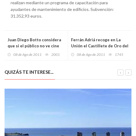
realizan mediante un programa de capacitación para
ayudantes de mantenimiento de edificios. Subvención:
31.352,93 euros.
Juan Diego Botto considera
Ferrán Adriá recoge en La
que si el público no ve cine
Unión el Castillete de Oro del
español es porque “hay
Festival Internacional del
08 de Ago de 2011
2001
08 de Ago de 2011
1745
historias de interés que no
Cante de las Minas, “su
se cuentan”
primer reconocimiento del
mundo del flamenco”
QUIZÁS TE INTERESE...