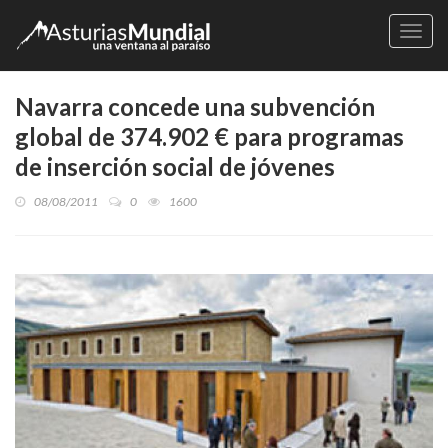
Naveg
Navarra concede una subvención
global de 374.902 € para programas
de inserción social de jóvenes
08/08/2011
0
1600