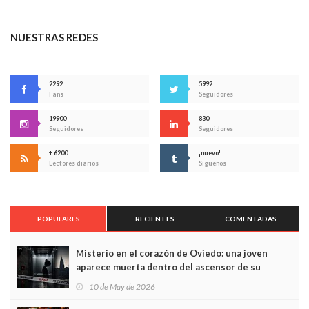
NUESTRAS REDES
2292
5992
Fans
Seguidores
19900
830
Seguidores
Seguidores
+ 6200
¡nuevo!
Lectores diarios
Síguenos
POPULARES
RECIENTES
COMENTADAS
Misterio en el corazón de Oviedo: una joven
aparece muerta dentro del ascensor de su
edificio y las cámaras captan sus últimos minutos
10 de May de 2026