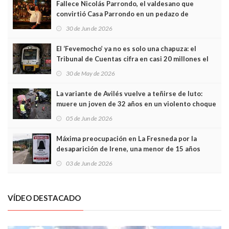
Fallece Nicolás Parrondo, el valdesano que
convirtió Casa Parrondo en un pedazo de
Asturias en Madrid
30 de Jun de 2026
El ‘Fevemocho’ ya no es solo una chapuza: el
Tribunal de Cuentas cifra en casi 20 millones el
sobrecoste de los trenes que no cabían por los
30 de May de 2026
túneles
La variante de Avilés vuelve a teñirse de luto:
muere un joven de 32 años en un violento choque
frontal
05 de Jun de 2026
Máxima preocupación en La Fresneda por la
desaparición de Irene, una menor de 15 años
03 de Jun de 2026
VÍDEO DESTACADO