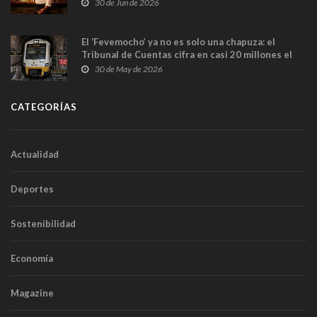
en Madrid
30 de Jun de 2026
El ‘Fevemocho’ ya no es solo una chapuza: el
Tribunal de Cuentas cifra en casi 20 millones el
sobrecoste de los trenes que no cabían por los
30 de May de 2026
túneles
CATEGORÍAS
Actualidad
Deportes
Sostenibilidad
Economía
Magazine