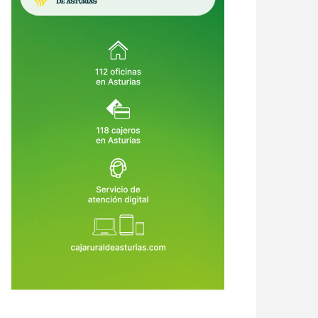
queso más caro del mundo lanza
Recetas de una abuela asturiana:
grito de auxilio: Cabrales teme
Compota de manzana asturiana
 el futuro de su gran símbolo
(dulce, calentína y con más
0 de Jul de 2026
26 de Jul de 2026
tronómico
consuelo que una manta de lana)