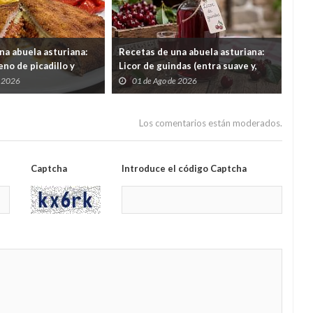
na abuela asturiana:
Recetas de una abuela asturiana:
El 
no de picadillo y
Licor de guindas (entra suave y,
un 
ra comer y quedar en
cuando quieres darte cuenta, tas
por
e 2026
01 de Ago de 2026
3
contando secretos familiares de
gas
1962)
Los comentarios están moderados.
Captcha
Introduce el código Captcha