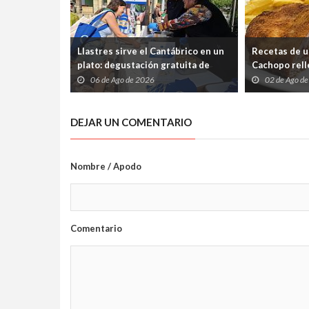
Llastres sirve el Cantábrico en un
Recetas de u
plato: degustación gratuita de
Cachopo relle
merluza a la sidra en el Mercáu
Cabrales (pa
06 de Ago de 2026
02 de Ago d
Marineru
silencio)
DEJAR UN COMENTARIO
Nombre / Apodo
Comentario