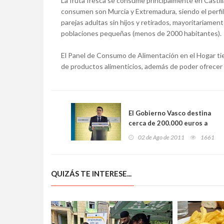
La fruta fresca se consume principalmente en Castill
consumen son Murcia y Extremadura, siendo el perfi
parejas adultas sin hijos y retirados, mayoritariam
poblaciones pequeñas (menos de 2000 habitantes).
El Panel de Consumo de Alimentación en el Hogar tie
de productos alimenticios, además de poder ofrecer 
El Gobierno Vasco destina
cerca de 200.000 euros a
paliar la hambruna en el
02 de Ago de 2011
1661
Cuerno de África
QUIZÁS TE INTERESE...