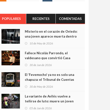
POPULARES
RECIENTES
COMENTADAS
Misterio en el corazón de Oviedo:
una joven aparece muerta dentro
del ascensor de su edificio y las
10 de May de 2026
cámaras captan sus últimos
minutos
Fallece Nicolás Parrondo, el
valdesano que convirtió Casa
Parrondo en un pedazo de
30 de Jun de 2026
Asturias en Madrid
El ‘Fevemocho’ ya no es solo una
chapuza: el Tribunal de Cuentas
cifra en casi 20 millones el
30 de May de 2026
sobrecoste de los trenes que no
cabían por los túneles
La variante de Avilés vuelve a
teñirse de luto: muere un joven
de 32 años en un violento choque
05 de Jun de 2026