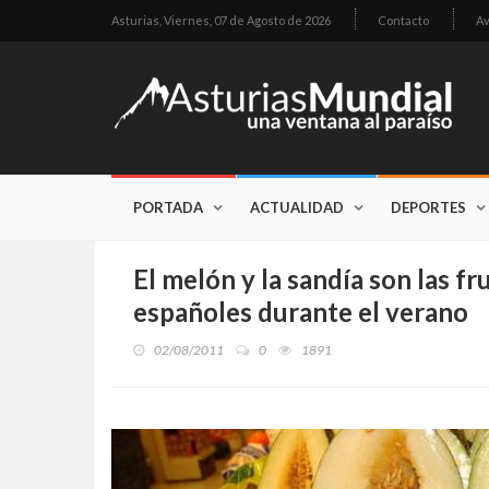
Asturias,
Viernes, 07 de Agosto de 2026
Contacto
Av
PORTADA
ACTUALIDAD
DEPORTES
El melón y la sandía son las f
españoles durante el verano
02/08/2011
0
1891