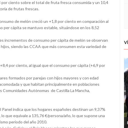
por ciento sobre el total de fruta fresca consumida y un 10,4
oría de frutas frescas.
consumo de melón creció un +1,8 por ciento en comparación al
o per cápita se mantuvo estable, situándose en los 8,52
res incrementos de consumo per cápita de melón se observan
V
n hijos, siendo las CCAA que más consumen esta variedad de
4 por ciento, al igual que el consumo per cápita (+6,9 por
gares formados por parejas con hijos mayores y con edad
se acomodada y que habitan principalmente en poblaciones
las Comunidades Autónomas de Castilla La Mancha,
el Panel indica que los hogares españoles destinan un 9,37%
, lo que equivale a 135,76 €/persona/año, lo que supone una
 mismo período del año 2010.